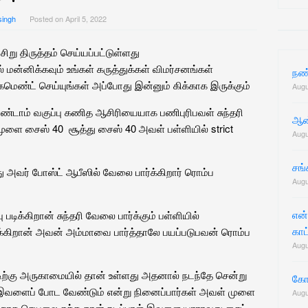
for:
singh
Posted on
April 5, 2022
ு திருத்தம் செய்யப்பட்டுள்ளது
மன்னிக்கவும் உங்கள் கருத்துக்கள் விமர்சனங்கள்
நண
மெண்ட் செய்யுங்கள் அப்போது இன்னும் கிக்காக இருக்கும்
Augu
ிரண்டாம் வகுப்பு கணித ஆசிரியையாக பணிபுரிபவள் சுந்தரி
ஆன்
ளை சைஸ் 40 சூத்து சைஸ் 40 அவள் பள்ளியில் strict
Augu
சங்
வர் போஸ்ட் ஆபீஸில் வேலை பார்க்கிறார் ரொம்ப
Augu
என்
படிக்கிறான் சுந்தரி வேலை பார்க்கும் பள்ளியில்
காட்
படிக்கிறான் அவன் அம்மாவை பார்த்தாலே பயப்படுபவன் ரொம்ப
Augu
ட்டிற்கு அருகாமையில் தான் உள்ளது அதனால் நடந்தே சென்று
கோவ
 இவளைப் போட வேண்டும் என்று நினைப்பார்கள் அவள் முளை
Augu
றாக செயலை சுத்த தான் நடப்பாள் இவளை யாராவது சைட்