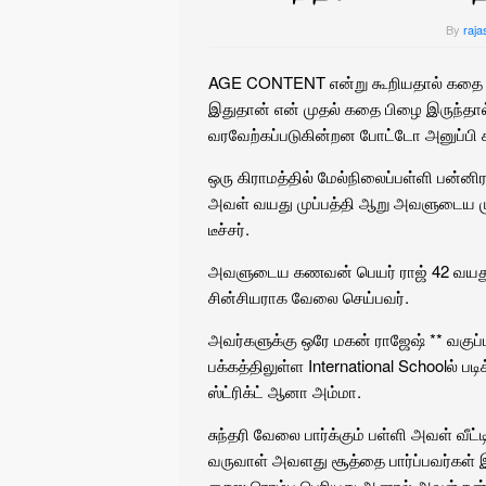
By
raja
AGE CONTENT என்று கூறியதால் கதை சிற
இதுதான் என் முதல் கதை பிழை இருந்தால் 
வரவேற்கப்படுகின்றன போட்டோ அனுப்பி க
ஒரு கிராமத்தில் மேல்நிலைப்பள்ளி பன்ன
அவள் வயது முப்பத்தி ஆறு அவளுடைய மு
டீச்சர்.
அவளுடைய கணவன் பெயர் ராஜ் 42 வயது அ
சின்சியராக வேலை செய்பவர்.
அவர்களுக்கு ஒரே மகன் ராஜேஷ் ** வகுப்பு 
பக்கத்திலுள்ள International Schoolல் 
ஸ்ட்ரிக்ட் ஆனா அம்மா.
சுந்தரி வேலை பார்க்கும் பள்ளி அவள் வீ
வருவாள் அவளது சூத்தை பார்ப்பவர்கள்
சைஸ ரொம்ப பெரியது ஆனால் அவள் நன்