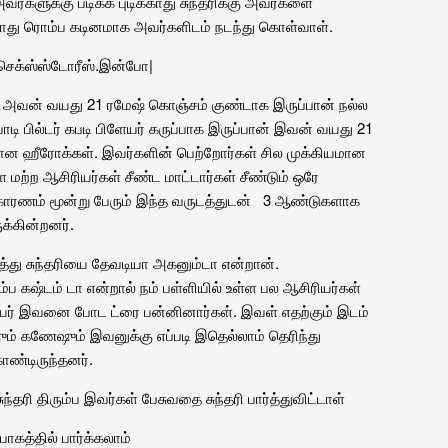
அவர்களுக்கு படிக்க புடிக்காது சுந்தரிக்கு அவர்களை
ிக்காது ரொம்ப கடினமாக அவர்களிடம் நடந்து கொள்வாள்.
செக்ஸ்ஸ்டோரீஸ்
.
இன்போ
|
றம் அவன் வயது 21 ரமேஷ் கொஞ்சம் குண்டாக இருப்பான் நல்ல
 பில்டர் கபடி பிளேயர் கருப்பாக இருப்பான் இவன் வயது 21
மான ஹீரோக்கள். இவர்களின் பெற்றோர்கள் சில முக்கியமான
ற்ற ஆசிரியர்கள் சீண்ட மாட்டார்கள் சீண்டும் ஒரே
காரணம் மூன்று பேரும் இந்த வருடத்துடன் 3 ஆண்டுகளாக
ுக்கின்றனர்.
ூத்து சுந்தரியை தேவடியா அகனும்டா என்றான்.
ப கஷ்டம் டா என்றால் நம் பள்ளியில் உள்ள பல ஆசிரியர்கள்
் இவனை போட ட்ரை பன்னினார்கள். இவள் எதற்கும் இடம்
ும் கணேஷும் இவனுக்கு எப்படி இதெல்லாம் தெரிந்து
ொண்டிருந்தனர்.
்தரி திரும்ப இவர்கள் பேசுவதை சுந்தரி பார்த்துவிட்டாள்
கத்தில் பார்க்கலாம்