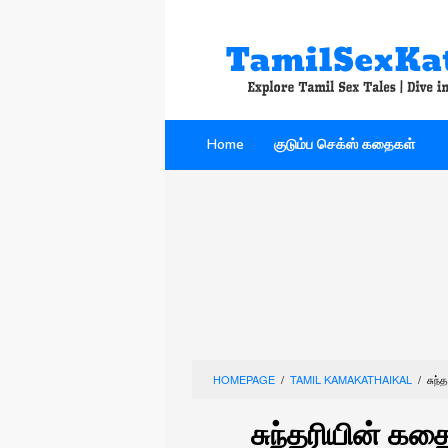
Skip
to
content
Home
குடும்ப செக்ஸ் கதைகள்
HOMEPAGE
/
TAMIL KAMAKATHAIKAL
/
சுந
சுந்தரியின் கத