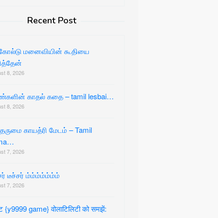
Recent Post
்கோல்டு மனைவியின் கூதியை
ித்தேன்
st 8, 2026
்களின் காதல் கதை – tamil lesbai…
st 8, 2026
ருமை காயத்ரி மேடம் – Tamil
ma…
st 7, 2026
சர் டீச்சர் ம்ம்ம்ம்ம்ம்ம்
st 7, 2026
ॉट {y9999 game} वोलाटिलिटी को समझें: