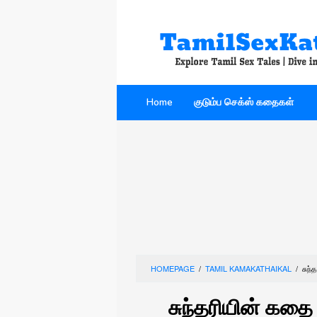
Skip
to
content
Home
குடும்ப செக்ஸ் கதைகள்
HOMEPAGE
/
TAMIL KAMAKATHAIKAL
/
சுந
சுந்தரியின் கதை