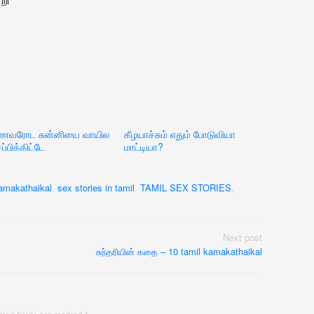
ணவரோட சுன்னியை வாயில
கீழயாச்சும் எதும் போடுவியா
ப்பிக்கிட்டே
மாட்டியா?
amakathaikal
,
sex stories in tamil
,
TAMIL SEX STORIES
,
Next post
சுந்தரியின் கதை – 10 tamil kamakathaikal