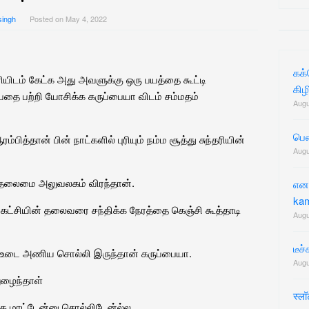
for:
singh
Posted on
May 4, 2022
கக
ரியிடம் கேட்க அது அவளுக்கு ஒரு பயத்தை கூட்டி
கிழ
்பதை பற்றி யோசிக்க கருப்பையா விடம் சம்மதம்
Augu
பெண
ித்தான் பின் நாட்களில் புரியும் நம்ம சூத்து சுந்தரியின்
Augu
 தலைமை அலுவலகம் விரந்தான்.
எனத
ka
கட்சியின் தலைவரை சந்திக்க நேரத்தை கெஞ்சி கூத்தாடி
Augu
டீச்
 உடை அணிய சொல்லி இருந்தான் கருப்பையா.
Augu
ுழைந்தாள்
स्ल
்க மாட்டேன்னு சொல்லிடேன்ல்ல