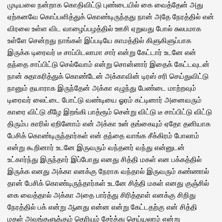
முடியலை நன்றாக கொதிவிட்டு புண்டையில் கை வைத்தேன் அது
ஏற்கனவே கொப்பளித்துக் கொண்டிருந்தது நான் அதே நேரத்தில் என்
விரலை உள்ள விட வாழைப்பழத்தில் ஊசி ஏறுவது போல் சுலபமாக
உள்ளே சென்றது நாங்கள் இப்படியே காமத்தில் கிளுகிளுப்பாக
இருக்க டிரைவர் டீ சாப்பிடலாமா சார் என்று கேட்டார் உடனே என்
தந்தை சாப்பிட்டு செல்வோம் என்று சொன்னார் இதைக் கேட்டவுடன்
நான் சுதாகரித்துக் கொண்டேன் அக்காவின் டிரஸ் சரி செய்துவிட்டு
நானும் தயாராக இருந்தேன் அக்கா எழுந்து பேண்டை மாற்றவும்
டிரைவர் லைட்டை போட்டு வண்டியை ஓரம் கட்டினார் அனைவரும்
காரை விட்டு கீழே இறங்கி பாத்ரூம் சென்று விட்டு டீ சாப்பிட்டு விட்டு
திரும்ப காரில் ஏறினோம் என் அக்கா உன் தங்கையும் ஏதோ தனியாக
பேசிக் கொண்டிருந்தார்கள் என் தந்தை வாங்க சீக்கிரம் போலாம்
என்று கூறினார் உடனே இருவரும் வந்தனர் வந்து என்னுடன்
உட்கார்ந்து இருந்தார் இப்போது எனது சித்தி மகள் என பக்கத்தில்
இருக்க எனது அக்கா எனக்கு நேராக வந்தால் இருவரும் கண்ணால்
தான் பேசிக் கொண்டிருந்தார்கள் உடனே சித்தி மகள் எனது குஞ்சில்
கை வைத்தால் அக்கா அதை பார்த்து சிரித்தாள் எனக்கு சிறிது
நேரத்தில் பக் என்று ஆனது என்ன என்று கேட்டதற்கு என் சித்தி
மகள் அவங்களுக்கும் தெரியும் சேர்த்து செய்யலாம் என்று