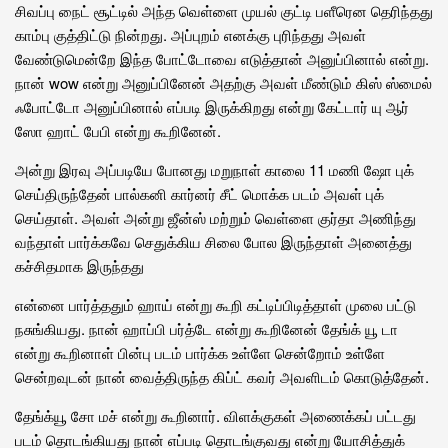
சிவப்பு நைட் சூட்டில் அந்த வெள்ளை முயல் குட்டி பளீரென தெரிந்தது
காம்பு குத்திட்டு நின்றது. அப்புறம் எனக்கு புரிந்தது அவள்
வேண்டுமென்றே இந்த போட்டோவை எடுத்தான் அனுப்பினால் என்று.
நான் wow என்று அனுப்பினேன் அதற்கு அவள் மீண்டும் கிஸ் ஸ்மைல்
ஃபோட்டோ அனுப்பினால் எப்படி இருக்கிறது என்று கேட்டார் யு ஆர்
ஸோ ஹாட் பேபி என்று கூறினேன்.
அன்று இரவு அப்படியே போனது மறுநாள் காலை 11 மணி ஷோ புக்
செய்திருந்தேன் பால்கனி கார்னர் சீட் மொக்க படம் அவள் புக்
செய்தாள். அவள் அன்று ஜீன்ஸ் மற்றும் வெள்ளை குர்தா அணிந்து
வந்தாள் பார்க்கவே செதுக்கிய சிலை போல இருந்தாள் அனைத்து
கச்சிதமாக இருந்தது
என்னை பார்த்ததும் ஹாய் என்று கூறி கட்டிப்பிடித்தாள் முலை பட்டு
நசுங்கியது. நான் ஹாப்பி பர்த்டே என்று கூறினேன் தேங்க் யூ டா
என்று கூறினாள் பின்பு படம் பார்க்க உள்ளே சென்றோம் உள்ளே
சென்றவுடன் நான் வைத்திருந்த கிப்ட் கவர் அவளிடம் கொடுத்தேன்.
தேங்க்யூ சோ மச் என்று கூறினார். விளக்குகள் அணைக்கப் பட்டது
படம் தொடங்கியது நான் எப்படி தொடங்குவது என்று யோசித்துக்