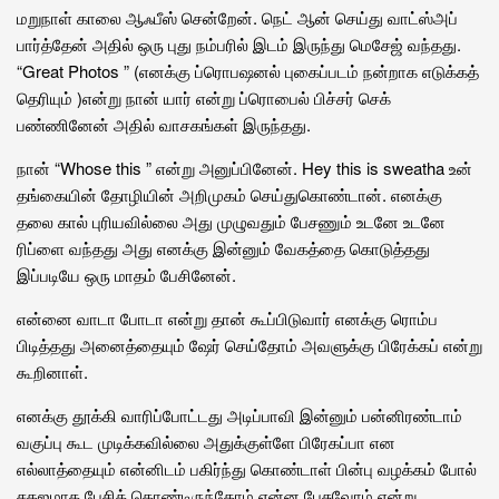
மறுநாள் காலை ஆஃபீஸ் சென்றேன். நெட் ஆன் செய்து வாட்ஸ்அப்
பார்த்தேன் அதில் ஒரு புது நம்பரில் இடம் இருந்து மெசேஜ் வந்தது.
“Great Photos ” (எனக்கு ப்ரொபஷனல் புகைப்படம் நன்றாக எடுக்கத்
தெரியும் )என்று நான் யார் என்று ப்ரொபைல் பிச்சர் செக்
பண்ணினேன் அதில் வாசகங்கள் இருந்தது.
நான் “Whose this ” என்று அனுப்பினேன். Hey this is sweatha உன்
தங்கையின் தோழியின் அறிமுகம் செய்துகொண்டான். எனக்கு
தலை கால் புரியவில்லை அது முழுவதும் பேசணும் உடனே உடனே
ரிப்ளை வந்தது அது எனக்கு இன்னும் வேகத்தை கொடுத்தது
இப்படியே ஒரு மாதம் பேசினேன்.
என்னை வாடா போடா என்று தான் கூப்பிடுவார் எனக்கு ரொம்ப
பிடித்தது அனைத்தையும் ஷேர் செய்தோம் அவளுக்கு பிரேக்கப் என்று
கூறினாள்.
எனக்கு தூக்கி வாரிப்போட்டது அடிப்பாவி இன்னும் பன்னிரண்டாம்
வகுப்பு கூட முடிக்கவில்லை அதுக்குள்ளே பிரேகப்பா என
எல்லாத்தையும் என்னிடம் பகிர்ந்து கொண்டாள் பின்பு வழக்கம் போல்
சகஜமாக பேசிக் கொண்டிருந்தோம் என்ன பேசுவோம் என்று