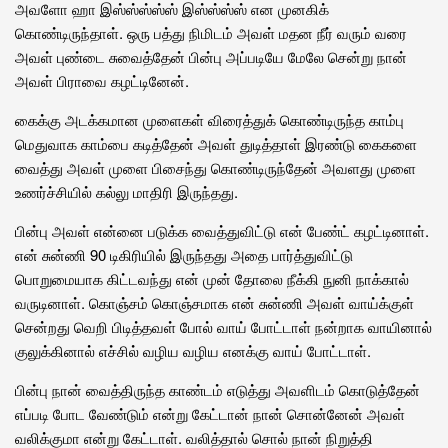
அவளோ ஹா இஸ்ஸ்ஸ்ஸ்ஸ் இஸ்ஸ்ஸ்ஸ் என முனகிக்
கொண்டிருந்தாள். ஒரு பத்து நிமிடம் அவள் மதன நீர் வரும் வரை
அவள் புண்டை சுவைத்தேன் பின்பு அப்படியே மேலே சென்று நான்
அவள் பிராவை கழட்டினேன்.
கைக்கு அடக்கமான முளைகள் விரைத்துக் கொண்டிருந்த காம்பு
மெதுவாக காம்பை கடித்தேன் அவள் துடித்தாள் இரண்டு கைகளை
வைத்து அவள் முளை பிசைந்து கொண்டிருந்தேன் அவளது முளை
உணர்ச்சியில் கல்லு மாதிரி இருந்தது.
பின்பு அவள் என்னை படுக்க வைத்துவிட்டு என் பேண்ட் கழட்டினாள்.
என் சுன்ணி 90 டிகிரியில் இருந்தது அதை பார்த்துவிட்டு
பொறுமையாக கிட்டவந்து என் முன் தோலை நீக்கி நுனி நாக்கால்
வருடினாள். கொஞ்சம் கொஞ்சமாக என் சுன்ணி அவள் வாய்க்குள்
சென்றது வெறி பிடித்தவள் போல் வாய் போட்டாள் நன்றாக வாயினால்
குலுக்கினால் எச்சில் வழிய வழிய எனக்கு வாய் போட்டாள்.
பின்பு நான் வைத்திருந்த காண்டம் எடுத்து அவளிடம் கொடுத்தேன்
எப்படி போட வேண்டும் என்று கேட்டான் நான் சொன்னேன் அவள்
வலிக்குமா என்று கேட்டாள். வலித்தால் சொல் நான் நிறுத்தி