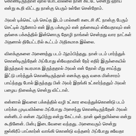
கொண்டிருந்தாள் ஷால் போடவில்லை நான் கிட்டே சென்று ஹாய்
என்று கூறி விட்டது நான்கு பெரும் உள்ளே சென்றோம்.
அவள் டிக்கெட் புக் செய்த இடம் பால்கனி கடைசி சீட் நான்கு பேரும்
செட்டில் ஆனோம் என் இரு பக்கமும் என் தங்கையும் ஸ்வேதாவும் என்
தங்கை பக்கத்தில் இன்னொரு தோழி நாங்கள் சென்றது வார நாட்கள்
அதனால் தியேட்டரில் கூட்டம் அதிகமாக இல்லை.
விளக்குகளை அணைத்து படம் ஆரம்பித்தது. நான் படம் பார்த்துக்
கொண்டிருந்தேன் அப்போது ஸ்வேதாவின் நேர் எதிர் இருக்கையில்
இருந்தவர் உயரமாக இருந்ததால் அவள் என் தோள் மீது சாய்ந்து
இட்டு பார்த்துக் கொண்டிருந்தாள் எனக்கு ஒரு வகை மின்சாரம்
பாய்ந்தது போல் இருந்தது பின் அவர் இறங்கி உட்கார்ந்ததும் அவள்
பழைய நிலைக்கு சென்று விட்டாள்.
என்னால் இவளை பக்கத்தில் வழி உட்கார வைத்துக்கொண்டு படம்
பார்க்க முடியவில்லை அப்போது அசைந்து கொண்டிருந்தேன் அவள்
என்னிடம் என்ன ஆயிற்று என்று கேட்டாள். நான் ஒன்றுமில்லை என்று
கூறினேன். பின்பு இடைவேளை வந்தது. அனைவரும் சென்று
ஐஸ்கிரீம் பாப்கார்ன் வாங்கி கொண்டு வந்தனர் அப்போது சுவேதா