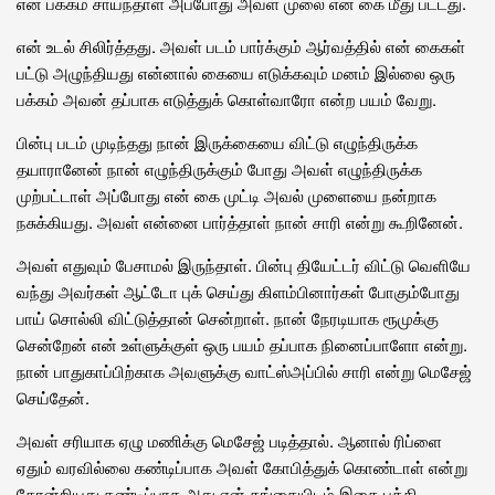
என் பக்கம் சாய்ந்தாள் அப்போது அவள் முலை என் கை மீது பட்டது.
என் உடல் சிலிர்த்தது. அவள் படம் பார்க்கும் ஆர்வத்தில் என் கைகள்
பட்டு அழுந்தியது என்னால் கையை எடுக்கவும் மனம் இல்லை ஒரு
பக்கம் அவன் தப்பாக எடுத்துக் கொள்வாரோ என்ற பயம் வேறு.
பின்பு படம் முடிந்தது நான் இருக்கையை விட்டு எழுந்திருக்க
தயாரானேன் நான் எழுந்திருக்கும் போது அவள் எழுந்திருக்க
முற்பட்டாள் அப்போது என் கை முட்டி அவல் முளையை நன்றாக
நசுக்கியது. அவள் என்னை பார்த்தாள் நான் சாரி என்று கூறினேன்.
அவள் எதுவும் பேசாமல் இருந்தாள். பின்பு தியேட்டர் விட்டு வெளியே
வந்து அவர்கள் ஆட்டோ புக் செய்து கிளம்பினார்கள் போகும்போது
பாய் சொல்லி விட்டுத்தான் சென்றாள். நான் நேரடியாக ரூமுக்கு
சென்றேன் என் உள்ளுக்குள் ஒரு பயம் தப்பாக நினைப்பாளோ என்று.
நான் பாதுகாப்பிற்காக அவளுக்கு வாட்ஸ்அப்பில் சாரி என்று மெசேஜ்
செய்தேன்.
அவள் சரியாக ஏழு மணிக்கு மெசேஜ் படித்தால். ஆனால் ரிப்ளை
ஏதும் வரவில்லை கண்டிப்பாக அவள் கோபித்துக் கொண்டாள் என்று
தோன்றியது கண்டிப்பாக அது என் தங்கையிடம் இதை பத்தி