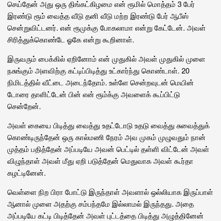
செய்தேன் அது ஒரு திங்கட்கிழமை என் ரூமில் மொத்தம் 3 பேர்
இரண்டு ரூம் வைத்த வீடு தனி வீடு மற்ற இரண்டு பேர் ஆபீஸ்
சென்றுவிட்டனர். என் ரூமுக்கு போகலாமா என்று கேட்டேன். அவள்
சிரித்துக்கொண்டே ஓகே என்று கூறினாள்.
இருவரும் பைக்கில் ஏறினோம் என் முதுகில் அவள் முதுகில் முளை
நசுங்கும் அளவிற்கு கட்டிப்பிடித்து உட்கார்ந்து கொண்டாள். 20
நிமிடத்தில் வீட்டை அடைந்தோம். உள்ளே சென்றவுடன் மெயின்
டோரை தாளிட்டேன் பின் என் ரூம்க்கு அவளைக் கூப்பிட்டு
சென்றேன்.
அவள் கையை பிடித்து வைத்து உதட்டோடு உதடு வைத்து சுவைத்துக்
கொண்டிருந்தேன் ஒரு கால்மணி நேரம் அவ முகம் முழுவதும் நான்
முத்தம் பதித்தேன் அப்படியே அவன் பெட்டில் தள்ளி விட்டேன் அவள்
விழுந்தாள் அவள் மீது ஏறி படுத்தேன் மெதுவாக அவள் கூர்தா
கழட்டினேன்.
வெள்ளை நிற பிரா போட்டு இருந்தாள் அவளால் ஒல்லியாக இருப்பாள்
ஆனால் முளை அதற்கு சம்பந்தமே இல்லாமல் இருந்தது. அதை
அப்படியே கட்டி பிடித்தேன் அவள் புட்டத்தை பிடித்து அழுத்தினேன்