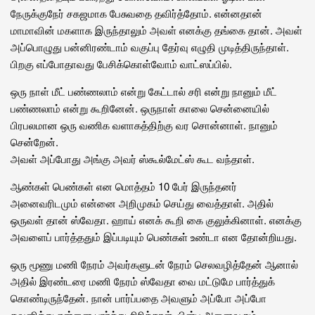
நேருக்குநேர் சகஜமாக பேசுவதை தவிர்த்தோம். என்னதான்
மாமாவின் மகளாக இருந்தாலும் அவள் எனக்கு தங்கை தான். அவள்
அப்பொழுது பன்னிரண்டாம் வகுப்பு தேர்வு எழுதி முடித்திருந்தாள்.
பிறகு எப்போதாவது பேசிக்கொள்வோம் வாட்ஸப்பில்.
ஒரு நாள் மீட் பண்ணலாம் என்று கேட்டால் சரி என்று நானும் மீட்
பண்ணலாம் என்று கூறினேன். ஒருநாள் காலை சென்னையில்
பிரபலமான ஒரு வணிக வளாகத்திற்கு வர சொன்னாள். நானும்
சென்றேன்.
அவள் அப்போது அங்கு அவர் ஸ்கூல்மேட்ஸ் கூட வந்தாள்.
ஆண்கள் பெண்கள் என மொத்தம் 10 பேர் இருந்தனர்
அனைவரிடமும் என்னை அறிமுகம் செய்து வைத்தாள். அதில்
ஒருவள் தான் ஸ்வேதா. ஹாய் எனக் கூறி கை குலுக்கினாள். எனக்கு
அவளைப் பார்த்ததும் இப்படியும் பெண்கள் உண்டா என தோன்றியது.
ஒரு மூணு மணி நேரம் அவர்களுடன் நேரம் செலவழித்தேன் ஆனால்
அதில் இரண்டரை மணி நேரம் ஸ்வேதா வை மட்டுமே பார்த்துக்
கொண்டிருந்தேன். நான் பார்ப்பதை அவளும் அப்போ அப்போ
கவனித்து என்னை பார்த்து சிரித்தாள். பின்பு அனைவரும்