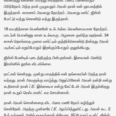
பிரிந்தோம் அந்த நாள் முழுவதும் அவள் தான் என் ஞாபகத்தில்
இருந்தாள். காரணம் அவளது தோற்றம். அவளது டீசர்ட் ஜீன்ஸ்
போட்டு வந்து கொண்டு வந்து இருந்தாள்.
18 வயதிற்கான பெண்ணின் உடல் அல்ல. வெண்மையான தோற்றம்.
மாடர்ன் பொண்ணு கான உடல்வாகு. அழகான குவிந்த உதடுகள். 34
சைஸ் தொங்காத முளை டீசர்ட்டில் குத்திக்கொண்டு நின்றது அவள்
படிக்கட்டில் ஏறும்போதும் இறங்கும்போதும் குலுங்கியது.
ஜீன்ஸ் பேண்டில் புடைத்திருந்த பின்புறங்கள். இவைகள் அண்டு
இரவினில் தூங்க விடவில்லை.
நாட்கள் சென்றது. மூன்று மாதத்தில் என் தங்கையின் பிறந்த நாள்
வந்தது. நான் அவளுக்கு வாழ்த்து அனுப்பினேன் அவன் நன்றி என்று
கூறினாள் நான் ட்ரீட் இல்லையா என்று கேட்டேன் அவள் இருக்கிறது
நான் கூறும் ரெஸ்டாரன்ட் வர சொன்னாள்.
நான் அவள் சொன்னதை விட அரை மணி நேரம் கழித்துச்
சென்றேன். அதற்கு முன்னரே ட்ரீட் ஆரம்பித்துவிட்டது. அவள் கூட 2
பேர் வந்தனர் அதில் ஒருவர்தான் ஸ்வேதா. இப்போதும் டீ சர்ட் ஜீன்ஸ்