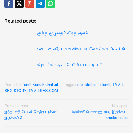
Related posts:
சூத்து முழுவதும் விந்து குளம்
என் கணவரோட சுன்னியை வாயில வச்சு சப்பிக்கிட்டே
கீழயாச்சும் எதும் போடுவியா மாட்டியா?
Posted in
Tamil Kamakathaikal
Tagged
sex stories in tamil
,
TAMIL
SEX STORY
,
TAMILSEX.COM
Post
Previous post
Next post
இந்த மாறி டெய்லி செஞ்சா நல்லா
அண்ணி பொண்ணு எப்டி இருக்கா –
navigation
இருக்கும் 3
kamakathaigal