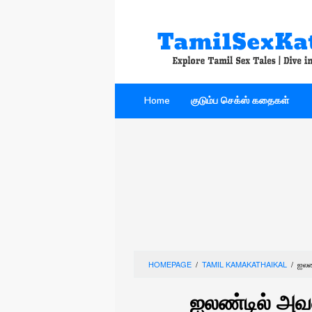
Skip
to
content
Home
குடும்ப செக்ஸ் கதைகள்
HOMEPAGE
/
TAMIL KAMAKATHAIKAL
/
ஐலண
ஐலண்டில் அவ