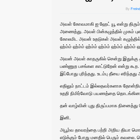
By
Frein
அவள் கோவமாகி ஐ ஹேட் யூ என்று திரு
அணைத்து. அவள் பின்கழுத்தில் முகம் 
கோலமிட அவன் உதடுகள் அவள் கழுத்தில் பத
ஹ்ம்ம் ஹ்ம்ம் ஹ்ம்ம் ஹ்ம்ம் ஹ்ம்ம் ஹ்ம்ம
அவன் அவள் காதருகில் சென்று இதுக்கு 
பண்ணுற பசங்கள காட்டுறேன் என்று கூற. 
இப்போது புரிந்தது. உடம்பு தீயை எரிந்த
எதிலும் நாட்டம் இல்லதவர்களாக தோன்ற
உதறி நிமிர்வோடு பயணத்தை தொடங்கினா
தன் வாழ்வின் புது திருப்பமாக நினைத்த
இனி.
அபூர்வ தாவரத்தை பற்றி அறிய தியா ம
எடுக்கும் போது மனதில் பெரும் கவலை. 