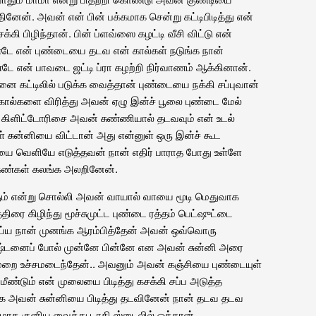
தினேன். அவன் என் பின் பக்கமாக சென்று கட்டிபிடித்து என்
ி பிழிந்தான். பின் ப்ளவ்ஸை கழட்டி வீசி விட்டு என்
டே என் புண்டையை தடவ என் கால்கள் நடுங்க நான்
ே என் பாவடை ஜட்டி ப்ரா கழற்றி நிர்வாணம் ஆக்கினான்.
னை கட்டிலில் படுக்க வைத்தான் புண்டையை நக்கி சப்புவான்
. கால்களை விரித்து அவன் ஏழு இன்ச் பூலை புண்டை மேல்
என் கிளிட்டோரிசை அவன் சுண்ணியால் தடவவும் என் உடல்
் சுன்னியை விட்டான் அது என்னுள் ஒரு இன்ச் கூட
யை வெளியே எடுத்தவன் நான் எதிர் பாராத போது உள்ளே
 கண்கள் கலங்க அலறினேன்.
கும் என்று சொல்லி அவன் வாயால் வாயை மூடி மெதுவாக
ரை கிழிந்து மூச்சுமுட்ட புண்டை ரத்தம் பெட்ஷுட்டை
்ய நான் முனங்க ஆரம்பித்தேன் அவன் ஒவ்வொரு
 பிஷ்டனைப் போல் முன்னே பின்னே என அவன் சுன்னி அரை
முறை உச்சமடைந்தேன்.. அவனும் அவன் கஞ்சியை புண்டையுள்
து மீண்டும் என் முலையை பிடித்து கசக்கி சப்ப அடுத்த
க அவன் சுன்னியை பிடித்து தடவினேன் நான் தடவ தடவ
்கமாக குனிய வைத்து டாகி ஸ்டைலில் ஓத்தான்.