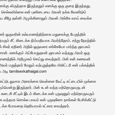
னக்கு விருந்தாக இருந்ததும் எனக்கு ஒரு குறை இருந்தது.
கீழே செல்லவில்லை என் புண்டையை அவன் நக்க வேண்டும்
ை கீழே தள்ளி அமுக்கினாலும் அவன் அங்கே வாய் வைக்க
னர் ஒருவரின் கல்யாணத்திற்காக மதுரைக்கு பேருந்தில்
ரும் சீட் கிடைக்க நிம்மதியாக அமர்ந்தோம். சற்று நேரத்தில்
பில் சிலர் ஏறினர் அதில் ஒருவரை எங்கேயோ பார்த்த ஞாபகம்
். எனக்கும் அப்போதுதான் ஞாபகம் வந்தது அவர் ஒரு
கல்யாணத்தில் அறிமுகம் செய்து வைத்தார். பின் என் கணவன்
 மறுத்தார் மேலும் வற்புறுத்தவே மிலிட்டரி என் பக்கத்தில்
 அடி tamilsexkathaigal.com
் கட்டுடலுமாக அரைக்கை வெள்ளை வேட்டி சட்டையில் மூக்கை
ும்மென்று இருந்தார். பின் உடன் வந்த மற்றொருவருடன்
 கடைசி சீட்டில் இடம் கிடைக்க என் புருஷனும் மற்றொருவரும்
க வந்தமர சொல்ல பாவம் என் புருஷனோ நாங்கள் பேசிக்கிட்டு
நடக்க போவதை தெரியாமல் உட்கார வைத்தார்.