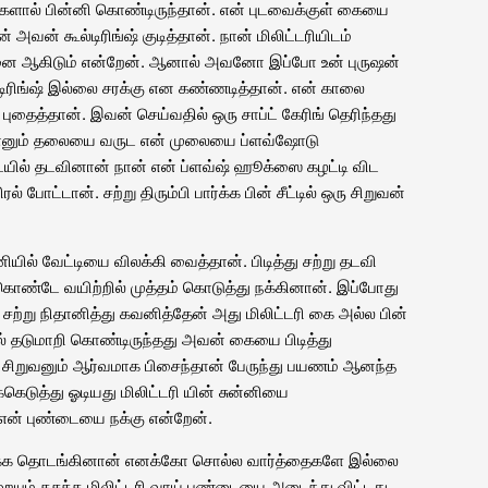
களால் பின்னி கொண்டிருந்தான். என் புடவைக்குள் கையை
் அவன் கூல்டிரிங்ஷ் குடித்தான். நான் மிலிட்டரியிடம்
ச்சனை ஆகிடும் என்றேன். ஆனால் அவனோ இப்போ உன் புருஷன்
்டிரிங்ஷ் இல்லை சரக்கு என கண்ணடித்தான். என் காலை
புதைத்தான். இவன் செய்வதில் ஒரு சாப்ட் கேரிங் தெரிந்தது
். நானும் தலையை வருட என் முலையை ப்ளவ்ஷோடு
ையில் தடவினான் நான் என் ப்ளவ்ஷ் ஹூக்ஸை கழட்டி விட
ோட்டான். சற்று திரும்பி பார்க்க பின் சீட்டில் ஒரு சிறுவன்
ியில் வேட்டியை விலக்கி வைத்தான். பிடித்து சற்று தடவி
கொண்டே வயிற்றில் முத்தம் கொடுத்து நக்கினான். இப்போது
 சற்று நிதானித்து கவனித்தேன் அது மிலிட்டரி கை அல்ல பின்
ில் தடுமாறி கொண்டிருந்தது அவன் கையை பிடித்து
 சிறுவனும் ஆர்வமாக பிசைந்தான் பேருந்து பயணம் ஆனந்த
ெடுத்து ஓடியது மிலிட்டரி யின் சுன்னியை
என் புண்டையை நக்கு என்றேன்.
்க தொடங்கினான் எனக்கோ சொல்ல வார்த்தைகளே இல்லை
ையும் கசக்க மிலிட்டரி வாய் புண்டையை அடைந்து விட்டது