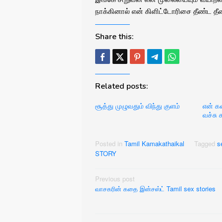
நாக்கினால் என் கிளிட்டோரிசை தீண்ட 
Share this:
Related posts:
சூத்து முழுவதும் விந்து குளம்
என் க
வச்சு ச
Posted in
Tamil Kamakathaikal
Tagged
s
STORY
Post
Previous post
வாசகரின் கதை இன்சஸ்ட் Tamil sex stories
navigation