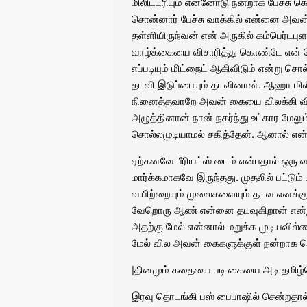
மிலிட்டரியும் என்னோடு நன்றாக பேச்சு 
சொன்னார் பேச்சு வாக்கில் என்னை அவன்
தள்ளியிருந்வன் என் அருகில் கம்பெர்ட
வாழ்க்கையை விசாரித்து கொண்டே என்
எப்படியும் மிட்நைட் ஆகிவிடும் என்ற
தடவி இடுப்பையும் தடவினான். ஆஹா மிலி
நினைத்தவாறே அவன் கையை விலக்கி 
அழுத்தினான் நான் நகர்ந்து உட்கார மேல
சொல்லமுடியாமல் சகித்தேன். ஆனால் என்ன
ஏற்கனவே பீரியட்ஸ் டைம் என்பதால் ஒரு 
மார்க்கமாகவே இருந்தது. முதலில் பட்ட
வயிற்றையும் முலைகளையும் தடவ எனக்க
வேறொரு ஆண் என்னை தடவுகிறான் என்று
அதற்கு மேல் என்னால் மறுக்க முடியவில
மேல் வில அவன் கைகளுக்குள் நன்றாக செ
|
தினமும் கதையை படி கையை அடி
தமிழ்
இரவு தொடங்கி பஸ் பைபாஷில் சென்றதா