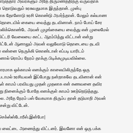
கொடுத்தார் அவர்களும் அதே திருமணத்திற்கு வருவதாக
 தொடுவதும் உரசுவதுமாக இருந்தான். முன்பு
புளாக தோளோடு உரசி கொண்டு அமர்ந்தான். மேலும் கல்யாண
 தொடையில் கையை வைத்து தடவினான். நாம் போய் சேர
ு சொல்லிக்கொண்டே அவன் முழங்கையை வைத்து என் முலைமேல்
ட்டரி வேலையை காட்ட ஆரம்பித்து விட்டான் என்று
விட்டேன் ஆனாலும் அவன் வலுவோடு தொடையை தடவி
ும் என்னை நெருக்கி கொண்டான் எப்படி யாரிடம்
ால் ரொம்ப நேரம் தாக்கு பிடிக்கமுடியவில்லை.
வாரமாக ஒக்காமல் எனக்கும் காலையிலிருந்தே ஒரு
ும் படாமல் உரசியவன் இப்போது நன்றாகவே தடவினான் என்
ுள் காமம் பரவியது முதன் முதலாக என் கணவனை தவிர
 நினைக்கும் போதே எனக்குள் காமம் ஊற்றெடுத்தது.
்லை. அதே நேரம் பஸ் வேகமாக திரும்ப தான் தடுமாறி அவன்
ன்று விட்டேன்.
செக்ஸ்ஸ்டோரீஸ்
.
இன்போ
|
ல் லைட்டை அணைத்து விட்டனர். இவனோ என் ஒரு பக்க