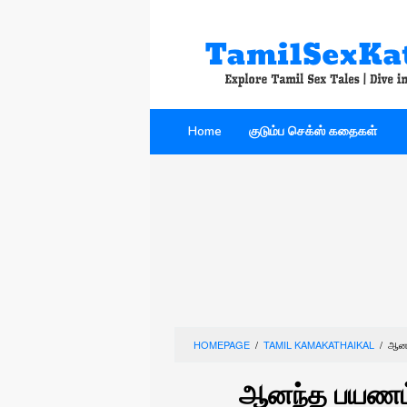
Skip
to
content
Home
குடும்ப செக்ஸ் கதைகள்
HOMEPAGE
/
TAMIL KAMAKATHAIKAL
/
ஆனந
ஆனந்த பயணம்