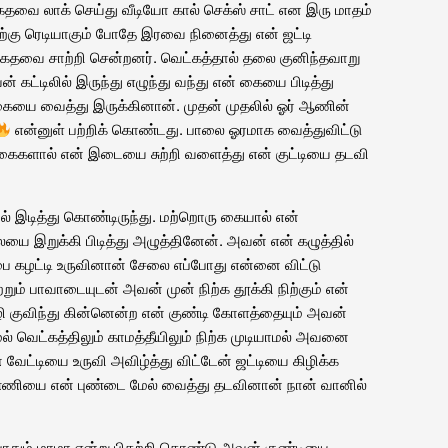
 கதவை லாக் செய்து வீடியோ கால் செக்ஸ் சாட் என இரு மாதம்
விற்கு ரெடியாகும் போதே இரவை நினைத்து என் ஜட்டி
 கதவை சாற்றி சென்றனர். வெட்கத்தால் தலை குனிந்தவாறு
ட்டிலில் இருந்து எழுந்து வந்து என் கையை பிடித்து
கையை வைத்து இருக்கினான். முதன் முதலில் ஓர் ஆணின்
என்னுள் பற்றிக் கொண்டது. பாலை ஓரமாக வைத்துவிட்டு
 கைகளால் என் இடையை சுற்றி வளைத்து என் குட்டியை தடவி
ல் இடித்து கொண்டிருந்து. மற்றொரு கையால் என்
 இறுக்கி பிடித்து அழுத்தினேன். அவன் என் கழுத்தில்
ை கழட்டி உருவினான் சேலை எப்போது என்னை விட்டு
றும் பாவாடையுடன் அவன் முன் நிற்க தூக்கி நிற்கும் என்
ி குவிந்து கின்னென்ற என் குண்டி கோளத்தையும் அவன்
் வெட்கத்திலும் காமத்தீயிலும் நிற்க முடியாமல் அவனை
ேட்டியை உருவி அவிழ்த்து விட்டேன் ஜட்டியை கிழிக்க
ுண்ணியை என் புண்டை மேல் வைத்து தடவினான் நான்‌ வானில்
தும் மாமா என்று பிதற்றி கொண்டு அவன் குண்டியை