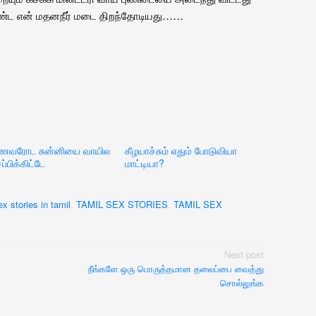
தீண்ட என் மதனநீர் மடை திறந்தோடியது……
ணவரோட சுன்னியை வாயில
கீழயாச்சும் எதும் போடுவியா
ப்பிக்கிட்டே
மாட்டியா?
ex stories in tamil
,
TAMIL SEX STORIES
,
TAMIL SEX
Next post
நீங்களே ஒரு பொருத்தமான தலைப்பை வைத்து
சொல்லுங்க