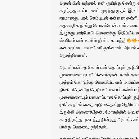
அதன் பின் வந்தால் என் ரூமிற்கு சென்று
கழிந்தது. கல்யாணம் முடிந்து முதல் இர
ஈரமானது. பால் செம்புடன் என்னை தள்ளி
கதவருகே நின்று கொண்டேன். என் கணவன் க
இழுத்து மார்போடு அணைத்து இடுப்பில் 
ஸ்பரிசம் என் உடலில் தீண்ட காமத்தீ
என் உதட்டை கவ்வி உறிஞ்சினான். அவன்
அழுத்தினான்.
அவன் மன்மத கோல் என் தொப்புள் குழியி
முலைகளை தடவி பிசைந்தான். நான் தலையை
முத்தம் கொடுத்து கொண்டே என் மாராப்ப
நீங்கியதென்றே தெரியவில்லை ப்ளவ்ஸ் மற்
முலைகளையும் பளபளப்பான தொப்புள் குழ
ரசிக்க நான் எதை மூடுவதென்று தெரியாமல
இறுக்கி அணைத்தேன். மோகத்தில் அவன் வ
காத்திருந்து புடைத்து நின்றது அவன் ச
பறந்து கொண்டிருந்தேன்.
என்ன செய்வதென்று தெரியாமல் மாமா போ