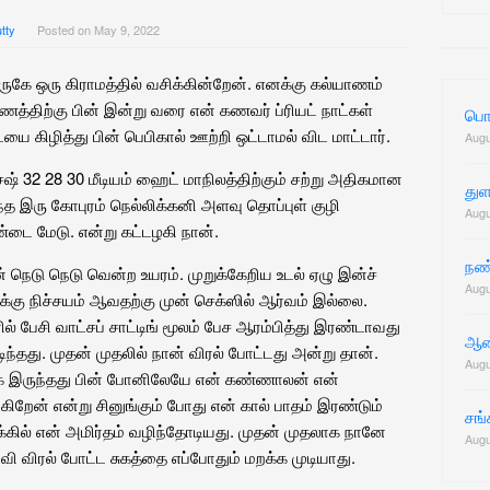
for:
tty
Posted on
May 9, 2022
ருகே ஒரு கிராமத்தில் வசிக்கின்றேன். எனக்கு கல்யாணம்
த்திற்கு பின் இன்று வரை என் கணவர் ப்ரியட் நாட்கள்
பொட
யை கிழித்து பின் பெபிகால் ஊற்றி ஒட்டாமல் விட மாட்டார்.
Augu
் 32 28 30 மீடியம் ஹைட் மாநிலத்திற்கும் சற்று அதிகமான
துள
்த இரு கோபுரம் நெல்லிக்கனி அளவு தொப்புள் குழி
Augu
ண்டை மேடு. என்று கட்டழகி நான்.
நண
ெடு நெடு வென்ற உயரம். முறுக்கேறிய உடல் ஏழு இன்ச்
Augu
க்கு நிச்சயம் ஆவதற்கு முன் செக்ஸில் ஆர்வம் இல்லை.
ல் பேசி வாட்சப் சாட்டிங் மூலம் பேச ஆரம்பித்து இரண்டாவது
ஆன்
டிந்தது. முதன் முதலில் நான் விரல் போட்டது அன்று தான்.
Augu
மாக இருந்தது பின் போனிலேயே என் கண்ணாலன் என்
ன் என்று சினுங்கும் போது என் கால் பாதம் இரண்டும்
சங்
்கில் என் அமிர்தம் வழிந்தோடியது. முதன் முதலாக நானே
Augu
விரல் போட்ட சுகத்தை எப்போதும் மறக்க முடியாது.