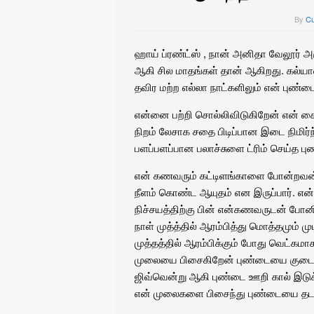
By
Cu
ஹாய் ப்ரண்ட்ஸ் , நான் அனிதா வேலூர் அ
ஆகி சில மாதங்கள் தான் ஆகிறது. கல்யாண
தவிர மற்ற எல்லா நாட்களிலும் என் புண்டை
என்னை பற்றி சொல்லிவிடுகிறேன் என் சைஷ
நிறம் லேசாக சதை பிடிப்பான இடை நிமிர்ந
பளப்பளப்பான பலாச்சுளை ட்ரிம் செய்த பு
என் கணவரும் கட்டிளங்காளை போன்றவன் ந
நீளம் கொண்ட ஆயுதம் என இருப்பார். என்
நிச்சயத்திற்கு பின் என்‌கணவருடன் போனி
நாள் முத்த்தில் ஆரம்பித்து மொத்தமும் மு
முத்தத்தில் ஆரம்பிக்கும் போது வெட்க
முலையை பிசைகிறேன் புண்டையை குடைகிறே
ஜிவ்வென்று ஆகி புண்டை ஊறி கால் இடுக
என் முலைகளை பிசைந்து புண்டையை தடவி 