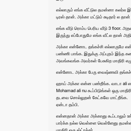
எல்லாரும் எங்க வீட்டுல தமன்னா கலர்ல இர
டிரஸ் தான். அக்கா மட்டும் சுடிதார் ல த
எங்க வீடு ரொம்ப பெரிய வீடு 3 floor. அ
இருந்து எப்போதுமே எங்க வீட்ல தான் அத
அக்கா என்னோட தங்கச்சி எல்லாருமே என
பண்ணி பாங்க. இதுக்கு அப்புறம் இந்த க
அவங்கவங்க அவர்கள் பேசுகிற மாதிரி எழு
என்னோட அக்கா பேரு வைஷ்ணவி தங்கச்சி
ஹாய் அக்கா என்ன பண்றீங்க. வாடா ali எ
Mohamad ali nu கூப்பிடுங்கள் ஒரு மாதிரி
தடவை சொல்லுறன் கேட்கவே மாட்றீங்க.
ஏன்டா தம்பி.
என்னதான் அக்கா அக்கானு கூப்டாலும் உங்
பார்க்க நல்ல வெள்ளை வெள்ளேனு தமன்
மாதிரி ஒரு ஸ்ட்ரக்சர்.