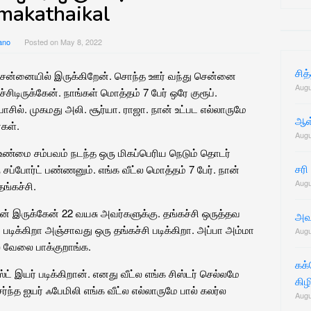
for:
makathaikal
ano
Posted on
May 8, 2022
சித
சென்னையில் இருக்கிறேன். சொந்த ஊர் வந்து சென்னை
Augu
டிச்சிடிருக்கேன். நாங்கள் மொத்தம் 7 பேர் ஒரே குரூப்.
ாசில். முகமது அலி. சூர்யா. ராஜா. நான் உட்பட எல்லாருமே
ஆள்
கள்.
Augu
்மை சம்பவம் நடந்த ஒரு மிகப்பெரிய நெடும் தொடர்
சரி
 சப்போர்ட் பண்ணனும். எங்க வீட்ல மொத்தம் 7 பேர். நான்
Augu
ங்கச்சி.
 தான் இருக்கேன் 22 வயசு அவர்களுக்கு. தங்கச்சி ஒருத்தவ
அவ
ி படிக்கிறா அஞ்சாவது ஒரு தங்கச்சி படிக்கிறா. அப்பா அம்மா
Augu
 வேலை பாக்குறாங்க.
கக
ட் இயர் படிக்கிறான். எனது வீட்ல எங்க சிஸ்டர் செல்லமே
கிழ
்ந்த ஐயர் ஃபேமிலி எங்க வீட்ல எல்லாருமே பால் கலர்ல
Augu