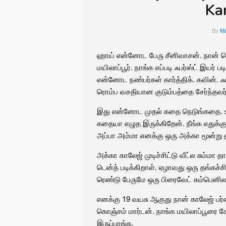
Ka
By
M
ஹாய் என்னோட பேரு சீனிவாசன். நான் 
மயிலாப்பூர். நாங்க எப்படி ஃபர்ஸ்ட் இயர் ப
என்னோட நண்பர்கள் கார்த்திக். கவின். ஃப
ரொம்ப வசதியான குடும்பத்தை சேர்ந்தவர்
இது என்னோட முதல் கதை நெடுங்கதை. உண
கதையா எழுத இருக்கிறேன். நீங்க எதுக்கு
அப்பா அம்மா எனக்கு ஒரு அக்கா மூன்று த
அக்கா காலேஜ் முடிச்சிட்டு வீட்ல சும்மா
டென்த் படிக்கிறாள். ஏழாவது ஒரு தங்கச்ச
ரெண்டு பேருமே ஒரு பிரைவேட் கம்பெனில
எனக்கு 19 வயசு ஆகுது நான் காலேஜ் பர்ஸ்
கொஞ்சம் மார்டன். நாங்க மயிலாப்பூரை சேர
இருப்பாங்க.