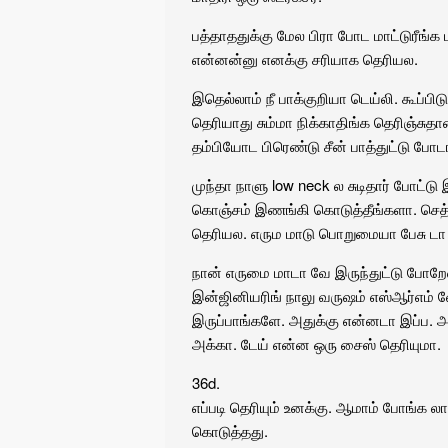
பத்தாததுக்கு மேல பிரா போட மாட்டுரீங்க
என்னன்னு எனக்கு சரியாக தெரியல.
இதெல்லாம் நீ பாக்குறியா டெய்லி. கூப்பி
தெரியாது சும்மா நிக்காதிங்க தெரிஞ்சுத
தம்பியோட பிரெண்டு சீன் பாத்துட்டு போடா
முந்தா நாளு low neck ல சுடிதார் போட்ட
கொஞ்சம் இணங்கி கொடுத்தீங்களா. செத்
தெரியல. எரும மாடு பொறுமையா பேசு டா
நான் எருமை மாடா வே இருந்துட்டு போறேன
இன்ஜினியரிங் நாலு வருஷம் எஸ்ஆர்எம் வே
இருப்பாங்களே. அதுக்கு என்னடா இப்ப.
அக்கா. டேய் என்ன ஒரு சைஸ் தெரியுமா.
36d.
எப்படி தெரியும் உனக்கு. ஆமாம் போங்க லா
கொடுத்தது.