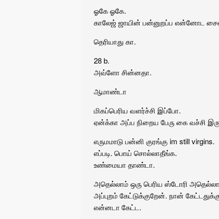
ஓகே ஓகே.
காலேஜ் ஜாயின் பன்னுறப்ப என்னோட சைஸ
தெரியாது கா.
28 b.
அவ்ளோ சின்னதா.
ஆமாண்டா
மிகப்பெரிய வளர்ச்சி இப்போ.
ஏன்க்கா அப்ப நிறைய பேரு கை வச்சி இரு
எருமமாடு பன்னி குரங்கு im still virgins.
எப்படி. பொய் சொல்லாதீங்க.
உண்மையா தாண்டா.
அதெல்லாம் ஒரு பெரிய ஸ்டோரி அதெல்லாம
அப்புறம் கேட்டுக்குறேன். நான் கேட்டதுக
என்னடா கேட்ட.