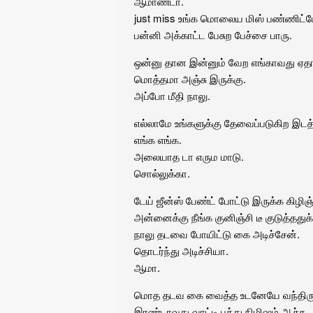
ஆமாண்டா.
just miss உங்க மொலைய மிஸ் பண்ணிட்ட
பன்னி அக்காட்ட பேசுற பேச்சை பாரு.
ஒன்னு தான இன்னும் வேற எங்காவது ஏதாவத
மொத்தமா அஞ்சு இருக்கு.
அப்போ மீதி நாலு.
எல்லாமே உங்களுக்கு தேவைப்படுகிற இடத்த
எங்க எங்க.
அலையாத டா எரும மாடு.
சொல்லுக்கா.
டேய் ஜீன்ஸ் பேண்ட் போட்டு இருக்க கிழிஞ்
அன்னைக்கு நீங்க குனிஞ்சி டீ குடுத்ததுக
நாலு தடவை போயிட்டு கை அடிச்சேன்.
தொடர்ந்து அடிச்சியா.
ஆமா.
மொத தடவ கை வைத்த உடனேயே வந்திருச
இரண்டாவது வாட்டி பத்து நிமிஷம் ஆச்சு.