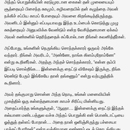
அந்தப் பொறுக்கியின் கரடுமுரடான கைகள் தன் முலையையும்
சூத்தையும் பிசைந்த சுகமும், கழிவறையில் தன் கழுத்தை அவன்
நக்கிச் சப்பிய காமப் போதையும் அவளை கிறங்கடித்திருந்தது.
அவனிடம் இன்னும் எப்படியாவது இந்த உடம்பைக் கொடுத்து முழு
சுகத்தையும் அனுபவிக்க வேண்டும் என்ற வேசித்தனமான ஏக்கம்
அவள் கண்களில் தெரிந்ததைக் கப்போல்டான நீங்கள் கவனித்தீர்கள்.
அப்போது, உங்களின் நெருங்கிய சொந்தக்காரர் ஒருவர் அங்கே
வந்தார். நீங்கள் அவரிடம், “அண்ணே, நாங்க கிளம்புறோம்ணே”
என்று கூறினீர்கள். அதற்கு அந்தச் சொந்தக்காரர், “என்ன தம்பி
இப்படி சொல்றீங்க… இன்னைக்கு நைட்டு விசேஷம் இருக்கு, நீங்க
ரெண்டு பேரும் இங்கேயே தான் தங்கணும்” என்று வற்புறுத்திக்
கூறினார்.
அவர் தங்குமாறு சொன்ன அந்த நொடி, உங்கள் மனைவியின்
முகத்தில் ஒரு கள்ளத்தனமான காமச் சிரிப்பு மின்னியது.
அதைப்பார்த்த உங்களுக்குள், “ஆஹா… இன்னைக்கு நைட்டு இந்தக்
கல்யாண மண்டபத்துல வச்சு அந்தப் பொறுக்கி என் பொண்டாட்டியை
ஓத்துத் தள்ளப் போறான்… அதை நான் ஒளிஞ்சிருந்து பச்சையா
பாக்கப் போறேன்” என்ற வக்கிரமான எண்ணம் ஓடத் தொடங்கியது.