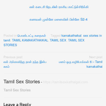
என் கடைசி தேடலின் ரகசிய காட்டுச்சிரிக்கி
கணவன் முன்னே மனைவின் பின்னே S2-4
Posted in
பொண்டாட்டி கதைகள்
Tagged
kamakathaikal
,
sex stories in
tamil
,
TAMIL KAMAKATHAIKAL
,
TAMIL SEX
,
TAMIL SEX
STORIES
Post
Previous post
Next post
என் அக்காவிற்கு நான் தந்த இன்ப
மனம் ஒரு வழிபோக்கன் 6 – Tamil
navigation
சுகம்
kamakathai
Tamil Sex Stories
-
https://tamilsexkathaigal.com
Tamil Sex Stories
Leave a Reply