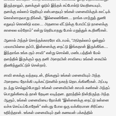
இருந்தாலும், தனக்குள் ஓடும் இந்தக் கப்போல்டு வெறியையும்,
தனக்கு எல்லாம் தெரியும் என்பதையும் உங்கள் மனைவிக்குக் காட்டிக்
கொள்ளாதவாறு நீங்கள், “இல்லைண்ணே… நாங்க மாற்றுத் துணி
எதுவும் கொண்டு வரல… அதனால வீட்டுக்கு போயிட்டு நாளைக்கு
காலைல வர்றோம்” என்று தெரியாதது போல் மறுத்துக் கூறினீர்கள்.
ஆனால் அந்தச் சொந்தக்காரரோ விடாமல், “அதெல்லாம் ஒன்னும்
பரவாயில்லை தம்பி, இன்னைக்கு நைட்டு இங்கதான் இருக்கீங்க…
இந்தாங்க உங்க ரூம் சாவி” என்று சொல்லி, மண்டபத்தின் மேல்
தளத்தில் இருக்கும் ஒரு தனி அறையின் சாவியை உங்கள் கையில்
திணித்துவிட்டுச் சென்றார்.
சாவி கைக்கு வந்தவுடன், நீங்களும் உங்கள் மனைவியும் அந்த
அறையை நோக்கி படிக்கட்டுகளில் நகரத் தொடங்கினீர்கள். அப்படி
நடந்து செல்லும்போதும் உங்கள் மனைவியின் காமக் கண்கள் அந்தப்
பொறுக்கியைத் தான் தேடின வடிந்தன. தூரத்தில் நின்றிருந்த அந்த
ஆளும், உங்கள் மனைவியை நோக்கி “இன்னைக்கு நைட்டு உன்னை
வச்சு செய்யப்போறேன்” என்பது போல ஒரு வக்கிரமான சிரிப்பை
உதிர்த்தான். உங்கள் மனைவியும் தன் கணவன் பக்கத்தில்