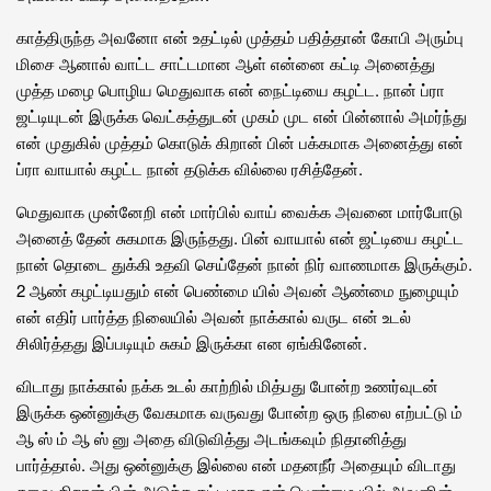
காத்திருந்த அவனோ என் உதட்டில் முத்தம் பதித்தான் கோபி அரும்பு
மிசை ஆனால் வாட்ட சாட்டமான ஆள் என்னை கட்டி அனைத்து
முத்த மழை பொழிய மெதுவாக என் நைட்டியை கழட்ட. நான் ப்ரா
ஜட்டியுடன் இருக்க வெட்கத்துடன் முகம் முட என் பின்னால் அமர்ந்து
என் முதுகில் முத்தம் கொடுக் கிறான் பின் பக்கமாக அனைத்து என்
ப்ரா வாயால் கழட்ட நான் தடுக்க வில்லை ரசித்தேன்.
மெதுவாக முன்னேறி என் மார்பில் வாய் வைக்க அவனை மார்போடு
அனைத் தேன் சுகமாக இருந்தது. பின் வாயால் என் ஜட்டியை கழட்ட
நான் தொடை துக்கி உதவி செய்தேன் நான் நிர் வாணமாக இருக்கும்.
2 ஆண் கழட்டியதும் என் பெண்மை யில் அவன் ஆண்மை நுழையும்
என் எதிர் பார்த்த நிலையில் அவன் நாக்கால் வருட என் உடல்
சிலிர்த்தது இப்படியும் சுகம் இருக்கா என ஏங்கினேன்.
விடாது நாக்கால் நக்க உடல் காற்றில் மித்பது போன்ற உணர்வுடன்
இருக்க ஒன்னுக்கு வேகமாக வருவது போன்ற ஒரு நிலை எற்பட்டு ம்
ஆ ஸ் ம் ஆ ஸ் னு அதை விடுவித்து அடங்கவும் நிதானித்து
பார்த்தால். அது ஒன்னுக்கு இல்லை என் மதனநீர் அதையும் விடாது
சுவை கிறான் பின் அடுத்த கட்டமாக என் பெண்மை யில் அவனின்