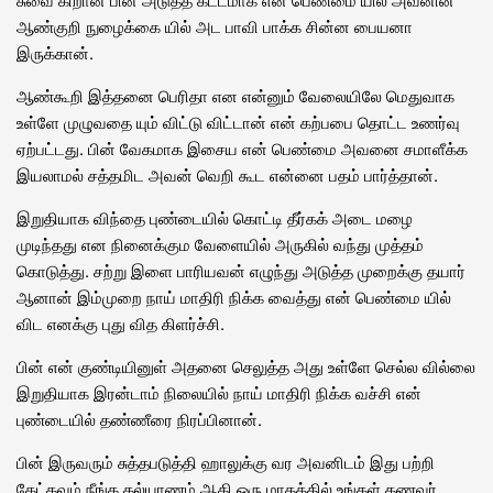
ஆண்குறி நுழைக்கை யில் அட பாவி பாக்க சின்ன பையனா
இருக்கான்.
ஆண்கூறி இத்தனை பெரிதா என என்னும் வேலையிலே மெதுவாக
உள்ளே முழுவதை யும் விட்டு விட்டான் என் கற்பபை தொட்ட உணர்வு
ஏற்பட்டது. பின் வேகமாக இசைய என் பெண்மை அவனை சமாளீக்க
இயலாமல் சத்தமிட அவன் வெறி கூட என்னை பதம் பார்த்தான்.
இறுதியாக விந்தை புண்டையில் கொட்டி தீர்கக் அடை மழை
முடிந்தது என நினைக்கும வேளையில் அருகில் வந்து முத்தம்
கொடுத்து. சற்று இளை பாரியவன் எழுந்து அடுத்த முறைக்கு தயார்
ஆனான் இம்முறை நாய் மாதிரி நிக்க வைத்து என் பெண்மை யில்
விட எனக்கு புது வித கிளர்ச்சி.
பின் என் குண்டியினுள் அதனை செலுத்த அது உள்ளே செல்ல வில்லை
இறுதியாக இரன்டாம் நிலையில் நாய் மாதிரி நிக்க வச்சி என்
புண்டையில் தண்ணீரை நிரப்பினான்.
பின் இருவரும் சுத்தபடுத்தி ஹாலுக்கு வர அவனிடம் இது பற்றி
கேட்கவும் நீங்க கல்யாணம் ஆகி ஒரு மாதத்தில் உங்கள் கணவர்