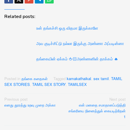
Related posts:
உன் தங்கச்சி ஒரு விதமா இருக்காளே
அவ குடிச்சிட்டு நல்லா இருக்கு அண்ணா அப்படின்னா
தங்கையின் ஏக்கம் 🖕🏻அண்ணனின் தாக்கம் 🔥
Posted in
தங்கை கதைகள்
Tagged
kamakathaikal
,
sex tamil
,
TAMIL
SEX STORIES
,
TAMIL SEX STORY
,
TAMILSEX
Post
Previous post
Next post
எனது தூரத்து உறவு முறை அக்கா
என் மனதை சமாதானப்படுத்தி
navigation
சங்கரியை நினைத்துக் கையடித்தேன்
1