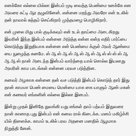
எனக்கோ எல்லை யில்லா இன்பம் மூடி வைத்த பெண்மை உனக்கே என
அவரை கட்டி ஆர தழுவினேன். என்னை மறந்து அவரோ என் உடலில்
தன் நாவால் சுத்தம் செய்கிறார் முத்தமழை பொழிகிறார்.
என் முலை மிது பால் குடிக்கவும் என் உடல் தாய்மை அடைகிறது
இவரின் இந்த இன்பம் என்னை அடுத்த என்ன என்ற எதிர் பார்ப்பை
கொடுத்து இறுதியாக என்னை என் பெண்மை க்குள் அவர் ஆண்மை
யை நுழைத்த கனமே. ஸ் ஆ ஸ் ஆ ஸ் ஆ ஸ் ஆ ஸ் ஆ ஸ் ஸ் ஸ் ஸ் ஆ
ஆ ஆ ஸ் நான் அடைந்த இன்பம் வார்த்தை யால் சொல்ல இயலாது
அவரின் காம பாடங்கள் என்னை பரவச படுத்தின.
கனவர் அழகாக என்னை தன் வச படுத்தி இன்பம் கொடுத் தார் இது
தான் காமமா பெண் மையை மென்மை யாக கை யாளும் ஆண் மகன்
என் கணவர் எங்களின் எல்லை இல்லா இனபம்.
இன்று முதல் இனிதே துவங்கி யது எங்கள் தாம் பத்யம் இதுவரை
நான் கானாத புது இன்பம் என் கனவ ரால் கிடைக்க. மனம் மகிழ்ச்சி
யில் திளைக்க. காமம் உடலில் பரவ அதனை மனதில் ஆழமாக
நிறுத்தி னேன்.