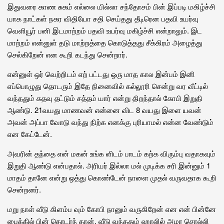
இதுவரை காண சுகம் எல்லை யில்லா சந்தோசம் பின் இப்படி மகிழ்ச்சி
யாக நாட்கள் நகர விதியோ சதி செய்தது தீடிரென பதவி உயர்வு
வெளியூர் பனி இடமாற்றம் பதவி உயர்வு மகிழ்ச்சி என்றாலும். இட
மாற்றம் என்னுள் தடு மாற்றத்தை கொடுத்தது சீக்கிரம் அழைத்து
செல்கிறேன் என கூறி கடந்து சென்றார்.
என்னுள் ஒர் வெற்றிடம் எற் பட்டது ஒரு மாத கால இன்பம் இனி
எப்பொழுது தொடரும் இதே நினைவில் கல்லூரி சென்று வர வீட்டில்
வந்ததும் கதவு தட்டும் சத்தம் யார் என்று திறந்தால் கோபி இறுதி
ஆண்டு. 21வயது மாணவன் என்னை விட 8 வயது இளை யவன்
அவன் அப்பா வோடு வந்து நிற்க எனக்கு புரியாமல் என்ன வேண்டும்
என கேட்டேன்.
அவரின் தந்தை என் மகன் உங்க ளிடம் பாடம் கற்க விரும்பு வதாகவும்
இறுதி ஆண்டு என்பதால். அரியர் இல்லா மல் முடிக்க சரி இன்னும் 1
மாதம் தானே என்று ஒத்து கொண்டேன் நாளை முதல் வருவதாக கூறி
சென்றனர்.
மறு நாள் வீடு கிளம்ப வும் கோபி நானும் வருகிறேன் என என் பின்னே
பைக்கில் பின் தொடர்ந் தான். வீடு வந்ததும் ஹாலில் அமர சொல்லி