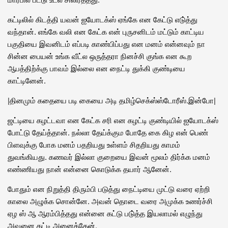
கட்டிலில் கிடத்தி யவன் ஐயோடக்ஸ் ஏங்கே என கேட்டு எடு்த்து
வந்தான். எங்கே வலி என கேட்க என் புருசனிடம் மட்டும் காட்டிய
பகுதியை இவனிடம் எப்படி காண்பிப்பது என மனம் என்னவும் நா
சின்ன பையன் உங்க வீட்ல ஒருத்தரா நினச்சி குங்க என கூற
ஆபத்திற்க்கு பாவம் இல்லை என நைட்டி துக்கி குண்டியை
காட்டினேன்.
|
தினமும் கதையை படி கையை அடி
தமிழ்செக்ஸ்ஸ்டோரீஸ்
.
இன்போ
|
ஜட்டியை கழட்டவா என கேட்க சரி என கழட்டி குண்டியில் ஐயோடக்ஸ்
போட்டு தேய்த்தான். நல்லா தேய்க்கும போதே கை கிழ என் பெண்
பிளவுக்கு போக மனம் பதறியது உள்ளம் சிதறியது காமம்
துவங்கியது. கணவர் இல்லா குறையை இவன் மூலம் திர்க்க மனம்
எண்ணியது நான் என்னை கொடுக்க தயார் ஆனேன்.
போதும் என நிறுத்தி திரும்பி படுத்து நைட்டியை முட்டு வரை ஏற்றி
காலை அழுக்க சொன்னே. அவன் தொடை வரை அமுக்க உணர்ச்சி
ஏழ ஸ் ஆ ஆரம்பித்தது என்னை கட்டு படு்த்த இயலாமல் எழுந்து
அவனை கட்டி அனைத்தேன்.