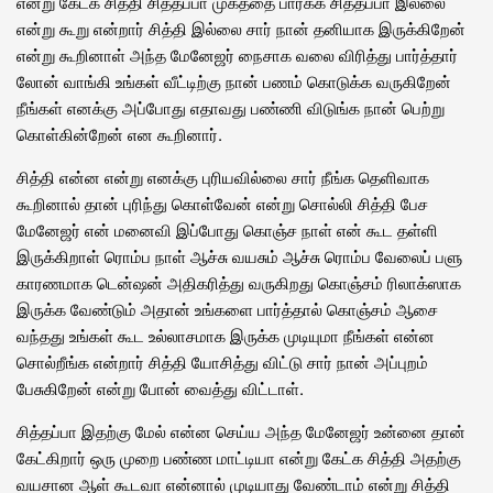
என்று கேட்க சித்தி சித்தப்பா முகத்தை பார்க்க சித்தப்பா இல்லை
என்று கூறு என்றார் சித்தி இல்லை சார் நான் தனியாக இருக்கிறேன்
என்று கூறினாள் அந்த மேனேஜர் நைசாக வலை விரித்து பார்த்தார்
லோன் வாங்கி உங்கள் வீட்டிற்கு நான் பணம் கொடுக்க வருகிறேன்
நீங்கள் எனக்கு அப்போது எதாவது பண்ணி விடுங்க நான் பெற்று
கொள்கின்றேன் என கூறினார்.
சித்தி என்ன என்று எனக்கு புரியவில்லை சார் நீங்க தெளிவாக
கூறினால் தான் புரிந்து கொள்வேன் என்று சொல்லி சித்தி பேச
மேனேஜர் என் மனைவி இப்போது கொஞ்ச நாள் என் கூட தள்ளி
இருக்கிறாள் ரொம்ப நாள் ஆச்சு வயசும் ஆச்சு ரொம்ப வேலைப் பளு
காரணமாக டென்ஷன் அதிகரித்து வருகிறது கொஞ்சம் ரிலாக்ஸாக
இருக்க வேண்டும் அதான் உங்களை பார்த்தால் கொஞ்சம் ஆசை
வந்தது உங்கள் கூட உல்லாசமாக இருக்க முடியுமா நீங்கள் என்ன
சொல்றீங்க என்றார் சித்தி யோசித்து விட்டு சார் நான் அப்புறம்
பேசுகிறேன் என்று போன் வைத்து விட்டாள்.
சித்தப்பா இதற்கு மேல் என்ன செய்ய அந்த மேனேஜர் உன்னை தான்
கேட்கிறார் ஒரு முறை பண்ண மாட்டியா என்று கேட்க சித்தி அதற்கு
வயசான ஆள் கூடவா என்னால் முடியாது வேண்டாம் என்று சித்தி