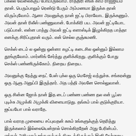
பகல்ல வேலைக்குப் போயிருவோம். ராத்திரி எங்க காம ராஜ்ஜியம்
தான். பெரும்பாலும் ரெண்டு பேரும் அம்மணமா இருக்க தான்
விரும்புவோம். ஆனா அவனுக்கு நான் ஜட்டி பிராவோட இருக்கணும்.
அவன் தான் ரிலீஸ் பண்ணுவான். போக்கிரி பய. அவன் ஜட்டியோட
படுப்பான். என்ன பாத்து அவன் ஜட்டி எளாஸ்டிக் இழுக்கிறத பாத்தா
எனக்கு சிரிப்புதான் வரும். என் செல்ல குஞ்சுமணி.
செக்ஸ் டைம் ல ஒன்னு ஒன்னா கழட்டி கடைசில ஒன்னும் இல்லாம
தூங்குவோம். மார்னிங் சேர்த்து குளிக்கிறது. குளிக்கும் போது
செக்ஸ் பண்ணிருக்கோம். நிறைய நிறைய.
அவனுக்கு நேத்து நைட் பேஸ் புக்ல ஒரு மெசேஜ் வந்துச்சு. சங்கரன்னு
ஒரு ஆளு அனுப்பி இருந்தார். அத பத்தி அவனே சொல்லுவான்.
ஒரு சின்ன ஜோக் நான் இத டைப் பண்ண பண்ண தல என் பூப்ஸ
புடிச்சு அமுக்கி அமுக்கி விளையாடுது. தங்கம் பால் குடுக்குரியா.
ஐய்யயோ பால் வராதே.
பால் வராத முலையை சப்புவதன் சுகம் உங்களுக்குத் தெரித்து
இருக்கலாம் இல்லையென்றால் சொல்கிறறேன் அது பேரின்பம்.
எங்கள் அறிமுகம் உங்களுக்குக் கிடைத்திருக்கும் இனி நேற்றைய