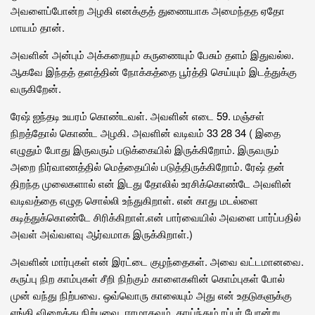
அவளைப்போன்ற அழகி எனக்குத் துணையாக அமைந்தத ஏதோ
மாயம் தான்.
அவளின் அன்பும் அக்கறையும் கருணையும் பேசும் தளம் இதுவல்ல.
ஆகவே இந்தத் தளத்தின் நோக்கத்தை பூர்த்தி செய்யும் இடத்துக்கு
வருகிறேன்.
ரேஷ் ஐந்தடி உயரம் கொண்டவள். அவளின் எடை 59. மஞ்சள்
நிறத்தோல் கொண்ட அழகி. அவளின் வடிவம் 33 28 34 ( இதை
எழுதும் போது இருவரும் படுக்கையில் இருக்கிறோம். இருவரும்
அறை நிர்வாணத்தில் மெத்தையில் படுத்திருக்கிறோம். ரேஷ் தன்
திறந்த முலைகளால் என் இடது தோலில் உரசிக்கொண்டே அவளின்
வடிவத்தை எழுத சொல்லி உந்துகிறாள். என் காது மடல்ளை
கடித்துக்கொண்டே சிரிக்கிறாள்.என் பார்வையில் அவளை பார்ப்பதில்
அவள் அவ்வளவு ஆர்வமாக இருக்கிறாள்.)
அவளின் மார்புகள் என் இரட்டை குழந்தைகள். அவை வட்டமானவை.
கருப்பு நிற காம்புகள் சீறி நிற்கும் காளைகளின் கொம்புகள் போல்
முன் வந்து நிற்பவை. ஒவ்வொரு காலையும் அது என் உதடுகளுக்கு
ஏங்கி விறைத்து நிற்பவை. ஈரமாகவும், காய்ந்தும் ரப்பர் போன்று