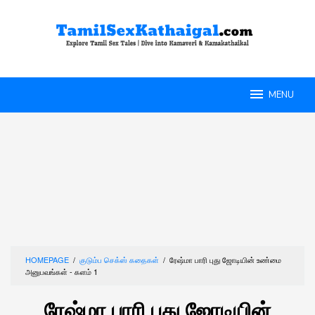
Skip
to
content
MENU
HOMEPAGE
/
குடும்ப செக்ஸ் கதைகள்
/
ரேஷ்மா பாரி புது ஜோடியின் உண்மை
அனுபவங்கள் - களம் 1
ரேஷ்மா பாரி புது ஜோடியின்