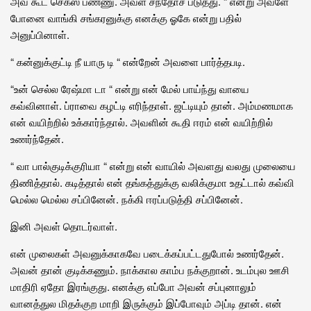
அவ கூட செக்ஸ் பண்ணு. அவள சந்தோச படுத்து. “ என்று அவளே
போனை வாங்கி சங்கரனுக்கு எனக்கு ஓகே என்று பதில்
அனுப்பினாள்.
“ கன்னுக்குட்டி நீ யாரு டி “ என்றேன் அவளை பார்த்தபடி.
“உன் செல்ல ரேஷ்மா டா “ என்று என் மேல் பாய்ந்து வாயை
கவ்வினாள். ப்ராவை கழட்டி எரிந்தாள். ஜட்டியும் தான். அம்மணமாக
என் வயிற்றில் உக்கார்ந்தால். அவளின் கூதி ஈரம் என் வயிற்றில்
உணர்ந்தேன்.
“ வா பால்குடிக்குரியா “ என்று என் வாயில் அவளது வலது முலையை
திணித்தால். கடித்தால் என் தங்கத்துக்கு வலிக்குமா உதட்டால் கவ்வி
மெல்ல மெல்ல சப்பினேன். நக்கி ஈரப்படுத்தி சப்பினேன்.
இனி அவள் தொடர்வாள்.
என் முலைகள் அவனுக்காகவே படைக்கப்பட்டதுபோல் உணர்தேன்.
அவன் தான் குடிக்கணும். நாக்கால காம்ப நக்குறான். உடம்புல ஊசி
மாதிரி ஏதோ இரங்குது. எனக்கு எப்போ அவன் சப்புனாலும்
வானத்துல மிதக்குற மாறி இருக்கும் இப்போவும் அப்டி தான். என்