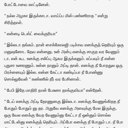
போட்டோவை காட்டினேன்.
“ நல்ல அழகா இருக்காடா. வாய்ப்ப மிஸ் பண்ணிராத “ என்று
சிரித்தாள்.
“ என்னடி டெஸ்ட் வைக்குரியா”
“ இல்லடா தங்கம். நான் சைக்கோலஜி படிச்சவ எனக்குத் தெரியும் ஒரு
மனுஷனோட தேவ என்னனு. உன் அன்பு எனக்கு சாகுற வர வேணும்
டா. என் கூட உனக்கு சலிப்பு ஆகம இருக்கனும். எப்பவும் நீ என்ன
புதுசா உணரணும். உன்ன நானும் அப்டி தான். எனக்கு நீ போறதுல ஒரு
பிரச்னையும் இல்ல. என்ன கேட்டா கண்டிப்பா நீ போண்ணு
சொல்லுவேன் “ கண்ணில் நீர் வர பேசினாள்.
“ பேபி இதே மாதிரி நான் பேசுனா தாங்குவியா” என்றேன்.
“ டேய் எனக்கு அப்டி தோணுனகு இல்லடா. எனக்கு வேணுங்கிறத நீ
போதும் போதும் னு தர. அதுவே எனக்கு அளவுக்கு மேல இருக்கு.
ஒரு வேல எனக்கு வேற வேணும்னு கேட்டா நீ ஒன்னும் சொல்ல
மாட்டேன்னு எனக்குத் தெரியும். அப்போ எனக்கு நீ போதும் டா. நீ போ