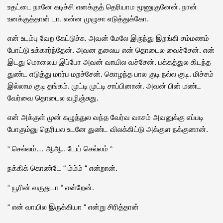
உதட்டை நானே கடிச்சி எனக்குத் தெரியாம மூணுகுனேன். நான்
உனக்குத்தான் டா. என்ன முழுசா எடுத்துக்கோ.
என் உடம்பு வேற கேட்டுச்சு. அவன் மேலே இருந்து இறங்கி சம்மணம்
போட்டு உக்கார்ந்தேன். அவன தலைய என் தொடைல வைச்சேன். என்
இடது மொலைய இப்போ அவன் வாயில வச்சேன். பக்கத்துல கிடந்த
துண்ட எடுத்து மார்ப மறச்சேன். கொழந்த பால குடி நல்ல குடி. மிச்சம்
இல்லாம குடி தங்கம். முட்டி முட்டி சாப்பினான். அவன் பின் மண்ட
வேர்வை தொடைல வழிஞ்சுது.
என் அக்குள் முன் கழுத்துல வந்த வேர்வ வாசம் அவனுக்கு எப்படி
போகும்னு தெரியல உடனே துண்ட விலக்கிட்டு அக்குள நக்குனான்.
“ செல்லம்… ஆஆ.. டேய் செல்லம் “
நக்கிக் கொண்டே “ ம்ம்ம் “ என்றான்.
“ யூரின் வருதுடா “ என்றேன்.
“ என் வாயில இருக்கியா “ என்று சிரித்தான்