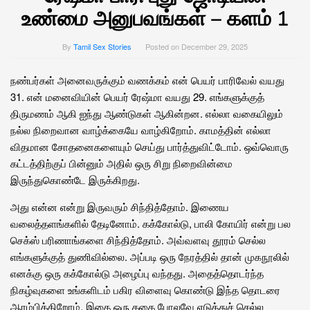
உண்மை அனுபவங்கள் – களம் 1
By
Tamil Sex Stories
Posted on
December 29, 2025
நண்பர்கள் அனைவருக்கும் வணக்கம் என் பெயர் பாரிவேல் வயது
31. என் மனைவியின் பெயர் ரேஷ்மா வயது 29. எங்களுக்குத்
திருமணம் ஆகி ஐந்து ஆண்டுகள் ஆகின்றன. எல்லா வகையிலும்
நல்ல நிறைவான வாழ்க்கையே வாழ்கிறோம். காமத்தின் எல்லா
விதமான சோதனைகளையும் செய்து பார்த்துவிட்டோம். ஒவ்வொரு
கட்டத்திற்குப் பின்னும் அதில் ஒரு சிறு நிறைவின்மை
இருந்துகொண்டே இருக்கிறது.
அது என்ன என்று இருவரும் சிந்தித்தோம். இணைய
வலைத்தளங்களில் தேடினோம். கக்கோல்டு, பாலி கோயிர் என்று பல
செக்ஸ் பரிணாங்களை சிந்தித்தோம். அவ்வளவு தூரம் செல்ல
எங்களுக்குத் துணிவில்லை. அப்படி ஒரு நேரத்தில் தான் முகநூலில்
எனக்கு ஒரு கக்கோல்டு அழைப்பு வந்தது. அதைத்தொடர்ந்த
நிகழ்வுகளை உங்களிடம் பகிர விளைவு கொண்டு இந்த தொடரை
ஆரம்பிக்கிறோம். இதை ஒரு கதை போலவே எடுத்துச் செல்ல