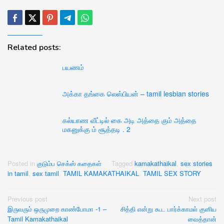
Related posts:
பயணம்
அக்கா தங்கை லெஸ்பியன் – tamil lesbian stories
கல்யாண வீட்டில் கை அடி அத்தை கும் அத்தை
மகனுக்கு ம் சூத்தடி . 2
Posted in
குடும்ப செக்ஸ் கதைகள்
Tagged
kamakathaikal
,
sex stories
in tamil
,
sex tamil
,
TAMIL KAMAKATHAIKAL
,
TAMIL SEX STORY
Post
Previous post
Next post
இருவரும் ஒருமுறை காண்போமா -1 –
சித்தி என்று கூட பார்க்காமல் குனிய
navigation
Tamil Kamakathaikal
வைத்தான்