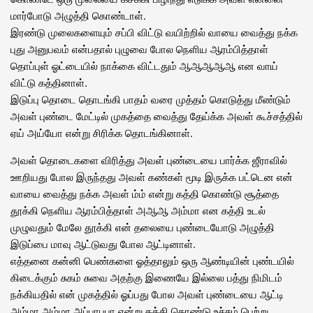
மார்போடு அழுத்தி கொண்டாள்.
இரண்டு முலைகளையும் சப்பி விட்டு வயிற்றில் வாயை வைத்து நக்க
புது அனுபவம் என்பதால் புழுவை போல நெளிய ஆரம்பித்தாள்
தொப்புள் ஓட்டையில் நாக்கை விட்டதும் ஆஆஆஆஆ என வாய்
விட்டு கத்தினாள்.
இடுப்பு தொடை தொடங்கி பாதம் வரை முத்தம் கொடுத்து மீண்டும்
அவள் புண்டை மேட்டில் முகத்தை வைத்து தேய்க்க அவள் கூச்சத்தில்
ஏய் அய்யோ என்று சிரிக்க தொடங்கினாள்.
அவள் தொடைகளை விரித்து அவள் புண்டையை பார்க்க ஜீராவில்
ஊறியது போல இருந்தது அவள் கண்கள் மூடி இருக்க பட்டென என்
வாயை வைத்து நக்க அவள் ம்ம் என்று கத்தி கொண்டு சூத்தை
தூக்கி நெளிய ஆரம்பித்தாள் அஆஆ அம்மா என கத்தி உடல்
முழுவதும் மேலே தூக்கி என் தலையை புண்டையோடு அழுத்தி
இடுப்பை மாவு ஆட்டுவது போல ஆட்டினாள்.
எத்தனை கன்னி பெண்களை ஓத்தாலும் ஒரு ஆண்டியின் புண்டயில்
கிடைக்கும் சுகம் சுவை அதற்கு இணையே இல்லை பத்து நிமிடம்
நக்கியதில் என் முகத்தில் ஓப்பது போல அவள் புண்டையை ஆட்டி
அம்மா அம்மா அப்பாபபா என்று கத்தி கொண்டு உச்சம் பெற்று