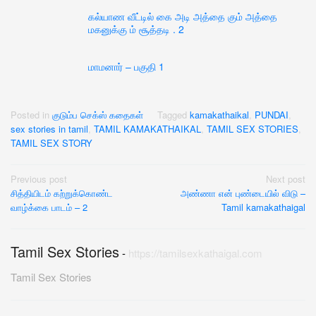
கல்யாண வீட்டில் கை அடி அத்தை கும் அத்தை
மகனுக்கு ம் சூத்தடி . 2
மாமனார் – பகுதி 1
Posted in
குடும்ப செக்ஸ் கதைகள்
Tagged
kamakathaikal
,
PUNDAI
,
sex stories in tamil
,
TAMIL KAMAKATHAIKAL
,
TAMIL SEX STORIES
,
TAMIL SEX STORY
Post
Previous post
Next post
சித்தியிடம் கற்றுக்கொண்ட
அண்ணா என் புண்டையில் விடு –
navigation
வாழ்க்கை பாடம் – 2
Tamil kamakathaigal
Tamil Sex Stories
-
https://tamilsexkathaigal.com
Tamil Sex Stories