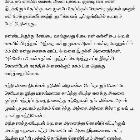
சோப்பை கையில் வாங்கி அவள் புண்டை குண்டி என எல்லா
இடத்திலும் தேய்த்து என் முன்பே தேய்த்துக் கொண்டிருந்தாள் நானும்
என் மேல் தண்ணீர் ஊற்றி குளிக்க என் பூல் லுங்கியில் கூடாரம்
போட்டு நின்றது.
என்னிடமிருந்து சோப்பை வாங்குவது போல என் சுன்னியை அவள்
கையில் பிடித்தால் அத்தை என்று முனக அவள் எனக்கு வேணும் ம்ம்
ம்ம் ம்ம் என்று சைகை காட்ட அவளை இருக்கி அணைத்தேன்.
அங்கேயே அவள் உதட்டில் முத்தம் கொடுத்து கட்டி இருக்கி
கொண்டேன் ஈரத்தில் அணைக்கும் சுகம் ப்பா அதற்கு
வார்த்தையில்லை.
சுற்றி விலை நிலங்கள் நடுவில் வீடு என்ன செய்தாலும் வெளியே
தெரியாது ஐந்து மாதங்களாக காய்ந்து கிடந்த எனக்கு அவளை
ஒக்கும் சந்தர்ப்பத்தை நினைத்து சந்தோஷம் தங்கவில்லை அவள்
முகம் முழுவதும் முத்தம் கொடுத்து அத்தை அத்தை சித்ரா ஐ லவ் யூ
டி என்று கத்தினேன்.
அந்த ஈரத்துணியுடன் அவளை அணைத்து கொண்டு வீட்டிற்குள்
சென்று கதவை சாத்தி கொண்டோம் அரை நிர்வாணமாக கட்டி
பிடித்து மாற்றி முத்தம் கொடுத்து கொண்டோம் அவள் எனக்கு