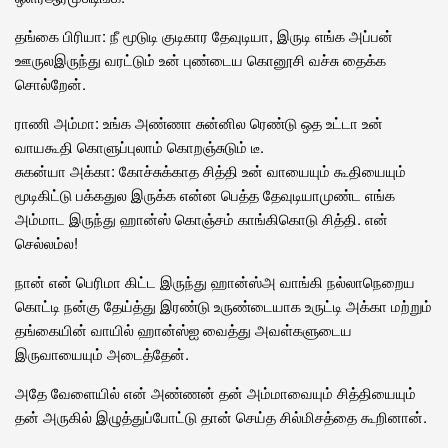
தங்கை பிரியா: நீ மூடுடி குடிகார தேவுடியா, இருடி எங்க அப்பன்
ஊருலஇருந்து வரட்டும் உன் புண்டைய கொனூசி வச்சு தைக்க
சொல்றேன்.
ராணி அம்மா: உங்க அண்ணா சுன்னில ரெண்டு ஒத உட்டா உன்
வாயகூதி கொளுப்புலாம் கொறஞ்சுடும் டீ.
சுகன்யா அக்கா: கோச்சுக்காத சித்தி உன் வாயையும் கூதியையும்
மூடிகிட்டு பக்கதுல இருக்க என்ன பெத்த தேவுடியாமுண்ட எங்க
அம்மாட இருந்து ஹான்ஸ் கொஞ்சம் காங்கிகொடு சித்தி. என்
செல்லம்ல!
நான் என் பெரிமா கிட்ட இருந்து ஹான்ஸ்அ வாங்கி நல்லாநெறைய
கொட்டி நன்கு தேய்த்து இரண்டு உருண்டையாக உருட்டி அக்கா மற்றும்
தங்கையின் வாயில் ஹான்ஸ்ஐ வைத்து அவள்களுடைய
இருவாயையும் அடைத்தேன்.
அதே வேளையில் என் அண்ணன் தன் அம்மாவையும் சித்தியையும்
தன் அருகில் இழுத்துப்போட்டு தான் செய்த சில்மிசத்தை கூறினான்.