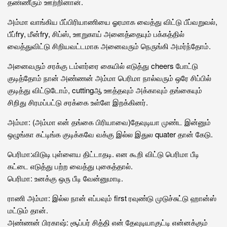
தண்ணீரும் ஊற்றினான்.
அம்மா வாங்கிய பீப்பிரியாணியை ஓரமாக வைத்து விட்டு பீப்வறுவல்,
பீப்fry, மீன்fry, சிப்ஸ், ஊறுகாய் அனைத்தையும் பக்கத்தில்
வைத்துவிட்டு சிறியவட்டமாக அனைவரும் நெருங்கி அமர்ந்தோம்.
அனைவரும் சரக்கு டம்ளர்ரை கையில் எடுத்து cheers போட்டு
குடித்தோம் நான் அண்ணன் அம்மா பெரிமா நால்வரும் ஒரே சிப்பில்
குடித்து விட்டுடோம், cuttingஆ ஊத்தவும் அக்காவும் தங்கையும்
சிறிது சிரமப்பட்டு சரக்கை உள்ளே இறக்கினர்.
அம்மா: (அம்மா என் தங்கை பிரியாவை)தேவுடியா முண்ட இன்னும்
ஒழுங்கா கட்டிங்க குடிக்கவே வக்கு இல்ல இதுல quater தான் கேடு.
பெரிமா:விடுடி புள்ளைய திட்டாதடி. என கூறி விட்டு பெரிமா பீடி
கட்டை எடுத்து பற்ற வைத்து புகைத்தால்.
பெரிமா: உனக்கு ஒரு பீடி வேன்னுமாடி.
ராணி அம்மா: இல்ல நான் எப்பவும் first ரவுண்டு முடுச்சுட்டு ஹான்ஸ்
மட்டும் தான்.
அண்ணன் பிரகாஷ்: சூப்பர் சித்தி என் தேவுடியாகுட்டி என்னக்கும்