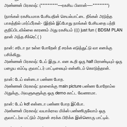
அண்ணன் பிரகாஷ்: (**********—ரகசிய பிளான்—-*********)
(நாங்கள் ரகசியமாக பேசியதின் செயல்பாட்டை நீங்கள் அடுத்த
பாகத்தில் பார்ப்பீர்கள்- (இதில் இப்போது நாங்கள் பேசியதை பற்றி
குறிப்பிடவில்லை காரணம் அது ரகசியம் ((() just fun ( BDSM PLAN
தான் அந்த சீக்ரெட்( )
நான்: சரிடா நா உள்ள போறேன் நீ சரக்க எடுத்துட்டு வா எனக்கு
பசிக்கிது.
அண்ணன் பிரகாஷ்: டேய் இருடா. என கூறி ஒரு half பிராண்டியும் ஒரு
பழைய எம்ப்டி குவாட்டர் பாட்டிலையும் என்னிடம் கொடுத்தான்.
நான்: டேய் என்னடா பண்ண போற.
அண்ணன் பிரகாஷ்: நாளைக்கு main picture பண்ண போறோம்ல
அதுக்கு, அவளுகளுக்கு ஒரு demo காட்ட வேணாமா.
நான்: டேய் kd! என்னடா பண்ண போற இப்போ.
அண்ணன் பிரகாஷ்: வயாக்ராவ மிக்ஸ் பண்ணிருவோம் ஒரு
குவாட்டர்ல மட்டும் அதான் சரக்க பிரிக்க இன்னொரு பாட்டில்.