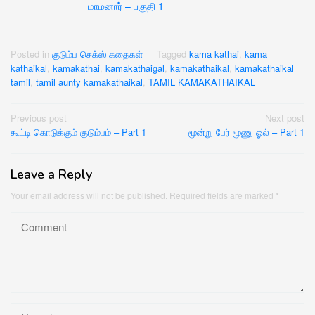
மாமனார் – பகுதி 1
Posted in
குடும்ப செக்ஸ் கதைகள்
Tagged
kama kathai
,
kama
kathaikal
,
kamakathai
,
kamakathaigal
,
kamakathaikal
,
kamakathaikal
tamil
,
tamil aunty kamakathaikal
,
TAMIL KAMAKATHAIKAL
Post
Previous post
Next post
கூட்டி கொடுக்கும் குடும்பம் – Part 1
மூன்று பேர் மூணு ஓல் – Part 1
navigation
Leave a Reply
Your email address will not be published.
Required fields are marked
*