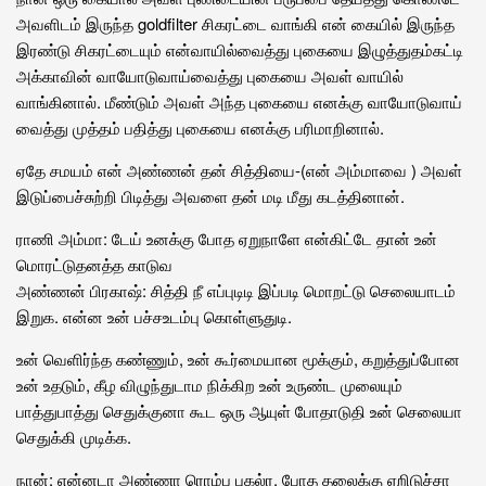
அவளிடம் இருந்த goldfilter சிகரட்டை வாங்கி என் கையில் இருந்த
இரண்டு சிகரட்டையும் என்வாயில்வைத்து புகையை இழுத்துதம்கட்டி
அக்காவின் வாயோடுவாய்வைத்து புகையை அவள் வாயில்
வாங்கினால். மீண்டும் அவள் அந்த புகையை எனக்கு வாயோடுவாய்
வைத்து முத்தம் பதித்து புகையை எனக்கு பரிமாறினால்.
ஏதே சமயம் என் அண்ணன் தன் சித்தியை-(என் அம்மாவை ) அவள்
இடுப்பைச்சுற்றி பிடித்து அவளை தன் மடி மீது கடத்தினான்.
ராணி அம்மா: டேய் உனக்கு போத ஏறுநாளே என்கிட்டே தான் உன்
மொரட்டுதனத்த காடுவ
அண்ணன் பிரகாஷ்: சித்தி நீ எப்புடிடி இப்படி மொறட்டு செலையாடம்
இறுக. என்ன உன் பச்சஉடம்பு கொள்ளுதுடி.
உன் வெளிர்ந்த கண்ணும், உன் கூர்மையான மூக்கும், கறுத்துப்போன
உன் உதடும், கீழ விழுந்துடாம நிக்கிற உன் உருண்ட முலையும்
பாத்துபாத்து செதுக்குனா கூட ஒரு ஆயுள் போதாடுதி உன் செலையா
செதுக்கி முடிக்க.
நான்: என்னடா அண்ணா ரொம்ப புகல்ர. போத தலைக்கு ஏறிடுச்சா