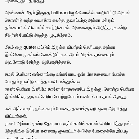
அனைத்தும் தீர்ந்தது.
அண்ணன் மீதம் இருந்த halfbrandiஐ 4கிளாஸ்ல் ஊதிவிட்டு அவன்
கொண்டு வந்த வயாக்ரா கலந்த குவாட்டர்ஐ அக்கா மற்றும்
தங்கையின் கிளாஸ்ல் ஊற்றினான். அனைவரும் அடுத்த ரவுண்டு
சீஅர்ஸ் போட்டு அடித்து முடித்தோம்.
மீதம் ஒரு quater மட்டும் இறுக்க விபரீதம் தெரியாத அக்கா
இன்னொரு கட்டிங் வேண்டும் என அடம் பிடிக்க தங்கையும்
அவளோடு சேர்ந்து ஆமோதித்தால்.
சுமதி பெரிமா: என்னாங்கடி உங்களோட ஓரே ரோதனையா போச்சு
போதும் மூடிட்டு எடத்த காலி பன்னுன்கடி.
நான்: பெரிமா இனிமே தானே ரோதனையே இறுக்கு. சொல்லு பெரிமா
இன்னிக்கு ஒரு கச்சேரிய போற்றுவோம் மணி 7. ௦௦ தான் ஆகுது.
என் அக்காவும், தங்கையும் போதை தலைக்கு ஏறி ஒளர ஆரமித்து
விட்டார்கள்.
ராணி அம்மா: ஏண்டி தேவுடியா குச்சிகாரிங்கலான் பெரிய பீத்துபுண்ட
பீத்துநிங்க இப்போ என்னாடி குவாட்டர் அடுச்ச போதைக்கே இப்புடி
ஒளரஆரமுசுடிங்க.