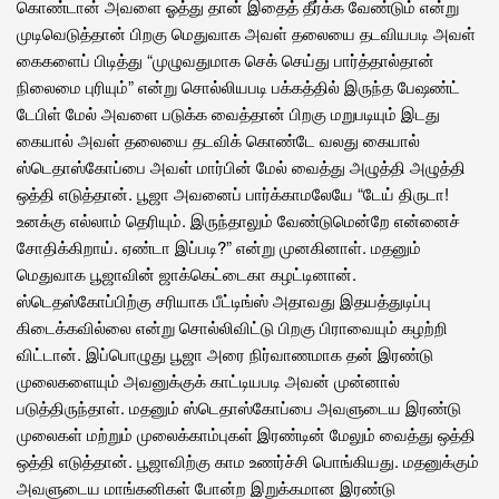
கொண்டான் அவளை ஓத்து தான் இதைத் தீர்க்க வேண்டும் என்று
முடிவெடுத்தான் பிறகு மெதுவாக அவள் தலையை தடவியபடி அவள்
கைகளைப் பிடித்து “முழுவதுமாக செக் செய்து பார்த்தால்தான்
நிலைமை புரியும்” என்று சொல்லியபடி பக்கத்தில் இருந்த பேஷண்ட்
டேபிள் மேல் அவளை படுக்க வைத்தான் பிறகு மறுபடியும் இடது
கையால் அவள் தலையை தடவிக் கொண்டே வலது கையால்
ஸ்டெதாஸ்கோப்பை அவள் மார்பின் மேல் வைத்து அழுத்தி அழுத்தி
ஒத்தி எடுத்தான். பூஜா அவனைப் பார்க்காமலேயே “டேய் திருடா!
உனக்கு எல்லாம் தெரியும். இருந்தாலும் வேண்டுமென்றே என்னைச்
சோதிக்கிறாய். ஏண்டா இப்படி?” என்று முனகினாள். மதனும்
மெதுவாக பூஜாவின் ஜாக்கெட்டைகா கழட்டினான்.
ஸ்டெதஸ்கோப்பிற்கு சரியாக பீட்டிங்ஸ் அதாவது இதயத்துடிப்பு
கிடைக்கவில்லை என்று சொல்லிவிட்டு பிறகு பிராவையும் கழற்றி
விட்டான். இப்பொழுது பூஜா அரை நிர்வாணமாக தன் இரண்டு
முலைகளையும் அவனுக்குக் காட்டியபடி அவன் முன்னால்
படுத்திருந்தாள். மதனும் ஸ்டெதாஸ்கோப்பை அவளுடைய இரண்டு
முலைகள் மற்றும் முலைக்காம்புகள் இரண்டின் மேலும் வைத்து ஒத்தி
ஒத்தி எடுத்தான். பூஜாவிற்கு காம உணர்ச்சி பொங்கியது. மதனுக்கும்
அவளுடைய மாங்கனிகள் போன்ற இறுக்கமான இரண்டு