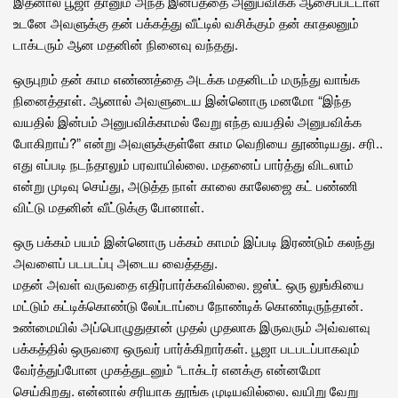
இதனால் பூஜா தானும் அந்த இன்பத்தை அனுபவிக்க ஆசைப்பட்டாள்
உடனே அவளுக்கு தன் பக்கத்து வீட்டில் வசிக்கும் தன் காதலனும்
டாக்டரும் ஆன மதனின் நினைவு வந்தது.
ஒருபுறம் தன் காம எண்ணத்தை அடக்க மதனிடம் மருந்து வாங்க
நினைத்தாள். ஆனால் அவளுடைய இன்னொரு மனமோ “இந்த
வயதில் இன்பம் அனுபவிக்காமல் வேறு எந்த வயதில் அனுபவிக்க
போகிறாய்?” என்று அவளுக்குள்ளே காம வெறியை தூண்டியது. சரி..
எது எப்படி நடந்தாலும் பரவாயில்லை. மதனைப் பார்த்து விடலாம்
என்று முடிவு செய்து, அடுத்த நாள் காலை காலேஜை கட் பண்ணி
விட்டு மதனின் வீட்டுக்கு போனாள்.
ஒரு பக்கம் பயம் இன்னொரு பக்கம் காமம் இப்படி இரண்டும் கலந்து
அவளைப் படபடப்பு அடைய வைத்தது.
மதன் அவள் வருவதை எதிர்பார்க்கவில்லை. ஜஸ்ட் ஒரு லுங்கியை
மட்டும் கட்டிக்கொண்டு லேப்டாப்பை நோண்டிக் கொண்டிருந்தான்.
உண்மையில் அப்பொழுதுதான் முதல் முதலாக இருவரும் அவ்வளவு
பக்கத்தில் ஒருவரை ஒருவர் பார்க்கிறார்கள். பூஜா படபடப்பாகவும்
வேர்த்துப்போன முகத்துடனும் “டாக்டர் எனக்கு என்னமோ
செய்கிறது. என்னால் சரியாக தூங்க முடியவில்லை. வயிறு வேறு