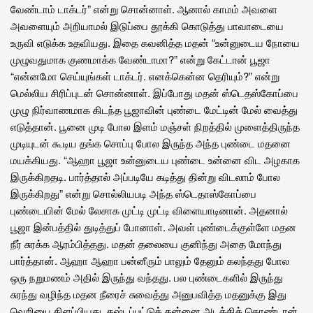
வேண்டாம் டாக்டர்” என்று சொன்னாள். ஆனால் காமம் அவளை
அவளையும் அறியாமல் இடுப்பை தூக்கி கொடுத்து பாவாடையை
உருவி எடுக்க உதவியது. இதை கவனித்த மதன் “உன்னுடைய நோயை
முழுவதுமாக குணமாக்க வேண்டாமா?” என்று கேட்டான் பூஜா
“என்னமோ செய்யுங்கள் டாக்டர். எனக்கென்ன தெரியும்?” என்று
மெல்லிய சிரிப்புடன் சொன்னாள். இப்போது மதன் ஸ்டெதஸ்கோப்பை
முழு நிர்வாணமாக கிடந்த பூஜாவின் புண்டை மேட்டின் மேல் வைத்து
எடுத்தான். பூனை முடி போல இளம் மஞ்சள் நிறத்தில் முளைத்திருந்த
முடியுடன் கூடிய தங்க சொப்பு போல இருந்த அந்த புண்டை மதனை
மயக்கியது. “ஆஹா பூஜா உன்னுடைய புண்டை உன்னை விட அழகாக
இருக்கிறதடி. பார்த்தால் அப்படியே கடித்து தின்று விடலாம் போல
இருக்கிறது” என்று சொல்லியபடி அந்த ஸ்டெதாஸ்கோப்பை
புண்டையின் மேல் லேசாக முட்டி முட்டி விளையாடினான். அதனால்
பூஜா இன்பத்தில் துடித்துப் போனாள். அவள் புண்டைக்குள்ளே மதன
நீர் சுரக்க ஆரம்பித்தது. மதன் தலையை குனிந்து அதை மோந்து
பார்த்தான். ஆஹா ஆஹா பன்னீரும் பாலும் தேனும் கலந்தது போல
ஒரு நறுமணம் அதில் இருந்து வந்தது. பல புண்டைகளில் இருந்து
சுரந்து வழிந்த மதன நீரைச் சுவைத்து அனுபவித்த மதனுக்கு இது
வெறியை கிளப்பியது. கஷ்டப்பட்டுத் தன்னை அடக்கிக் கொண்டான்.