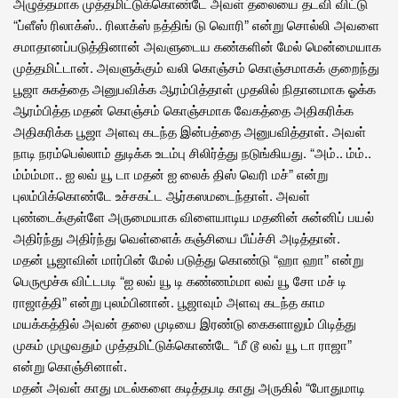
அழுத்தமாக முத்தமிட்டுக்கொண்டே அவள் தலையை தடவி விட்டு
“ப்ளீஸ் ரிலாக்ஸ்.. ரிலாக்ஸ் நத்திங் டு வொரி” என்று சொல்லி அவளை
சமாதானப்படுத்தினான் அவளுடைய கண்களின் மேல் மென்மையாக
முத்தமிட்டான். அவளுக்கும் வலி கொஞ்சம் கொஞ்சமாகக் குறைந்து
பூஜா சுகத்தை அனுபவிக்க ஆரம்பித்தாள் முதலில் நிதானமாக ஓக்க
ஆரம்பித்த மதன் கொஞ்சம் கொஞ்சமாக வேகத்தை அதிகரிக்க
அதிகரிக்க பூஜா அளவு கடந்த இன்பத்தை அனுபவித்தாள். அவள்
நாடி நரம்பெல்லாம் துடிக்க உடம்பு சிலிர்த்து நடுங்கியது. “அம்.. ம்ம்..
ம்ம்ம்மா.. ஐ லவ் யூ டா மதன் ஐ லைக் திஸ் வெரி மச்” என்று
புலம்பிக்கொண்டே உச்சகட்ட ஆர்கஸமடைந்தாள். அவள்
புண்டைக்குள்ளே அருமையாக விளையாடிய மதனின் சுன்னிப் பயல்
அதிர்ந்து அதிர்ந்து வெள்ளைக் கஞ்சியை பீய்ச்சி அடித்தான்.
மதன் பூஜாவின் மார்பின் மேல் படுத்து கொண்டு “ஹா ஹா” என்று
பெருமூச்சு விட்டபடி “ஐ லவ் யூ டி கண்ணம்மா லவ் யூ சோ மச் டி
ராஜாத்தி” என்று புலம்பினான். பூஜாவும் அளவு கடந்த காம
மயக்கத்தில் அவன் தலை முடியை இரண்டு கைகளாலும் பிடித்து
முகம் முழுவதும் முத்தமிட்டுக்கொண்டே “மீ டூ லவ் யூ டா ராஜா”
என்று கொஞ்சினாள்.
மதன் அவள் காது மடல்களை கடித்தபடி காது அருகில் “போதுமாடி