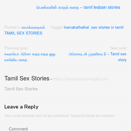
பெண்களின் காதல் கதை – tamil lesbain stories
Posted in
காமக்கதைகள்
Tagged
kamakathaikal
,
sex stories in tamil
,
TAMIL SEX STORIES
Post
Previous post
Next post
கவுசல்யா அக்கா கதற கதற ஓலு
அம்மாவுடன் முதலிரவு 2 – Tamil sex
navigation
வாங்கிய கதை
story
Tamil Sex Stories
-
https://tamilsexkathaigal.com
Tamil Sex Stories
Leave a Reply
Your email address will not be published.
Required fields are marked
*