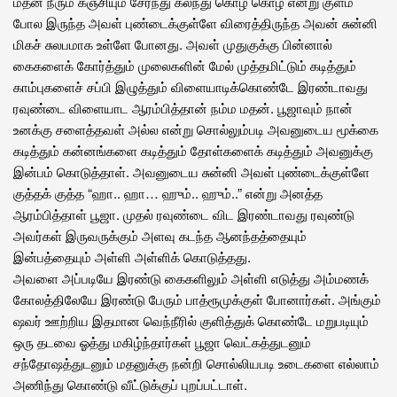
மதன நீரும் கஞ்சியும் சேர்ந்து கலந்து கொழ கொழ என்று குளம்
போல இருந்த அவள் புண்டைக்குள்ளே விரைத்திருந்த அவன் சுன்னி
மிகச் சுலபமாக உள்ளே போனது. அவள் முதுகுக்கு பின்னால்
கைகளைக் கோர்த்தும் முலைகளின் மேல் முத்தமிட்டும் கடித்தும்
காம்புகளைச் சப்பி இழுத்தும் விளையாடிக்கொண்டே இரண்டாவது
ரவுண்டை விளையாட ஆரம்பித்தான் நம்ம மதன். பூஜாவும் நான்
உனக்கு சளைத்தவள் அல்ல என்று சொல்லும்படி அவனுடைய மூக்கை
கடித்தும் கன்னங்களை கடித்தும் தோள்களைக் கடித்தும் அவனுக்கு
இன்பம் கொடுத்தாள். அவனுடைய சுன்னி அவள் புண்டைக்குள்ளே
குத்தக் குத்த “ஹா.. ஹா… ஹும்.. ஹும்..” என்று அனத்த
ஆரம்பித்தாள் பூஜா. முதல் ரவுண்டை விட இரண்டாவது ரவுண்டு
அவர்கள் இருவருக்கும் அளவு கடந்த ஆனந்தத்தையும்
இன்பத்தையும் அள்ளி அள்ளிக் கொடுத்தது.
அவளை அப்படியே இரண்டு கைகளிலும் அள்ளி எடுத்து அம்மணக்
கோலத்திலேயே இரண்டு பேரும் பாத்ரூமுக்குள் போனார்கள். அங்கும்
ஷவர் ஊற்றிய இதமான வெந்நீரில் குளித்துக் கொண்டே மறுபடியும்
ஒரு தடவை ஓத்து மகிழ்ந்தார்கள் பூஜா வெட்கத்துடனும்
சந்தோஷத்துடனும் மதனுக்கு நன்றி சொல்லியபடி உடைகளை எல்லாம்
அணிந்து கொண்டு வீட்டுக்குப் புறப்பட்டாள்.