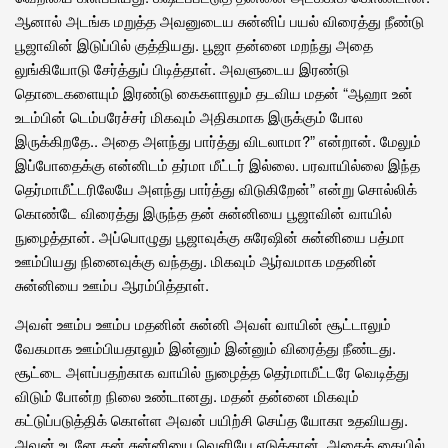
ஆனால் அடங்க மறுத்த அவனுடைய சுன்னிப் பயல் விரைத்து நீண்டு
பூஜாவின் இடுப்பில் குத்தியது. பூஜா தன்னை மறந்து அதை
லுங்கியோடு சேர்த்துப் பிடித்தாள். அவளுடைய இரண்டு
தொடைகளையும் இரண்டு கைகளாலும் தடவிய மதன் “ஆஹா உன்
உடம்பின் டெம்பரேச்சர் மிகவும் அதிகமாக இருக்கும் போல
இருக்கிறதே.. அதை அளந்து பார்த்து விடலாமா?” என்றான். மேலும்
இப்போதைக்கு என்னிடம் தர்மா மீட்டர் இல்லை. பரவாயில்லை இந்த
தெர்மாமீட்டரிலேயே அளந்து பார்த்து விடுகிறேன்” என்று சொல்லிக்
கொண்டே விரைத்து இருந்த தன் சுன்னியை பூஜாவின் வாயில்
நுழைத்தான். அப்பொழுது பூஜாவுக்கு சுரேஷின் சுன்னியை பத்மா
ஊம்பியது நினைவுக்கு வந்தது. மிகவும் ஆர்வமாக மதனின்
சுன்னியை ஊம்ப ஆரம்பித்தாள்.
அவள் ஊம்ப ஊம்ப மதனின் சுன்னி அவள் வாயின் சூட்டாலும்
வேகமாக ஊம்பியதாலும் இன்னும் இன்னும் விரைத்து நீண்டது.
சூட்டை அளப்பதற்காக வாயில் நுழைத்த தெர்மாமீட்டரே வெடித்து
விடும் போன்ற நிலை உண்டானது. மதன் தன்னை மிகவும்
கட்டுப்படுத்திக் கொள்ள அவன் பயிற்சி செய்த யோகா உதவியது.
அவன் உடனே தன் சுன்னியை வெளியே எடுத்தான். அதைக் கையில்