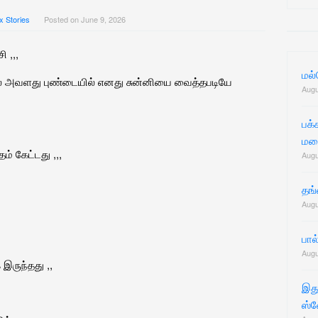
for:
x Stories
Posted on
June 9, 2026
 ,,,
மல
மல் அவளது புண்டையில் எனது சுன்னியை வைத்தபடியே
Augu
பக்
மன
் கேட்டது ,,,
Augu
தங்
Augu
பால
Augu
இருந்தது ,,
இத
ஸ்வ