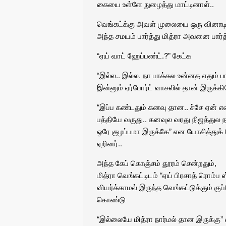
கையை உள்ளே நுழைத்து மாட்டினாள்..
வெங்கட்க்கு அவள் முலையை ஒரு வினாடி து
அந்த சமயம் பார்த்து மித்ரா அவனை பார்த்
“ஏய் வாட் ஹேப்பண்ட்.?” கேட்க
“இல்ல.. இல்ல. நா பாக்கல உன்னத எதும் 
இன்னும் ஏர்போர்ட் வாசலில் தான் இருக்
“இப்ப கண்டதும் கனவு தான.. ச்சே ஏன் எனக
பத்தியே வருது.. கனவுல வரது நிஜத்துல நட
ஒரே குழப்பமா இருக்கே” என யோசித்துக் 
ஏறினர்..
அந்த கேப் கொஞ்சம் தூரம் சென்றதும்,
மித்ரா வெங்கட்டிடம் “ஏய் பிரசாத் ரொம்ப
வியர்க்காமல் இருந்த வெங்கட்டுக்கும் குப
கொண்டு
“இல்லையே மித்ரா நார்மல் தான இருக்கு”