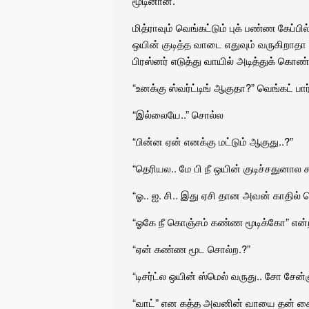
மூடினான்.
மித்ராவும் வெங்கட்டும் புக் பண்ண கேப்
ஒயின் குடித்த வாடை எதுவும் வருகிறாத
பிரஸ்னர் எடுத்து வாயில் அடித்துக் கொண்ட
“உனக்கு ஸ்வர்ட்டிங் ஆகுதா?” வெங்கட் பார
“இல்லையே..” சொல்ல
“பின்ன ஏன் எனக்கு மட்டும் ஆகுது..?”
“தெரியல.. மே பி நீ ஒயின் குடிச்சதுனால க
“ஓ.. ஐ. சி.. இது ஏசி தான அவன் காதில்
“ஓகே நீ கொஞ்சம் கண்ண மூடிக்கோ” என்றா
“ஏன் கண்ண மூட சொல்ற.?”
“டிசர்ட்ல ஒயின் ஸ்மெல் வருது.. சோ ச
“வாட்” என கத்த அவனின் வாயை தன் கை