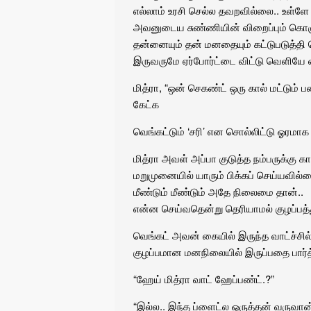
எல்லாம் உரசி செல்ல தவறவில்லை.. உள்ளே 
அவனுடைய சுண்ணியின் விறைப்பும் கொ
தன்னையும் தன் மனதையும் கட்டுபடுத்தி
இருவருமே ஏர்போர்ட்டை விட்டு வெளியே 
மித்ரா, “ஒன் செகண்ட் ஒரு கால் மட்டும்
கேட்க
வெங்கட்டும் ‘சரி’ என சொல்லிட்டு ஓரம
மித்ரா அவள் அப்பா குடுத்த நம்பருக்கு 
மறுமுனையில் யாரும் பிக்கப் செய்யவில்
மீண்டும் மீண்டும் அதே நிலைமை தான்..
என்ன செய்வதென்று தெரியாமல் குழப்பத்து
வெங்கட் அவன் கையில் இருந்த வாட்ச்சி
குழப்பமான மனநிலையில் இருப்பதை பார்த
“ஹேய் மித்ரா வாட் ஹேப்பண்ட்.?”
“இல்ல.. இந்த ப்ளைட்ல ஒருத்தன் வருவா