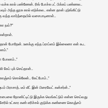
வச்சு கால் பண்ணேன். ரிங் போச்சு பட் பிக்கப் பண்ணல..
ும் அந்த லூசு கால் எடுக்கல.. என்ன தான் புடுங்கிட்டு
 வந்த வார்த்தையில் வசைபாடினாள்..
கோ நவ்?”
என்றாள்.
கு தான் போறேன். உனக்கு எந்த ப்ராப்ளம் இல்லைனா என் கூட
ாம்.”
ா போலாம்..”
ி கேப் புக் செய்தான்..
 கொஞ்சம் சொல்லேன்.. கேட்போம்..”
் பிராசாத். டீம் லீட் இன் பிரைவேட் கன்சர்ன்..”
 மொபைலை நோண்ட்டிட்டு இருக்க வெங்கட்டும் என்ன செய்வது
ேரில் உட்கார கண் எரிச்சல் குடுக்க கண்ணை கொஞ்சம்