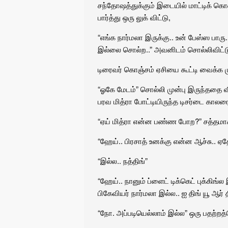
சந்தோஷத்துக்கும் இடையில் மாட்டிக் க
பார்த்து ஒரு லுக் விட்டு,
“எங்க நார்மலா இருக்கு.. உன் பேஸ்ஸ பாரு
இல்லை சொல்ற..” அவனிடம் சொல்லிவிட்டு
டிரைவர் கொஞ்சம் ஏசியை கூட்டி வைக்க ம
“ஓகே மேடம்” சொல்லி முன்பு இருந்ததை வ
பரவ மித்ரா போட்டியிருந்த டிசர்டை காலர
“ஏய் மித்ரா என்ன பண்ண போற?” சத்தமாக
“ஹேய்.. பிரசாத் உனக்கு என்ன ஆச்சு.. ஏத
“இல்ல.. நத்திங்”
“ஹேய்.. நானும் ப்ளைட் டிக்கெட் புக்கிங்
பிகேவியர் நார்மலா இல்ல.. ஐ திங் யூ ஆர் த
“நோ. அப்படியெல்லாம் இல்ல” ஒரு பதற்ற