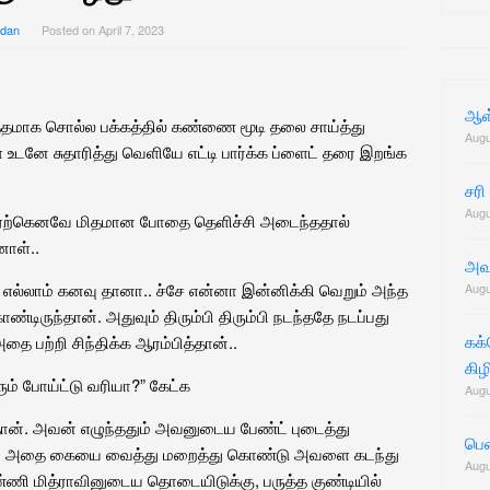
for:
dan
Posted on
April 7, 2023
ஆள்
த்தமாக சொல்ல பக்கத்தில் கண்ணை மூடி தலை சாய்த்து
Augu
ள் உடனே சுதாரித்து வெளியே எட்டி பார்க்க ப்ளைட் தரை இறங்க
சரி
Augu
லி ஏற்கெனவே மிதமான போதை தெளிச்சி அடைந்ததால்
னாள்..
அவ
 எல்லாம் கனவு தானா.. ச்சே என்னா இன்னிக்கி வெறும் அந்த
Augu
டிருந்தான். அதுவும் திரும்பி திரும்பி நடந்ததே நடப்பது
கக
 பற்றி சிந்திக்க ஆரம்பித்தான்..
கிழ
் ரூம் போய்ட்டு வரியா?” கேட்க
Augu
்தான். அவன் எழுந்ததும் அவனுடைய பேண்ட் புடைத்து
பெண
ெரிய அதை கையை வைத்து மறைத்து கொண்டு அவளை கடந்து
Augu
ணி மித்ராவினுடைய தொடையிடுக்கு, பருத்த குண்டியில்