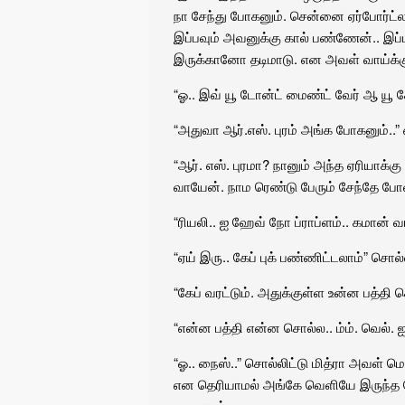
நா சேந்து போகனும். சென்னை ஏர்போர்ட்ல 
இப்பவும் அவனுக்கு கால் பண்ணேன்.. இப்பவ
இருக்கானோ தடிமாடு. என அவள் வாய்க்கு
“ஓ.. இவ் யூ டோன்ட் மைண்ட் வேர் ஆ யூ 
“அதுவா ஆர்.எஸ். புரம் அங்க போகனும்..” 
“ஆர். எஸ். புரமா? நானும் அந்த ஏரியாக்
வாயேன். நாம ரெண்டு பேரும் சேந்தே போல
“ரியலி.. ஐ ஹேவ் நோ ப்ராப்ளம்.. கமான் வ
“ஏய் இரு.. கேப் புக் பண்ணிட்டலாம்” சொல்ல
“கேப் வரட்டும். அதுக்குள்ள உன்ன பத்தி
“என்ன பத்தி என்ன சொல்ல.. ம்ம். வெல். ஐயம
“ஓ.. நைஸ்..” சொல்லிட்டு மித்ரா அவள்
என தெரியாமல் அங்கே வெளியே இருந்த ச