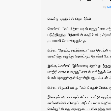
By
Ma
சென்ற பகுதியின் தொடர்ச்சி…
வெங்கட், “ஏய் மித்ரா வர போகுது” என ச
படுத்திருந்த மித்ராவின் காதில் விழ அவ
தயாராகி கொண்டிருந்தது.
மித்ரா “ஹேய்.. தாங்க்ஸ்டா” என சொல்
சுதாரித்து எழுந்து ரெஸ்ட்ரூம் நோக்கி போ
இங்கு வெங்கட் “இவ்வளவு நேரம் நடந்தது
மாதிரி கனவா வருது” என யோசித்துக் கொண்
போல் அவனுக்குள் தோன்றியது.. அவன் அதை
மித்ரா திரும்பி வந்து “ஏய் நீ எதும் ரெஸ்ட
இவனும் சரி என தன் சீட்டை விட்டு எழுந
சுண்ணியின் விறைப்பு அப்பட்டமாக த
செல்லும் போது அவனுடைய விறைத்த சுண்