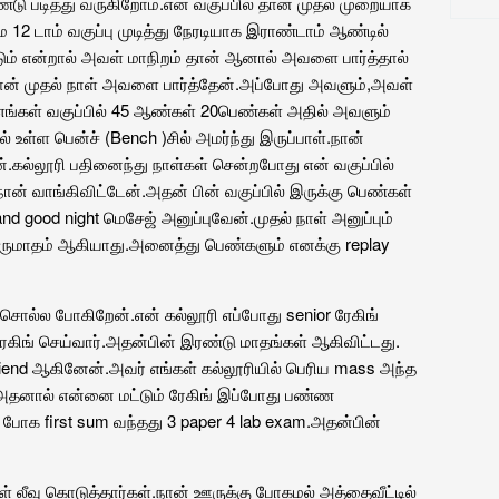
ு படித்து வருகிறோம்.என் வகுப்பில் தான் முதல் முறையாக
12 டாம் வகுப்பு முடித்து நேரடியாக இராண்டாம் ஆண்டில்
ம் என்றால் அவள் மாநிறம் தான் ஆனால் அவளை பார்த்தால்
ான் முதல் நாள் அவளை பார்த்தேன்.அப்போது அவளும்,அவள்
்.எங்கள் வகுப்பில் 45 ஆண்கள் 20பெண்கள் அதில் அவளும்
உள்ள பென்ச் (Bench )சில் அமர்ந்து இருப்பாள்.நான்
ன்.கல்லூரி பதினைந்து நாள்கள் சென்றபோது என் வகுப்பில்
ன் வாங்கிவிட்டேன்.அதன் பின் வகுப்பில் இருக்கு பெண்கள்
d good night மெசேஜ் அனுப்புவேன்.முதல் நாள் அனுப்பும்
ஒருமாதம் ஆகியாது.அனைத்து பெண்களும் எனக்கு replay
சொல்ல போகிறேன்.என் கல்லூரி எப்போது senior ரேகிங்
கிங் செய்வார்.அதன்பின் இரண்டு மாதங்கள் ஆகிவிட்டது.
iend ஆகினேன்.அவர் எங்கள் கல்லூரியில் பெரிய mass அந்த
அதனால் என்னை மட்டும் ரேகிங் இப்போது பண்ண
ு போக first sum வந்தது 3 paper 4 lab exam.அதன்பின்
கள் லீவு கொடுத்தார்கள்.நான் ஊருக்கு போகமல் அத்தைவீட்டில்