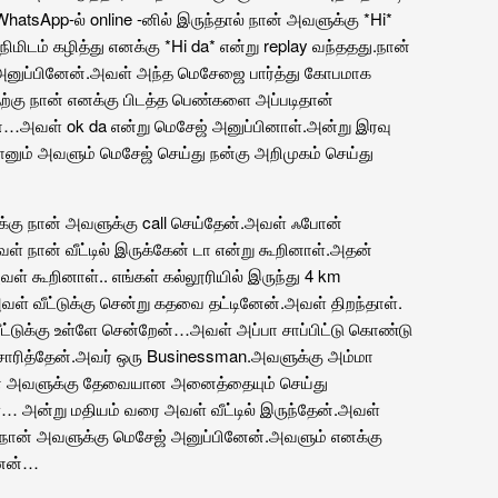
WhatsApp-ல் online -னில் இருந்தால் நான் அவளுக்கு *Hi*
ிமிடம் கழித்து எனக்கு *Hi da* என்று replay வந்ததது.நான்
் அனுப்பினேன்.அவள் அந்த மெசேஜை பார்த்து கோபமாக
தற்கு நான் எனக்கு பிடத்த பெண்களை அப்படிதான்
ன்…அவள் ok da என்று மெசேஜ் அனுப்பினாள்.அன்று இரவு
னும் அவளும் மெசேஜ் செய்து நன்கு அறிமுகம் செய்து
க்கு நான் அவளுக்கு call செய்தேன்.அவள் ஃபோன்
வள் நான் வீட்டில் இருக்கேன் டா என்று கூறினாள்.அதன்
ள் கூறினாள்‌.. எங்கள் கல்லூரியில் இருந்து 4 km
ள் வீட்டுக்கு சென்று கதவை தட்டினேன்.அவள் திறந்தாள்.
்டுக்கு உள்ளே சென்றேன்…அவள் அப்பா சாப்பிட்டு கொண்டு
சாரித்தேன்.அவர் ஒரு Businessman.அவளுக்கு அம்மா
் அவளுக்கு தேவையான அனைத்தையும் செய்து
ள்… அன்று மதியம் வரை அவள் வீட்டில் இருந்தேன்.அவள்
ு நான் அவளுக்கு மெசேஜ் அனுப்பினேன்.அவளும் எனக்கு
னேன்…