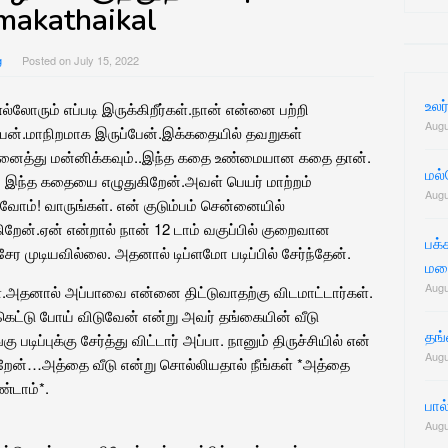
for:
makathaikal
g
Posted on
July 15, 2022
உலர
்லோரும் எப்படி இருக்கிறீர்கள்.நான் என்னை பற்றி
Augu
பேன்.மாநிறமாக இருப்பேன்.இக்கதையில் தவறுகள்
நினைத்து மன்னிக்கவும்..இந்த கதை உண்மையான கதை தான்.
மல
் இந்த கதையை எழுதுகிறேன்.அவள் பெயர் மாற்றம்
Augu
ோவோம்! வாருங்கள். என் குடும்பம் சென்னையில்
க்கிறேன்.ஏன் என்றால் நான் 12 டாம் வகுப்பில் குறைவான
பக்
 சேர முடியவில்லை. அதனால் டிப்ளமோ படிப்பில் சேர்ந்தேன்.
மன
Augu
ள்.அதனால் அப்பாவை என்னை திட்டுவாதற்கு விடமாட்டார்கள்.
் கெட்டு போய் விடுவேன் என்று அவர் தங்கையின் வீடு
தங்
டிப்புக்கு சேர்த்து விட்டார் அப்பா. நானும் திருச்சியில் என்
Augu
கிறேன்…அத்தை வீடு என்று சொல்லியதால் நீங்கள் *அத்தை
்டாம்*.
பால
Augu