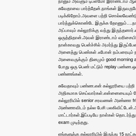
நானும் அவளும் டிப்ளமோ இராண்டாம் ஆண்ட
சுவேதாவை பார்த்தேன்.நாங்கள் இருவருமே 
படிக்கிறோம்.அவளை பற்றி சொல்லவேண்டு
பார்த்துக்கொண்டே இருக்க தோணும்….ந
அப்பாவும் கல்லூரிக்கு வந்து இருந்தனார
ஒருத்திதான்.அவள் இராண்டாம் வரிசையில் 
நான்காவது பென்ச்சில் அமர்ந்து இருப்பே
அனைத்து பெண்கள் ஃபோன் நம்பரையும் நா
அனைவருக்கும் தினமும் good morning an
போது ஒரு பெண் மட்டும் replay பண்ண.
பண்ணங்கள்.
சுவேதாவும் பண்ண.என் கல்லூரியை பற்றி 
அதிகமாக செய்வார்கள்.என்னையையும் ரே
கல்லூரியில் senior சரவணன் அண்ணா fr
அண்ணாவிடம் நல்ல பேசி பலகிவிட்டேன்.
மாட்டார்கள்.இப்படியே நாள்கள் தொடர்ந்த
exam முடிந்தது.
எங்களுக்கு கல்லூரியில் இருந்து 15 நாட்