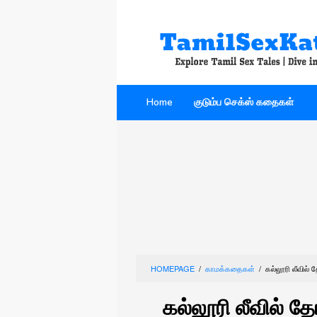
Skip
to
content
Home
குடும்ப செக்ஸ் கதைகள்
HOMEPAGE
/
காமக்கதைகள்
/
கல்லூரி லீவில
கல்லூரி லீவில் த