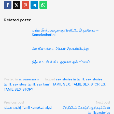
Related posts:
நாங்க இன்பமழைல குளிச்சிட்டே இருக்கோம் –
Kamakathaikal
மீண்டும் எங்கள் ஆட்டம் தொடங்கியத்து
நித்யா உடன் போட்ட தரமான ஓல் சம்பவம்
Posted in
காமக்கதைகள்
Tagged
sex stories in tamil
,
sex stories
tamil
,
sex story tamil
,
sex tamil
,
TAMIL SEX
,
TAMIL SEX STORIES
,
TAMIL SEX STORY
Post
Previous post
Next post
நவ்யா நாயர்| Tamil kamakathaigal
சித்தியிடம் கொஞ்சி சூத்தடித்தேன்
navigation
tamilsexstories