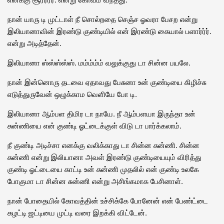
நான் யாரு டி முட்டாள் நீ சொல்றதை செஞ்ச ஓவரா பேசற என்று
இலியானாவின் இரண்டு குண்டியில் என் இரண்டு கையால் பளார்ர்ர்.
என்று அடித்தேன்.
இலியானா ஸ்ஸ்ஸ்ஸ்ஸ். மம்ம்ம்ம் வலுக்குது டா சின்ன பயலே.
நான் இன்னொரு தடவை ஏதாவது பேசுனா உன் குண்டியை கிழிச்சு
எடுத்துருவேன் ஒழுக்காம வெளியே போ டி.
இலியானா ஆம்பள திமிர டா நாயே. நீ ஆம்பளயா இருந்தா உன்
சுன்ணியை என் குண்டி ஓட்டைக்குள் விடு டா பார்க்கலாம்.
நீ குண்டி அடிச்சா எனக்கு வலிக்காது டா சின்ன சுன்ணி. சின்ன
சுன்ணி என்று இலியானா அவள் இரண்டு குண்டியையும் விரித்து
குண்டி ஓட்டையை காட்டி உன் சுன்ணி முதலில் என் குண்டி உலகே
போகுமா டா சின்ன சுன்ணி என்று அசிங்கமாக பேசினாள்.
நான் போதையில் கோவத்தின் உச்சிக்கே போனேன் என் பேண்ட்டை
கழட்டி ஜட்டியை முட்டி வரை இறக்கி விட்டேன்.