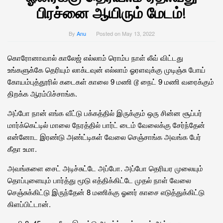
பிரச்னை ஆயிரும் மேடம்!
By
Anu
Posted on
May 13, 2022
கொரோனாவால் காலேஜ் எல்லாம் ரொம்ப நாள் லீவ் விட்டது
உங்களுக்கே தெரியும் லாக்டவுன் எல்லாம் ஓரளவுக்கு முடிஞ்சு போய்
கோயம்புத்தூரில் கடைகள் காலை 9 மணி டூ நைட் 9 மணி வரைக்கும்
திறக்க ஆரம்பிச்சாங்க.
அப்போ நான் எங்க வீட்டு பக்கத்தில் இருக்கும் ஒரு சின்ன சூப்பர்
மார்க்கெட்டில் மாலை நேரத்தில் பார்ட் டைம் வேலைக்கு சேர்ந்தேன்
என்னோட இரண்டு அண்ட்டிகள் வேலை செஞ்சாங்க அவங்க பேர்
கீதா உமா.
அவங்களை சைட் அடிச்சுட்டே அப்போ. அப்போ தெரியர முலையும்
தொப்புளையும் பார்த்து மூடு எத்திக்கிட்டே முதல் நாள் வேலை
செஞ்சுக்கிட்டு இருந்தேன் 8 மணிக்கு ஓனர் காசை எடுத்துக்கிட்டு
கிளப்பிட்டான்.