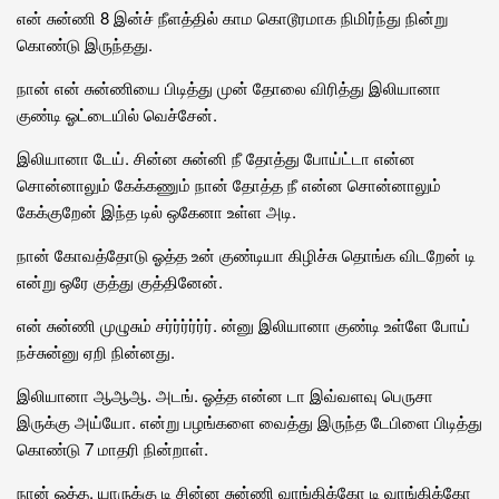
என் சுன்ணி 8 இன்ச் நீளத்தில் காம கொடூரமாக நிமிர்ந்து நின்று
கொண்டு இருந்தது.
நான் என் சுன்ணியை பிடித்து முன் தோலை விரித்து இலியானா
குண்டி ஓட்டையில் வெச்சேன்.
இலியானா டேய். சின்ன சுன்னி நீ தோத்து போய்ட்டா என்ன
சொன்னாலும் கேக்கணும் நான் தோத்த நீ என்ன சொன்னாலும்
கேக்குறேன் இந்த டில் ஒகேனா உள்ள அடி.
நான் கோவத்தோடு ஓத்த உன் குண்டியா கிழிச்சு தொங்க விடறேன் டி
என்று ஒரே குத்து குத்தினேன்.
என் சுன்ணி முழுசும் சர்ர்ர்ர்ர்ர். ன்னு இலியானா குண்டி உள்ளே போய்
நச்சுன்னு ஏறி நின்னது.
இலியானா ஆஆஆ. அடங். ஓத்த என்ன டா இவ்வளவு பெருசா
இருக்கு அய்யோ. என்று பழங்களை வைத்து இருந்த டேபிளை பிடித்து
கொண்டு 7 மாதரி நின்றாள்.
நான் ஓத்த. யாருக்கு டி சின்ன சுன்ணி வாங்கிக்கோ டி வாங்கிக்கோ