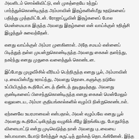
அவளிடம் சொல்லிவிட்டு, என் முகத்தையே உற்றுப்
பார்த்துக்கொண்டிருந்த அம்மாவின் இதழ்களின்மீது உதடுகளைப்
பதித்து முத்தமிட்டேன். ரோஜாப்பூவின் இதழ்களைப் போல
மென்மையாக இருந்த அவளது இதழ்களை என் வாய்க்குள் உறிஞ்சி
இழுத்துச் சுவைத்தேன்.
எனது வாய்க்குள் அம்மா முனகினாள். அதே சமயம் என்னைப்
பிடித்துத் தள்ள முயன்றுகொண்டிருந்த அவளது கைகள் தளர்ந்து,
நகர்ந்து எனது முதுகை வளைத்துக் கொண்டன.
இப்போது முழுவீச்சில் வீரியம் பெற்றிருந்த எனது பூல், அம்மாவின்
புடவையின்மீது உராய்ந்து, அவளது தொடைகளுக்கு நடுவே
உப்பியிருந்த கூதிமேட்டைத் தீண்டத் துடிதுடித்தது. அவளது
குண்டிகளைப் பிசைந்துகொண்டிருந்த எனது கைகள் மென்மேலும்
வலுவடைய, அம்மா குதியங்கால்களில் எழும்பி நின்றுகொண்டாள்.
ஏற்கனவே உயரமானவள் என்பதால், அவள் எழும்பவே எனது பூல்
அவளது கூதிமேட்டிலிருந்து வழுகிக் கீழே இறங்கியது. போதுமிந்த
விளையாட்டு என்று முடிவெடுத்த நான் அவளது புடவையை
உள்பாவாடையோடு சேர்த்துச் சுருட்டித் தூக்கத் தொடங்கினேன். இந்த