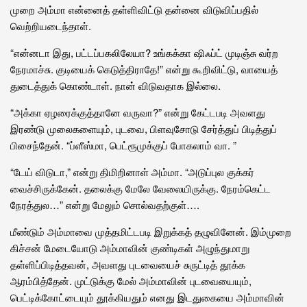
முறை அம்மா என்னைத் தள்ளிவிட்டு தன்னை விடுவிப்பதில்
வெற்றியடைந்தாள்.
“என்னடா இது, பட்டப்பகலிலேயா? உங்கக்கா ஷிஃப்ட் முடிஞ்சு வர்ற
நேரமாச்சு. குடியைக் கெடுத்திராதே!” என்று கூறிவிட்டு, வாயைத்
துடைத்துக் கொண்டாள். நான் விடுவதாக இல்லை.
“அக்கா ஏழரைக்குத்தானே வருவா?” என்று கேட்டபடி அவளது
இரண்டு முலைகளையும், புடவை, பிளவுசோடு சேர்த்துப் பிடித்துப்
பிசைந்தேன். “ப்ளீஸ்மா, பெட்ரூமுக்குப் போகலாம் வா. ”
“டேய் விடுடா,” என்று திமிறினாள் அம்மா. “அடுப்புல குக்கர்
வைச்சிருக்கேன். தலைக்கு மேலே வேலையிருக்கு. நேரம்கெட்ட
நேரத்துல…” என்று மேலும் சொல்வதற்குள்….
மீண்டும் அம்மாவை முத்தமிட்டபடி இறுக்கத் தழுவினேன். இம்முறை
கிச்சன் மேடையோடு அம்மாவின் குண்டிகள் அழுந்துமாறு
தள்ளிப்பிடித்தவன், அவளது புடவையைச் சுருட்டித் தூக்க
ஆரம்பித்தேன். முட்டுக்கு மேல் அம்மாவின் புடவையையும்,
பெட்டிக்கோட்டையும் தூக்கியதும் எனது இடதுகையை அம்மாவின்