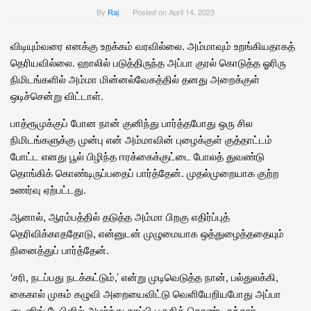
By
Raj
Posted on
April 14, 2023
விடியும்வரை எனக்கு உறக்கம் வரவில்லை. அம்மாவும் உறங்கியதாகத்
தெரியவில்லை. ஹாலில் படுத்திருந்த அப்பா குரல் கொடுத்த ஓரிரு
நிமிடங்களில் அம்மா மின்னல்வேகத்தில் தனது அறைக்குள்
ஒடிச்சென்று விட்டாள்.
பாத்ரூமுக்குப் போன நான் குனிந்து பார்த்தபோது ஒரு சில
நிமிடங்களுக்கு முன்பு என் அம்மாவின் புழைக்குள் குத்தாட்டம்
போட்ட எனது பூல் பிழிந்த ஈரக்கைக்குட்டை போலத் துவண்டு
தொங்கிக் கொண்டிருப்பதைப் பார்த்தேன். முதல்முறையாக குற்ற
உணர்வு ஏற்பட்டது.
ஆனால், ஆரம்பத்தில் தடுத்த அம்மா பிறகு எதிர்ப்புத்
தெரிவிக்காததோடு, என்னுடன் முழுமையாக ஒத்துழைத்ததையும்
நினைத்துப் பார்த்தேன்.
‘சரி, நடப்பது நடக்கட்டும்,’ என்று முடிவெடுத்த நான், பல்துலக்கி,
கைகால் முகம் கழுவி அறையைவிட்டு வெளியேறியபோது அப்பா
டைனிங் டேபிளில் அமர்ந்து காப்பி பருகிக் கொண்டிருந்தார்.