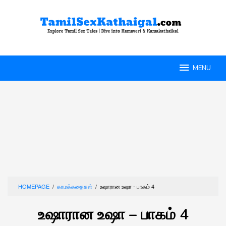
Skip
to
content
MENU
HOMEPAGE
/
காமக்கதைகள்
/
உஷாரான உஷா - பாகம் 4
உஷாரான உஷா – பாகம் 4