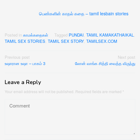
பெண்களின் காதல் கதை – tamil lesbain stories
Posted in
காமக்கதைகள்
Tagged
PUNDAI
,
TAMIL KAMAKATHAIKAL
,
TAMIL SEX STORIES
,
TAMIL SEX STORY
,
TAMILSEX.COM
Post
Previous post
Next post
உஷாரான உஷா – பாகம் 3
லோன் வாங்க‌ சித்தி வைத்த விருந்து
navigation
Leave a Reply
Your email address will not be published.
Required fields are marked
*