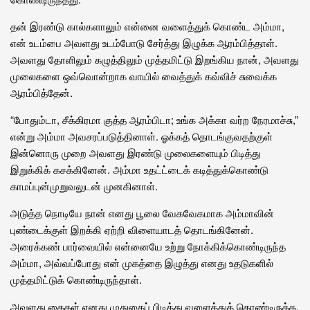
தன் இரண்டு கால்களாலும் என்னை வளைத்துக் கொண்ட அம்மா,
என் உடம்பை அவளது உடம்போடு சேர்த்து இழுக்க ஆரம்பித்தாள்.
அவளது தோளிலும் கழுத்திலும் முத்தமிட்டு இறங்கிய நான், அவளது
முலைகளை ஒவ்வொன்றாக வாயில் வைத்துக் கவ்விச் சுவைக்க
ஆரம்பித்தேன்.
“போதும்டா, சீக்கிரமா குத்த ஆரம்பிடா; உங்க அக்கா வர்ற நேரமாச்சு,”
என்று அம்மா அவசரப்படுத்தினாள். ஓக்கத் தொடங்குவதற்குள்
இன்னொரு முறை அவளது இரண்டு முலைகளையும் பிடித்து
இறுக்கிக் கசக்கினேன். அம்மா உதட்ட்டைக் கடித்துக்கொண்டு
காமப்புன்முறுவலுடன் முனகினாள்.
அடுத்த நொடியே நான் எனது பூலை வேகவேகமாக அம்மாவின்
புண்டைக்குள் இறக்கி ஏற்றி விளையாடத் தொடங்கினேன்.
அரைக்கண் பார்வையில் என்னையே உற்று நோக்கிக்கொண்டிருந்த
அம்மா, அவ்வப்போது என் முகத்தை இழுத்து எனது உதடுகளில்
முத்தமிட்டுக் கொண்டிருந்தாள்.
அவளது கைகள் எனது முதுகைப் பிடித்து வளைத்துக் கொண்டிருக்க,