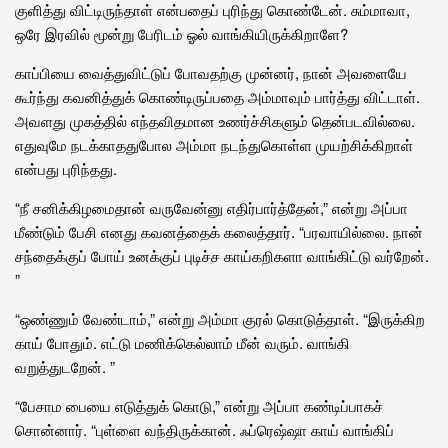
குளித்து விட்டிருந்தாள் என்பதைப் புரிந்து கொண்டேன். சும்மாவா,
ஒரே இரவில் மூன்று பேரிடம் ஓல் வாங்கியிருக்கிறாளே?
காப்பியை வைத்துவிட்டுப் போவதற்கு முன்னர், நான் அவளையே
கூர்ந்து கவனித்துக் கொண்டிருப்பதை அம்மாவும் பார்த்து விட்டாள்.
அவளது முகத்தில் எந்தவிதமான உணர்ச்சிகளும் தென்படவில்லை.
எதுவுமே நடக்காததுபோல அம்மா நடந்துகொள்ள முயற்சிக்கிறாள்
என்பது புரிந்தது.
“நீ சனிக்கிழமைதான் வருவேன்னு எதிர்பார்த்தேன்,” என்று அப்பா
மீண்டும் பேசி எனது கவனத்தைக் கலைத்தார். “பரவாயில்லை. நான்
சந்தைக்குப் போய் உனக்குப் புடிச்ச காய்கறிகளா வாங்கிட்டு வர்றேன்.
”
“ஒண்ணும் வேண்டாம்,” என்று அம்மா குரல் கொடுத்தாள். “இருக்கிற
காய் போதும். எட்டு மணிக்கெல்லாம் மீன் வரும். வாங்கி
வறுத்துடறேன். ”
“பேசாம பையை எடுத்துக் கொடு,” என்று அப்பா கண்டிப்பாகச்
சொன்னார். “புள்ளை வந்திருக்கான். ஃப்ரெஷ்ஷா காய் வாங்கிப்