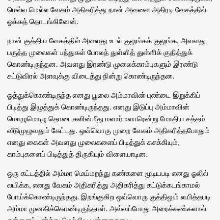
மெல்ல மெல்ல வேகம் அதிகரித்து நான் அவளை அதிரடி வேகத்தில்
ஓக்கத் தொடங்கினேன்.
நான் குத்திய வேகத்தில் அவளது உடல் குலுங்கக் குலுங்க, அவளது
பருத்த முலைகள் பந்துகள் போலத் துள்ளித் துள்ளிக் குதித்துக்
கொண்டிருந்தன. அவளது இரண்டு முலைக்காம்புகளும் இரண்டு
சுட்டுவிரல் அளவுக்கு விடைத்து நின்று கொண்டிருந்தன.
ஓத்துக்கொண்டிருந்த எனது பூலை அம்மாவின் புண்டை இறுக்கிப்
பிடித்து இழுத்துக் கொண்டிருந்தது. எனது இடுப்பு அம்மாவின்
மொழுமொழு தொடைகளின்மீது மளார்மளாரென்று மோதிய சத்தம்
வீடுமுழுவதும் கேட்டது. ஒவ்வொரு முறை வேகம் அதிகரித்தபோதும்
எனது கைகள் அவளது முலைகளைப் பிடித்துக் கசக்கியும்,
காம்புகளைப் பிடித்துத் திருகியும் விளையாடின.
ஒரு கட்டத்தில் அம்மா மெய்மறந்து கண்களை மூடியபடி எனது ஓலில்
லயிக்க, எனது வேகம் அதிகரித்து அதிகரித்து கட்டுக்கடங்காமல்
போய்க்கொண்டிருந்தது. இறங்குகிற ஒவ்வொரு குத்திலும் லயித்தபடி
அம்மா முனகிக்கொண்டிருந்தாள். அவ்வப்போது அரைக்கண்களால்
என்னைப் பார்த்து மெல்லிய புன்னகையை