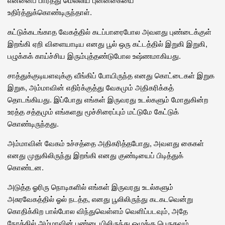
உதிர்த்துக்கொண்டிருந்தாள்.
கட்டுக்கடங்காத வேகத்தில் கடப்பாரைபோல அவளது புண்டைக்குள்
இறங்கி ஏறி விளையாடிய எனது பூல் ஒரு கட்டத்தில் இறுகி இறுகி,
பழுக்கக் காய்ச்சிய இரும்புத்தண்டுபோல உஷ்ணமாகியது.
சாத்துக்குடியளவுக்கு வீங்கிப் போயிருந்த எனது கொட்டைகள் இறுக
இறுக, அம்மாவின் எதிர்க்குத்து வேகமும் அதிகரிக்கத்
தொடங்கியது. இப்போது எங்கள் இருவரது உடல்களும் மோதுகின்ற
உரத்த சத்தமும் எங்களது மூச்சிரைப்பும் மட்டுமே கேட்டுக்
கொண்டிருந்தது.
அம்மாவின் வேகம் உச்சத்தை அதிகரித்தபோது, அவளது கைகள்
எனது முதுகிலிருந்து இறங்கி எனது குண்டியைப் பிடித்துக்
கொண்டன.
அடுத்த ஓரிரு நொடிகளில் எங்கள் இருவரது உடல்களும்
அசுரவேகத்தில் ஓல் நடத்த, எனது பூலிலிருந்து கடகடவென்று
கொதிக்கிற பால்போல விந்துவெள்ளம் வெளிப்படவும், அதே
நேரத்தில் அம்மாவின் புண்டையிலிருந்து ஒழுக்கு பெருகவும்,