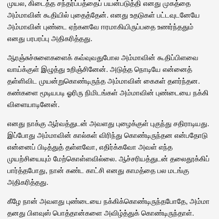
முயல, கிடைத்த சந்தர்ப்பத்தைப் பயன்படுத்தி எனது முகத்தை
அம்மாவின் கூதியில் புதைத்தேன். எனது உதடுகள் பட்டவுடனேயே
அம்மாவின் புண்டை ஏற்கனவே ஈரமாகியிருப்பதை உணர்ந்ததும்
எனது பரபரப்பு அதிகரித்தது.
ஆரஞ்சுச்சுளைகளைக் கவ்வுவதுபோல அம்மாவின் கூதிப்பிளவை
வாய்க்குள் இழுத்து உறிஞ்சினேன். அடுத்த நொடியே என்னைத்
தள்ளிவிட முயன்றுகொண்டிருந்த அம்மாவின் கைகள் தளர்ந்தன.
கண்களை மூடியபடி ஓரிரு நிமிடங்கள் அம்மாவின் புண்டையை நக்கி
விளையாடினேன்.
எனது நாக்கு ஆர்வத்துடன் அவளது புழைக்குள் புகுந்து சதிராடியது.
இப்போது அம்மாவின் கால்கள் விரிந்து கொண்டிருந்தன என்பதோடு
என்னைப் பிடித்துத் தள்ளவோ, எதிர்க்கவோ அவள் எந்த
முயற்சியையும் மேற்கொள்ளவில்லை. ஆச்சரியத்துடன் தலைதூக்கிப்
பார்த்தபோது, நான் கண்ட காட்சி எனது காமத்தை பல மடங்கு
அதிகரித்தது.
கீழே நான் அவளது புண்டையை நக்கிக்கொண்டிருந்தபோதே, அம்மா
தனது பிளவுஸ் பொத்தான்களை அவிழ்த்துக் கொண்டிருந்தாள்.