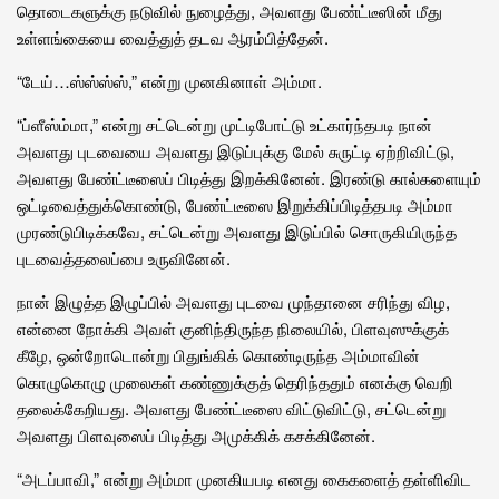
தொடைகளுக்கு நடுவில் நுழைத்து, அவளது பேண்ட்டீஸின் மீது
உள்ளங்கையை வைத்துத் தடவ ஆரம்பித்தேன்.
“டேய்…ஸ்ஸ்ஸ்ஸ்,” என்று முனகினாள் அம்மா.
“ப்ளீஸ்ம்மா,” என்று சட்டென்று முட்டிபோட்டு உட்கார்ந்தபடி நான்
அவளது புடவையை அவளது இடுப்புக்கு மேல் சுருட்டி ஏற்றிவிட்டு,
அவளது பேண்ட்டீஸைப் பிடித்து இறக்கினேன். இரண்டு கால்களையும்
ஒட்டிவைத்துக்கொண்டு, பேண்ட்டீஸை இறுக்கிப்பிடித்தபடி அம்மா
முரண்டுபிடிக்கவே, சட்டென்று அவளது இடுப்பில் சொருகியிருந்த
புடவைத்தலைப்பை உருவினேன்.
நான் இழுத்த இழுப்பில் அவளது புடவை முந்தானை சரிந்து விழ,
என்னை நோக்கி அவள் குனிந்திருந்த நிலையில், பிளவுஸுக்குக்
கீழே, ஒன்றோடொன்று பிதுங்கிக் கொண்டிருந்த அம்மாவின்
கொழுகொழு முலைகள் கண்ணுக்குத் தெரிந்ததும் எனக்கு வெறி
தலைக்கேறியது. அவளது பேண்ட்டீஸை விட்டுவிட்டு, சட்டென்று
அவளது பிளவுஸைப் பிடித்து அமுக்கிக் கசக்கினேன்.
“அடப்பாவி,” என்று அம்மா முனகியபடி எனது கைகளைத் தள்ளிவிட