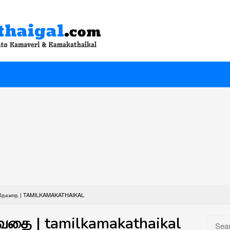
ம தேவதை | TAMILKAMAKATHAIKAL
ேவதை | tamilkamakathaikal
Searc