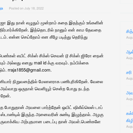
for:
ja
Posted on
July 18, 2022
ா இது நான் எழுதும் மூன்றாம் கதை இதற்கும் உங்களின்
எதிர்பார்க்கிறேன். இத்தொடரில் நானும் என் காம தேவதை
சித
்டம். என்ன செய்தோம் என கீழே படித்து தெரிந்து
Augu
ஆள்
ெண்கள் எயிட் சிக்ஸ் சிக்ஸ் செவன் டூ சிக்ஸ் ஜிரோ நைன்
Augu
ும் அல்லது எனது mail id க்கு வரவும். நம்பிக்கை
டும். rraja1855@gmail.com.
சரி
Augu
தனியார் நிறுவனத்தில் மேலாளராக பணிபுரிகிறேன். வேலை
 அவ்வாறு ஒருநாள் வெளியூர் சென்ற போது நடந்த
அவ
ிறேன்.
Augu
ுந்த போதுதான் அவளை பார்த்தேன் ஒயிட் ஷிலீவ்லெஸ் டாப்
கக
் ஸ்டாண்டில் இருந்த அனைவரின் சுண்டி இழுத்தால். அழகு
கிழ
உருவாக்கிய அற்புதமான படைப்பு தான் அவள்.பெண்களே
Augu