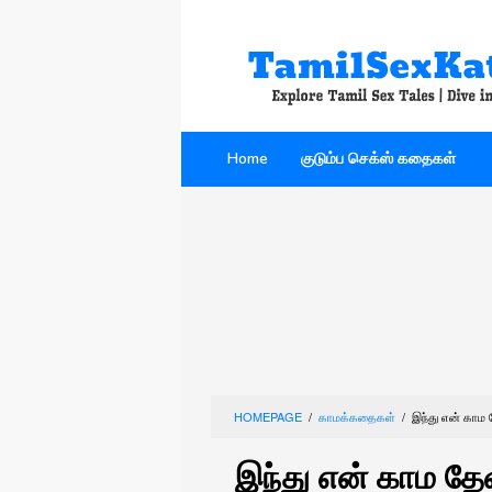
Skip
to
content
Home
குடும்ப செக்ஸ் கதைகள்
HOMEPAGE
/
காமக்கதைகள்
/
இந்து என் கா
இந்து என் காம த