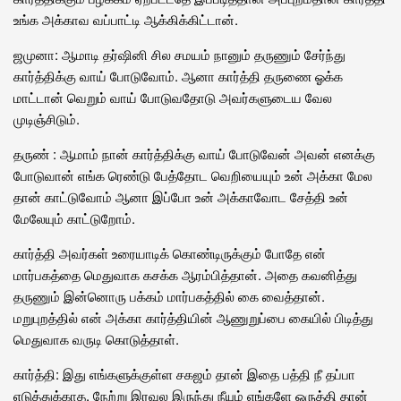
உங்க அக்காவ வப்பாட்டி ஆக்கிக்கிட்டான்.
ஜமுனா: ஆமாடி தர்ஷினி சில சமயம் நானும் தருணும் சேர்ந்து
கார்த்திக்கு வாய் போடுவோம். ஆனா கார்த்தி தருணை ஓக்க
மாட்டான் வெறும் வாய் போடுவதோடு அவர்களுடைய வேல
முடிஞ்சிடும்.
தருண் : ஆமாம் நான் கார்த்திக்கு வாய் போடுவேன் அவன் எனக்கு
போடுவான் எங்க ரெண்டு பேத்தோட வெறியையும் உன் அக்கா மேல
தான் காட்டுவோம் ஆனா இப்போ உன் அக்காவோட சேத்தி உன்
மேலேயும் காட்டுறோம்.
கார்த்தி அவர்கள் உரையாடிக் கொண்டிருக்கும் போதே என்
மார்பகத்தை மெதுவாக கசக்க ஆரம்பித்தான். அதை கவனித்து
தருணும் இன்னொரு பக்கம் மார்பகத்தில் கை வைத்தான்.
மறுபுறத்தில் என் அக்கா கார்த்தியின் ஆணுறுப்பை கையில் பிடித்து
மெதுவாக வருடி கொடுத்தாள்.
கார்த்தி: இது எங்களுக்குள்ள சகஜம் தான் இதை பத்தி நீ தப்பா
எடுத்துக்காத. நேற்று இரவுல இருந்து நீயும் எங்களே ஒருத்தி தான்