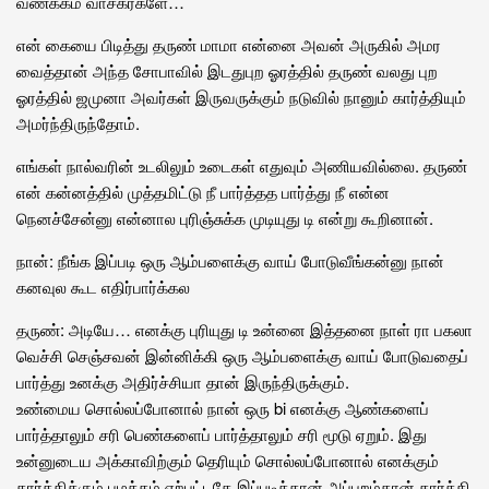
வணக்கம் வாசகர்களே…
என் கையை பிடித்து தருண் மாமா என்னை அவன் அருகில் அமர
வைத்தான் அந்த சோபாவில் இடதுபுற ஓரத்தில் தருண் வலது புற
ஓரத்தில் ஜமுனா அவர்கள் இருவருக்கும் நடுவில் நானும் கார்த்தியும்
அமர்ந்திருந்தோம்.
எங்கள் நால்வரின் உடலிலும் உடைகள் எதுவும் அணியவில்லை. தருண்
என் கன்னத்தில் முத்தமிட்டு நீ பார்த்தத பார்த்து நீ என்ன
நெனச்சேன்னு என்னால புரிஞ்சுக்க முடியுது டி என்று கூறினான்.
நான்: நீங்க இப்படி ஒரு ஆம்பளைக்கு வாய் போடுவீங்கன்னு நான்
கனவுல கூட எதிர்பார்க்கல
தருண்: அடியே… எனக்கு புரியுது டி உன்னை இத்தனை நாள் ரா பகலா
வெச்சி செஞ்சவன் இன்னிக்கி ஒரு ஆம்பளைக்கு வாய் போடுவதைப்
பார்த்து உனக்கு அதிர்ச்சியா தான் இருந்திருக்கும்.
உண்மைய சொல்லப்போனால் நான் ஒரு bi எனக்கு ஆண்களைப்
பார்த்தாலும் சரி பெண்களைப் பார்த்தாலும் சரி மூடு ஏறும். இது
உன்னுடைய அக்காவிற்கும் தெரியும் சொல்லப்போனால் எனக்கும்
கார்த்திக்கும் பழக்கம் ஏற்பட்டதே இப்படித்தான் அப்புறம்தான் கார்த்தி