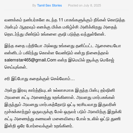
By
Tamil Sex Stories
Posted on
July 8, 2025
வணக்கம் நண்பர்களே கடந்த 11 பாகங்களுக்கும் நீங்கள் கொடுத்த
அன்பும் ஆதரவும் எனக்கு மிக்க மகிழ்ச்சி அளிக்கிறது அதைத்
தொடர்ந்து மீண்டும் உங்களை குஷி படுத்த வந்துள்ளேன்.
இந்த கதை பற்றியோ அல்லது உங்களது தனிப்பட்ட ஆசையையோ
என்னிடம் பகிர்ந்து கொள்ள வேண்டும் என்று நினைத்தால்
salemstar465@gmail.Com என்ற இமெயில் ஐடிக்கு மெசேஜ்
செய்யுங்கள்.
சரி இப்போது கதைக்குள் செல்வோம்…
அன்று இரவு கார்த்தியுடன் உல்லாசமாக இருந்த பின்பு தர்ஷினி
அவனை கட்டி அணைத்து உறங்கினாள். அவளது மார்பகங்கள்
இருந்தும் அவனது மார்பகத்தோடு ஒட்டி உரசியவாறு இருவரின்
மூச்சுக்காற்றும் ஒருவருக்கு மேல் ஒருவர் படும் அளவிற்கு இறுக்கி
கட்டி அணைத்து கணவன் மனைவியை போல் உடலில் ஒட்டு துணி
இன்றி ஒரே போர்வைக்குள் உறங்கினர்.