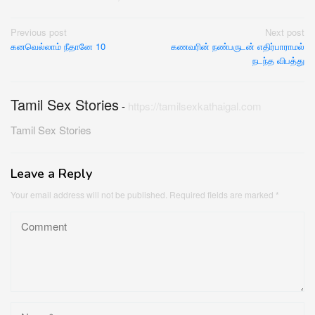
Post
Previous post
Next post
கனவெல்லாம் நீதானே 10
கணவரின் நண்பருடன் எதிர்பாராமல்
navigation
நடந்த விபத்து
Tamil Sex Stories
-
https://tamilsexkathaigal.com
Tamil Sex Stories
Leave a Reply
Your email address will not be published.
Required fields are marked
*