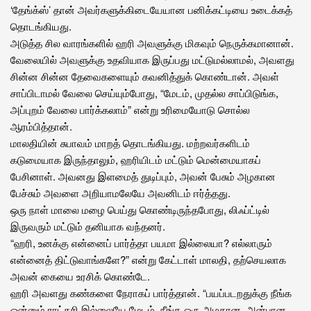
‘தேங்க்ஸ்’ தான் அவர்களுக்கிடையேயான பனிக்கட்டியை உடைக்கத்
தொடங்கியது.
அடுத்த சில வாரங்களில் ஹரி அவளுக்கு மிகவும் நெருக்கமானான்.
வேலையில் அவளுக்கு உதவியாக இருப்பது மட்டுமல்லாமல், அவளது
சின்ன சின்ன தேவைகளையும் கவனித்துக் கொண்டான். அவள்
சாப்பிடாமல் வேலை செய்யும்போது, “மேடம், முதல்ல சாப்பிடுங்க,
அப்புறம் வேலை பார்க்கலாம்” என்று உரிமையோடு சொல்ல
ஆரம்பித்தான்.
மாலதியின் சுபாவம் மாறத் தொடங்கியது. மற்றவர்களிடம்
கடுமையாக இருந்தாலும், ஹரியிடம் மட்டும் மென்மையாகப்
பேசினாள். அவனது இளமைத் துடிப்பும், அவன் பேசும் அழகான
பேச்சும் அவளை அறியாமலேயே அவனிடம் ஈர்த்தது.
ஒரு நாள் மாலை மழை பெய்து கொண்டிருந்தபோது, லிஃப்ட்டில்
இருவரும் மட்டும் தனியாக வந்தனர்.
“ஹரி, உனக்கு என்னைப் பார்த்தா பயமா இல்லையா? எல்லாரும்
என்னைத் திட்டுவாங்களே?” என்று கேட்டாள் மாலதி, தற்செயலாக
அவன் கையை உரசிக் கொண்டே.
ஹரி அவளது கண்களை நேராகப் பார்த்தான். “பயப்படறதுக்கு நீங்க
ஒன்னும் ராட்சசி இல்லையே மேடம். நீங்க ஒரு அழகான, அன்பான