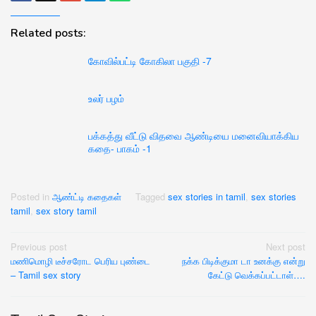
Related posts:
கோவில்பட்டி கோகிலா பகுதி -7
உலர் பழம்
பக்கத்து வீட்டு விதவை ஆண்டியை மனைவியாக்கிய
கதை- பாகம் -1
Posted in
ஆண்ட்டி கதைகள்
Tagged
sex stories in tamil
,
sex stories
tamil
,
sex story tamil
Post
Previous post
Next post
மணிமொழி டீச்சரோட பெரிய புண்டை
நக்க பிடிக்குமா டா உனக்கு என்று
navigation
– Tamil sex story
கேட்டு வெக்கப்பட்டாள்….