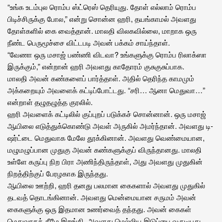
“உங்க உடம்புல ரொம்ப ஸ்ட்ரெஸ் தெரியுது. தோள் எல்லாம் ரொம்ப
பிடிச்சிருக்கு போல,” என்று சொன்ன ஹரி, தயங்காமல் அவளது
தோள்களில் கை வைத்தான். மாலதி விலகவில்லை, மாறாக ஒரு
நீண்ட பெருமூச்சை விட்டபடி அவன் பக்கம் சாய்ந்தாள்.
“வேணா ஒரு மசாஜ் பண்ணி விடவா? உங்களுக்கு ரொம்ப ரிலாக்ஸா
இருக்கும்,” என்றான் ஹரி அவளது காதோரம் குசுகுசுப்பாக.
மாலதி அவன் கண்களைப் பார்த்தாள். அதில் தெரிந்த காமமும்
அக்கறையும் அவளைக் கட்டிப்போட்டது. “சரி… ஆனா மெதுவா…”
என்றாள் தழுதழுத்த குரலில்.
ஹரி அவளைக் கட்டிலில் குப்புறப் படுக்கச் சொன்னான். ஒரு மசாஜ்
ஆயிலை எடுத்துக்கொண்டு அவள் அருகில் அமர்ந்தான். அவளது டி-
ஷர்ட்டை மெதுவாக மேலே தூக்கினான். அவளது வெண்மையான,
மழுமழுப்பான முதுகு அவன் கண்களுக்குப் விருந்தானது. மாலதி
உள்ளே கருப்பு நிற பிரா அணிந்திருந்தாள், அது அவளது முதுகின்
நிறத்திற்குப் பேரழகாக இருந்தது.
ஆயிலை ஊற்றி, ஹரி தனது பலமான கைகளால் அவளது முதுகில்
தடவத் தொடங்கினான். அவளது மென்மையான சருமம் அவன்
கைகளுக்கு ஒரு இதமான உணர்வைத் தந்தது. அவன் கைகள்
மெதுவாகக் கீழே இறங்கி, அவளது மெல்லிய இடுப்பை வருடியது.