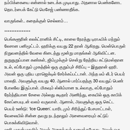
நம்பிக்கையை என்னால் உடைக்க முடியாது. அதனால பெண்களோட
தொடர்பைக் கேட்டு மெசேஜ் பண்ணாதீங்க.
வாருங்கள்.. கதைக்குள் செல்லாம்…
***************
பெங்களூரின் எலக்ட்ரானிக் சிட்டி, காலை நேரத்து டிராஃபிக் மற்றும்
லேசான பனிமூட்டம். ஹரிக்கு வயது 22 தான் ஆகிறது. மென்பொருள்
நிறுவனத்தில் வேலை கிடைத்து மூன்று மாதங்கள் ஆகிவிட்டன.
துறுதுறுப்பான கண்கள், ஜிம்முக்குச் சென்று தேற்றிய கட்டுமஸ்தான
உடல், எப்போதும் முகத்தில் ஒரு குறும்புச் சிரிப்பு – இதுதான் ஹரி.
அவன் ஒரு புதிய புராஜெக்டில் சேர்க்கப்பட்டான். அந்த டீம் லீடர் பெயர்
மாலதி. அவளுக்கு வயது 40. ஆனால் பார்ப்பதற்கு 30 வயதுப் பெண்
போலவே இருப்பாள். மிகவும் ஸ்லிம்மான உடல்வாகு, எப்போதும்
நேர்த்தியான சேலை அல்லது சுடிதார் அணிந்து, கையில் ஒரு காபிக்
கோப்பையுடன் வலம் வருவாள். ஆனால், அவளுக்கு ஒரு கெட்ட
பெயர் உண்டு: ‘Ice Queen’. யாரிடமும் சிரித்துப் பேசமாட்டாள்,
வேலையில் சின்ன தவறு நடந்தாலும் அனைவரையும் சுட்டுப்
பொசுக்கிவிடுவாள்.
ஹரி முதன்முதலில் அவள் அறைக்குள் நுழைந்தபோது, அவள் ஒரு