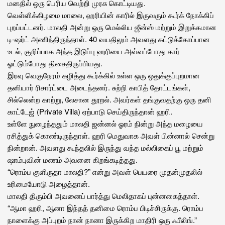
மனதில் ஒரு பெரிய வெற்றி முரசு கொட்டியது.
வெள்ளிக்கிழமை மாலை, ஹரியின் காரில் இருவரும் கூர்க் நோக்கிப்
புறப்பட்டனர். மாலதி அன்று ஒரு மெல்லிய ஜீன்ஸ் மற்றும் இறுக்கமான
டி-ஷர்ட் அணிந்திருந்தாள். 40 வயதிலும் அவளது கட்டுக்கோப்பான
உடல், குறிப்பாக அந்த இடுப்பு ஹரியை அவ்வப்போது கார்
ஓட்டும்போது திசைதிருப்பியது.
இரவு வெகுநேரம் கழித்து கூர்க்கில் உள்ள ஒரு ஒதுக்குப்புறமான
தனியார் ரிசார்ட்டை அடைந்தனர். சுற்றி காபித் தோட்டங்கள்,
சில்லென்ற காற்று, லேசான தூறல். அவர்கள் தங்குவதற்கு ஒரு தனி
காட்டேஜ் (Private Villa) ஏற்பாடு செய்திருந்தான் ஹரி.
உள்ளே நுழைந்ததும் மாலதி ஜன்னல் ஓரம் நின்று அந்த மழையை
ரசித்துக் கொண்டிருந்தாள். ஹரி மெதுவாக அவள் பின்னால் சென்று
நின்றான். அவளது கூந்தலில் இருந்து வந்த மல்லிகைப் பூ மற்றும்
ஷாம்புவின் மணம் அவனை கிறங்கடித்தது.
“ரொம்ப குளிருதா மாலதி?” என்று அவள் பெயரை முதன்முதலில்
உரிமையோடு அழைத்தான்.
மாலதி திரும்பி அவனைப் பார்த்து மெலிதாகப் புன்னகைத்தாள்.
“ஆமா ஹரி, ஆனா இந்தத் தனிமை ரொம்ப பிடிச்சிருக்கு. ரொம்ப
நாளைக்கு அப்புறம் நான் நானா இருக்கிற மாதிரி ஒரு ஃபீலிங்.”