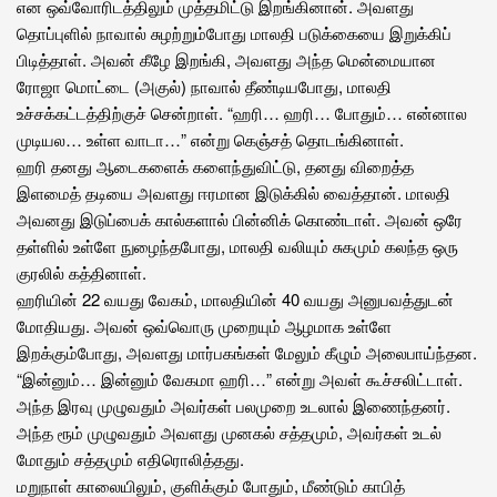
என ஒவ்வோரிடத்திலும் முத்தமிட்டு இறங்கினான். அவளது
தொப்புளில் நாவால் சுழற்றும்போது மாலதி படுக்கையை இறுக்கிப்
பிடித்தாள். அவன் கீழே இறங்கி, அவளது அந்த மென்மையான
ரோஜா மொட்டை (அகுல்) நாவால் தீண்டியபோது, மாலதி
உச்சக்கட்டத்திற்குச் சென்றாள். “ஹரி… ஹரி… போதும்… என்னால
முடியல… உள்ள வாடா…” என்று கெஞ்சத் தொடங்கினாள்.
ஹரி தனது ஆடைகளைக் களைந்துவிட்டு, தனது விறைத்த
இளமைத் தடியை அவளது ஈரமான இடுக்கில் வைத்தான். மாலதி
அவனது இடுப்பைக் கால்களால் பின்னிக் கொண்டாள். அவன் ஒரே
தள்ளில் உள்ளே நுழைந்தபோது, மாலதி வலியும் சுகமும் கலந்த ஒரு
குரலில் கத்தினாள்.
ஹரியின் 22 வயது வேகம், மாலதியின் 40 வயது அனுபவத்துடன்
மோதியது. அவன் ஒவ்வொரு முறையும் ஆழமாக உள்ளே
இறக்கும்போது, அவளது மார்பகங்கள் மேலும் கீழும் அலைபாய்ந்தன.
“இன்னும்… இன்னும் வேகமா ஹரி…” என்று அவள் கூச்சலிட்டாள்.
அந்த இரவு முழுவதும் அவர்கள் பலமுறை உடலால் இணைந்தனர்.
அந்த ரூம் முழுவதும் அவளது முனகல் சத்தமும், அவர்கள் உடல்
மோதும் சத்தமும் எதிரொலித்தது.
மறுநாள் காலையிலும், குளிக்கும் போதும், மீண்டும் காபித்