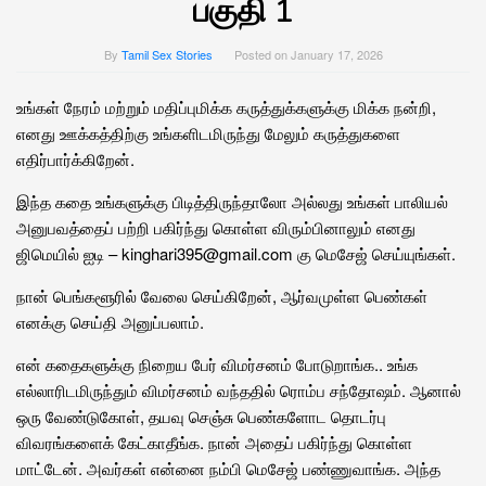
பகுதி 1
By
Tamil Sex Stories
Posted on
January 17, 2026
உங்கள் நேரம் மற்றும் மதிப்புமிக்க கருத்துக்களுக்கு மிக்க நன்றி,
எனது ஊக்கத்திற்கு உங்களிடமிருந்து மேலும் கருத்துகளை
எதிர்பார்க்கிறேன்.
இந்த கதை உங்களுக்கு பிடித்திருந்தாலோ அல்லது உங்கள் பாலியல்
அனுபவத்தைப் பற்றி பகிர்ந்து கொள்ள விரும்பினாலும் எனது
ஜிமெயில் ஐடி – kinghari395@gmail.com கு மெசேஜ் செய்யுங்கள்.
நான் பெங்களூரில் வேலை செய்கிறேன், ஆர்வமுள்ள பெண்கள்
எனக்கு செய்தி அனுப்பலாம்.
என் கதைகளுக்கு நிறைய பேர் விமர்சனம் போடுறாங்க.. உங்க
எல்லாரிடமிருந்தும் விமர்சனம் வந்ததில் ரொம்ப சந்தோஷம். ஆனால்
ஒரு வேண்டுகோள், தயவு செஞ்சு பெண்களோட தொடர்பு
விவரங்களைக் கேட்காதீங்க. நான் அதைப் பகிர்ந்து கொள்ள
மாட்டேன். அவர்கள் என்னை நம்பி மெசேஜ் பண்ணுவாங்க. அந்த