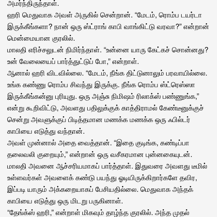
அமர்ந்திருந்தாள்.
ஹரி மெதுவாக அவள் அருகில் சென்றான். “மேடம், ரொம்ப டயர்டா
இருக்கீங்களா? நான் ஒரு ஸ்ட்ராங் காபி வாங்கிட்டு வரவா?” என்றான்
மென்மையான குரலில்.
மாலதி எரிச்சலுடன் நிமிர்ந்தாள். “உன்னை யாரு கேட்கச் சொன்னது?
உன் வேலையைப் பார்த்துட்டுப் போ,” என்றாள்.
ஆனால் ஹரி விடவில்லை. “மேடம், நீங்க திட்டுனாலும் பரவாயில்லை.
உங்க கண்ணு ரொம்ப சிவந்து இருக்கு. நீங்க ரொம்ப ஸ்ட்ரெஸ்ஸா
இருக்கீங்கன்னு புரியுது. ஒரு அஞ்சு நிமிஷம் ரிலாக்ஸ் பண்ணுங்க,”
என்று கூறிவிட்டு, அவளது பதிலுக்குக் காத்திராமல் கேண்டீனுக்குச்
சென்று அவளுக்குப் பிடித்தமான மணக்க மணக்க ஒரு ஃபில்டர்
காபியை எடுத்து வந்தான்.
அவள் முன்னால் அதை வைத்தான். “இதை குடிங்க, கண்டிப்பா
தலைவலி குறையும்,” என்றான் ஒரு வசீகரமான புன்னகையுடன்.
மாலதி அவனை ஆச்சரியமாகப் பார்த்தாள். இதுவரை அவளது டீமில்
உள்ளவர்கள் அவளைக் கண்டு பயந்து ஓடியிருக்கிறார்களே தவிர,
இப்படி யாரும் அக்கறையாகப் பேசியதில்லை. மெதுவாக அந்தக்
காபியை எடுத்து ஒரு மிடறு பருகினாள்.
“தேங்க்ஸ் ஹரி,” என்றாள் மிகவும் தாழ்ந்த குரலில். அந்த முதல்