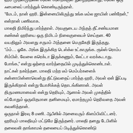
ஃபைலைப் பார்த்துக் கொண்டிருந்தாள்.
“மேடம், நான் ஹரி. இன்னையிலிருந்து உங்க டீம்ல ஜாயின் பண்றேன்,”
என்றான் பணிவாக.
மாலதி நிமிர்ந்து பார்த்தாள். அவளுடைய அந்தத் தீட்சண்யமான
கண்கள் ஹரியை ஒரு நிமிடம் நிலைகுலையச் செய்தன. 40
வயதிலும் அவளது சருமம் அத்தனை மெருகேறி இருந்தது.
“ம்ம்… ஓகே. அங்க இருக்கிற டெஸ்க்ல உட்காருங்க. ரூல்ஸ் ரொம்ப
சிம்பிள். வேலை கரெக்டா இருக்கணும், லேட்டா வரக்கூடாது.
போங்க,” என்று ஒற்றை வார்த்தையில் முடித்துக்கொண்டாள்.
நாட்கள் நகர்ந்தன. மாலதி மற்ற டீம் மெம்பர்களைக்
கன்னாபின்னாவென்று திட்டுவதைப் பார்த்த ஹரி, அவள் ஏன் இப்படி
இருக்கிறாள் என்று யோசிக்கத் தொடங்கினான். அவள்
திருமணமானவள் என்று தெரியும், ஆனால் அவள் முகத்தில்
எப்போதும் ஒருவிதமான தனிமையும், ஏமாற்றமும் தெரிவதை அவன்
கவனித்தான்.
ஒருநாள் இரவு 8 மணி. ஆபீஸில் அனைவரும் கிளம்பிவிட்டனர்.
ஹரியும் மாலதியும் மட்டுமே இருந்தனர். மாலதி தனது டேபிளில்
தலைவலி தாங்காமல் தலையைப் பிடித்துக்கொண்டு