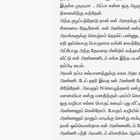
இருக்க முடியுமா .. அப்பா என்ன ஒரு அழக
நினைவிற்கு வந்தேன்.
அந்த குழப்பத்தோடு நான் என் அறைக்கு
சிலையை தேடினேன். என் அண்ணன் என்னை 
அவங்களுக்கு கொஞ்சம் ஹெல்ப் பண்ணுடா 
ஏறி ஒவ்வொரு பொருளாக வங்கி வைத்தே
அப்போது அந்த தேவதை மீண்டும் வந்தாள்
விட்டு என் அண்ணனிடம் எங்க இந்த பயன
தம்பிடி கயல்.
அவன் நம்ம கல்யாணத்துக்கு வரல அதா உ
அண்ணி. டேய் ஹரி இவத உன் அண்ணி பேர்
சிரித்தேன். அவளும் hi கொழுந்தனர் என்ற
மனைவியா என்று மனதிற்குள் புலம்பி கொண்
ஒரு வழியா எல்லா பொருட்கலயும் புது வீட்ட
அண்ணனும் சென்றோம். போகும் வழியில் எ
அண்ணனும் நானும் மாடிக்கு சென்று சரக
நான் ஒவ்வொன்றாக என் அண்ணனிடம் கேக
அண்ணி பற்றி அவனிடம் விசாரிக்க ஆரம்ப