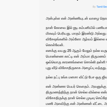
By
Tamil Se
அன்புள்ள என் அண்ணியுடன் வாழை தொட்
நான் கோவை இல் ஐடி கம்பனியில் பணியாற்ற
மிகவும் பெரியது. மாதம் இரண்டு அல்லது
விசேஷங்களில் அவ்ளோ ஆர்வம் இல்லை என
கொள்வேன்.
எனக்கு வயது 25 ஆகும் மேலும் நல்ல வ
பொண்ணை காட்டி என் அம்மா திருமணம் ப
ஒவ்வொரு காரணங்களை சொல்லி தள்ளி போ
புது வீடு விசேசதிருகாக அழைப்பு வந்தது.
நல்ல நட்பு உங்க மனசா விட்டு பேச ஒரு ஜீவ
என் அண்ணா பெயர் கௌதம். அவனுக்கு இ
திருமணத்திற்கு நான் செல்ல வில்லை எ
விசேசதிருக்கு நான் செல்ல முடிவு செய்
மணி அளவிற்கு என் அண்ணன் வீட்டை அ