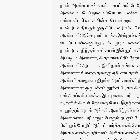
நான்: அண்ணா உங்க கல்யாணம் லவ் மேரே
அண்ணன்: டேய் நான் எப்போ லவ் பண்ண அ
என்ன விட 8 வயசு சின்ன பொண்ணு.
நான்: (மனதிற்குள் ஒரு சிரிபுடன்) உங்க 
அண்ணன்: இல்ல ஹரி. நாங்க இன்னும் எங்க
ஸ்டார்ட் பண்ணனும்நு நாங்க முடிவு பண்ண
நான்: (மனதிற்குள் என் கயல் இன்னும் 
அப்படியா அண்ணா, அதா உங்க ட்ரீம் ஹோம
அண்ணன்: ஆமா டா. இனிதான் எங்க லைஃப்
அண்ணன் போதை தலைகு ஏறி சாய்தான்.
அண்ணி கதைவை திறக்க அண்ணனின் நிலம
அண்ணனை ஒரு பக்கம் தூக்கி பிடிக்க 
என் அண்ணி எனக்கு இரவு உணவு பரிமாற வந
சுடிதாரில் அவள் தேவதை போல இருந்தால
உடலுக்கும் அவள் அங்கம் அளவிற்கும் சம
அவள் உணவு பரிமாறும் போதும் நடகும் 
பின்புறம் போடும் ஆட்டம் பார்க்க கண் க
அங்கம் எனக்கு தரிசனம் அளிக்க எனக்கு
அவளை எப்படியாவது பண்ணி விட மனம் த