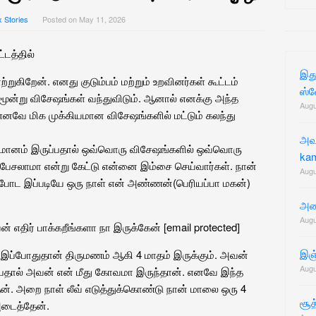
for:
x Stories
Posted on
May 11, 2026
டத்தில்
இத
ுகிறேன். எனது குடும்பம் மற்றும் உறவினர்கள் கூட்டம்
ஸ்வ
 மூன்று விசேஷங்கள் வந்துவிடும். ஆனால் எனக்கு அந்த
Augu
வே மிக முக்கியமான விசேஷங்களில் மட்டும் கலந்து
அவள
ருமானம் இருப்பதால் ஒவ்வொரு விசேஷங்களில் ஒவ்வொரு
ka
ேசலாமா என்று கேட்டு என்னை இம்சை செய்வார்கள். நான்
Augu
ட இப்படியே ஒரு நாள் என் அண்ணன்(பெரியப்பா மகன்)
அண்
Augu
ன் எதிர் பாக்கறீங்களா நா இருக்கேன் [email protected]
இஞ்
ப்போதுதான் திருமணம் ஆகி 4 மாதம் இருக்கும். அவன்
Augu
ன்பதால் அவன் என் மீது கோவமா இருந்தான். எனவே இந்த
தேன். அறை நாள் லீவ் எடுத்துக்கொண்டு நான் மாலை ஒரு 4
சூத
டைத்தேன்.