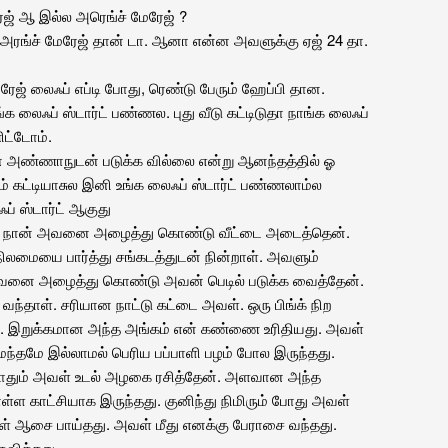
ஜ் ஆ இல்ல அரெங்ச் மேரேஜ் ?
ரங்ச் மேரேஜ் தான் டா. ஆனா என்ன அவளுக்கு ஏஜ் 24 தா.
மேரேஜ் லைஃப் எப்டி போது, ரெண்டு பேரும் ஹேப்பி தான.
 லைஃப் ஸ்டார்ட் பண்ணல. புது வீடு கட்டிடுதா நாங்க லைஃப்
ிட்டோம்.
என் அண்ணாநுடன் படுக்க வில்லை என்று ஆனந்தத்தில் ஓ
் கட்டியாசுல இனி உங்க லைஃப் ஸ்டார்ட் பண்ணலாம்ல
 ஸ்டார்ட் ஆகுது
 நான் அவனை அழைத்து கொண்டு வீட்டை அடைத்தென்.
ையை பார்த்து சங்கடத்துடன் நின்றாள். அவளும்
அவனை அழைத்து கொண்டு அவன் பெடில் படுக்க வைத்தேன்.
்தாள். சரியான நாட்டு கட்டை அவள். ஒரு பிங்க் நிற
். இறுக்கமான அந்த அங்கம் என் கண்ணை உரிதியது. அவள்
்மந்தமே இல்லாமல் பெரிய பப்பாளி பழம் போல இருந்தது.
போதும் அவள் உடல் அழகை ரசித்தேன். அளவான அந்த
ொள்ள காட்சியாக இருந்தது. குனிந்து நிமிரும் போது அவள்
ள் ஆசை பாய்தது. அவள் மீது எனக்கு பேராசை வந்தது.
வித்தது.