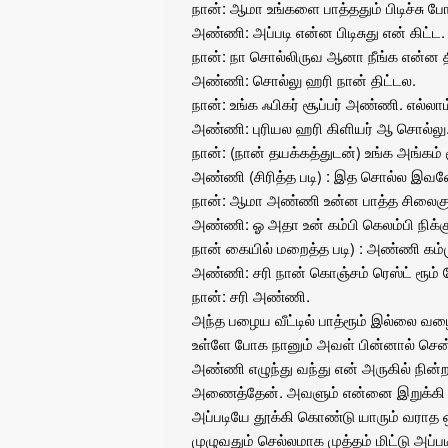
நான்: ஆமா உங்களை பாத்ததும் பிடிச்சு 
அண்ணி: அப்படி என்ன பிடிசுது என் கிட்ட.
நான்: நா சொல்லிருவ ஆனா நீங்க என்ன தி
அண்ணி: சொல்லு ஹரி நான் திட்டல.
நான்: உங்க ஃபிகர் சூப்பர் அண்ணி. எல்லாம
அண்ணி: புரியல ஹரி கிளியர் ஆ சொல்லு
நான்: (நான் தயக்கத்துடன்) உங்க அங்கம் 
அண்ணி (சிரித்த படி) : இத சொல்ல இவ
நான்: ஆமா அண்ணி உன்ன பாத்த சிலைகு 
அண்ணி: ஓ அதா உன் கம்பி கெலம்பி நிக்க
நான் கையில் மறைத்த படி) : அண்ணி கம்
அண்ணி: சரி நான் கொஞ்சம் ரெஸ்ட் ரூம் ப
நான்: சரி அண்ணி.
அந்த பழைய வீட்டில் பாத்ரூம் இல்லை 
உள்ளே போக நானும் அவள் பின்னால் சென
அண்ணி எழுந்து வந்து என் அருகில் நின்
அணைத்தேன். அவளும் என்னை இறுக்கி 
அப்படியே தூக்கி கொண்டு யாரும் வராத
முழுவதும் செல்லமாக முத்தம் மிட்டு அப்ப