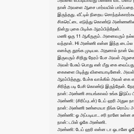
நான் அவளை ஆசை பார்வயில் பார்ப்பதை அவ
இருந்தது. வீட்டில் நிறைய சொந்தக்காரர்க
சிகரெட்டை எடுத்து கொண்டு அண்ணனின் 
நின்று புகை பிடிக்க ஆரம்பித்தேன்.
மணி ஒரு 11 ஆகீருகும். அனைவரும் நல்
வந்தாள். Hi அண்ணி என்ன இந்த டைம்ல என்
எனக்கு தூங்க முடியல. அதனால் நான் வெ
இருவரும் சிறிது நேரம் பேச அவள் அழகை
அவள் பேசும் பொது என் மீது கை வைப்பதும
கைகளை பிடித்து விளையாடினேன். அவள் அ
ஆரம்பித்தது. பேச்சு வாக்கில் அவள் கை என
சிரித்த படி பேசி கொண்டு இருந்தேன். நே
நான்: அண்ணி சாயங்காலம் உங்க இடுப்ப
அண்ணி: (சிரிப்புடன்) டேய் ஹரி அதுல ந
நான்: அண்ணி உண்மையா நீங்க ரொம்ப அழ
அண்ணி: ஓ அப்படியா.. சரி நானே உன்ன 
நான்: டபிள் ஓகே அண்ணி.
அண்ணி: டேய் ஹரி என்ன டா ஒடானே ஓக