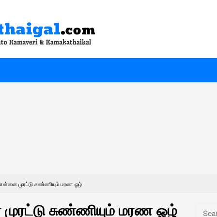
என்னை முரட்டு சுண்ணியும் மரண ஓழ்
முரட்டு சுண்ணியும் மரண ஓழ்
Searc