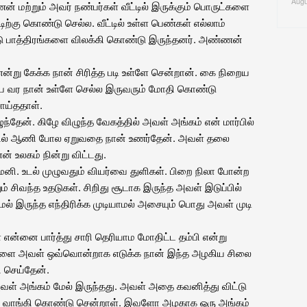
Augu
 மற்றும் அவர் நண்பர்கள் வீட்டில் இருக்கும் பொருட்களை
்டிற்கு கொண்டு செல்ல. வீட்டில் உள்ள பெண்கள் எல்லாம்
்டு பாத்திரங்களை விலக்கி கொண்டு இருந்தனர். அண்ணன்
ன்று கேக்க நான் சிரித்த படி உள்ளே சென்றான். கை நிறைய
ே வர நான் உள்ளே செல்ல இருவரும் மோதி கொண்டு
சாய்ததாள்.
ுந்தேன். கிழே விழுந்த வேகத்தில் அவள் அங்கம் என் மார்பில்
ார்பில் ஆணி போல ஏறுவதை நான் உணர்தேன். அவள் தலை
ன் உலகம் நின்று விட்டது.
ி. உடல் முழுவதும் வியர்வை துளிகள். பிறை நிலா போன்ற
ம் சிவந்த உதடுகள். சிறிது சூடாக இருந்த அவள் இடுப்பில்
மேல் இருந்த எந்திரிக்க முடியாமல் அசையும் பொது அவள் முடி
 என்னை பார்த்து சாரி தெரியாம மோதிட்ட தம்பி என்று
ரங்களை அவள் ஒவ்வொன்றாக எடுக்க நான் இந்த அழகிய சிலை
ி செய்தேன்.
வள் அங்கம் மேல் இருந்தது. அவள் அதை கவனித்து விட்டு
ை வாங்கி கொண்டு சென்றாள். இவளோ அழகாக ஒரு அங்கம்