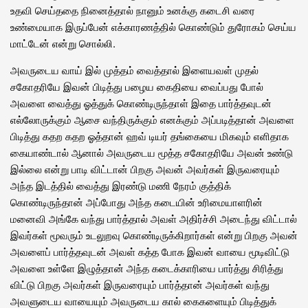
உதவி செய்ததை நினைத்தால் நானும் உனக்கு கடைசி வரை
உண்மையாக இருப்பேன் எக்காரணத்தில் கொண்டும் துரோகம் செய்ய
மாட்டேன் என்று சொல்லி.
அவருடைய வாய் இல் முத்தம் வைத்தால் இளையவள் முதல்
சகோதரியே இவன் பிடித்து பழைய கைதியை வைப்பது போல்
அவளை வைத்து ஓத்துக் கொண்டிருந்தாள் இதை பார்த்தவுடன்
எல்லோருக்கும் ஆசை வந்திருக்கும் எனக்கும் அப்படித்தான் அவளை
பிடித்து கதற கதற ஓத்தான் ஹவ் டியர் தங்கையை மிகவும் எளிதாக
கையாண்டால் ஆனால் அவருடைய மூத்த சகோதரியே அவன் உண்டு
இல்லை என்று பாடி விட்டான் பிறகு அவன் அவர்கள் இருவரையும்
அந்த இடத்தில் வைத்து இரண்டு மணி நேரம் குத்திக்
கொண்டிருந்தான் அப்போது அந்த கடையின் உரிமையாளரின்
மனைவி அங்கே வந்து பார்த்தால் அவள் அதிர்ச்சி அடைந்து விட்டால்
இவர்கள் மூவரும் உடலுறவு கொண்டிருக்கிறார்கள் என்று பிறகு அவன்
அவளைப் பார்த்தவுடன் அவள் கத்த போக இவன் வாயை மூடிவிட்டு
அவளை உள்ளே இழுத்தான் அந்த கடைக்காரியை பார்த்து சிரித்து
விட்டு பிறகு அவர்கள் இருவரையும் பார்த்தான் அவர்கள் வந்து
அவளுடைய வாயையும் அவருடைய கால் கைகளையும் பிடித்துக்