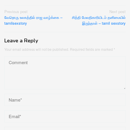
Post
Previous post
Next post
வேறொரு உலகத்தில் ராஜ வாழ்க்கை –
சித்தி மேலதிகாரியிடம் தனிமையில்
navigation
tamilsexstory
இருந்தாள் – tamil sexstory
Leave a Reply
Your email address will not be published.
Required fields are marked
*