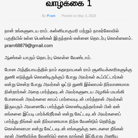
வாழ்க்கை 1
By
P.ram
Posted on
May 3, 2023
நான் உங்களுடைய ராம். கன்னியாகுமரி மற்றும் நாகர்கோவில்
பகுதியில் உள்ள பெண்கள் இருந்தால் என்னை தொடர்பு கொள்ளலாம்.
pram68879@gmail.com
ஆண்கள் யாரும் தொடர்பு கொள்ள வேண்டாம்.
போன அத்தியாயத்தில் நாம் கதாநாயகன் ராம் சூனியக்காரிகளுக்கு
துணி எடுத்துக் கொண்டிருக்கும் போது அவர்கள் கூப்பிட்டார்கள்
என்று சென்ற போது அவர்கள் ஒட்டு துணி இல்லாமல் நிர்வாணமாக
நின்றார்கள் அதை பார்த்தவுடன் அவர்களுடைய அழகில் மயங்கி
போனவன் அவர்களை காமப் பார்வையுடன் பார்த்தான் அவர்கள்
இருவரும் அவனையே பார்த்துக் கொண்டிருந்தார்கள் பின் ஏன்
எங்களை இப்படி பார்க்கிறீர்கள் என்று கேட்டவுடன் அவர்களைப்
பார்த்து நீங்கள் ஏன் நிர்வாணமாக நிற்க வேண்டும் தெரிந்து
கொள்ளலாமா என்று கேட்டவுடன் எங்களுக்கு உடைகளை நீங்கள்
தான் அணிவிக்க வேண்டும் எதை நாங்கள் இப்போது அணிய