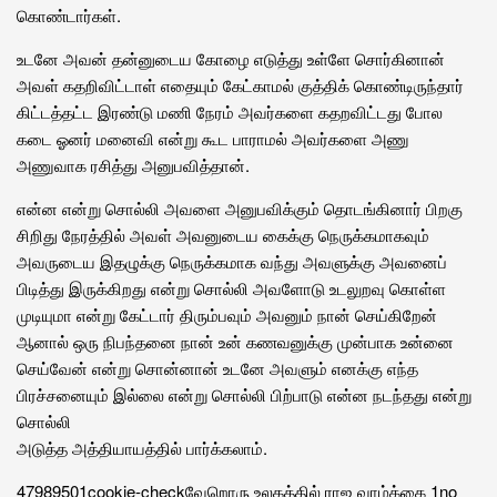
கொண்டார்கள்.
உடனே அவன் தன்னுடைய கோழை எடுத்து உள்ளே சொர்கினான்
அவள் கதறிவிட்டாள் எதையும் கேட்காமல் குத்திக் கொண்டிருந்தார்
கிட்டத்தட்ட இரண்டு மணி நேரம் அவர்களை கதறவிட்டது போல
கடை ஓனர் மனைவி என்று கூட பாராமல் அவர்களை அணு
அணுவாக ரசித்து அனுபவித்தான்.
என்ன என்று சொல்லி அவளை அனுபவிக்கும் தொடங்கினார் பிறகு
சிறிது நேரத்தில் அவள் அவனுடைய கைக்கு நெருக்கமாகவும்
அவருடைய இதழுக்கு நெருக்கமாக வந்து அவளுக்கு அவனைப்
பிடித்து இருக்கிறது என்று சொல்லி அவளோடு உடலுறவு கொள்ள
முடியுமா என்று கேட்டார் திரும்பவும் அவனும் நான் செய்கிறேன்
ஆனால் ஒரு நிபந்தனை நான் உன் கணவனுக்கு முன்பாக உன்னை
செய்வேன் என்று சொன்னான் உடனே அவளும் எனக்கு எந்த
பிரச்சனையும் இல்லை என்று சொல்லி பிற்பாடு என்ன நடந்தது என்று
சொல்லி
அடுத்த அத்தியாயத்தில் பார்க்கலாம்.
47989
50
1
cookie-check
வேறொரு உலகத்தில் ராஜ வாழ்க்கை 1
no