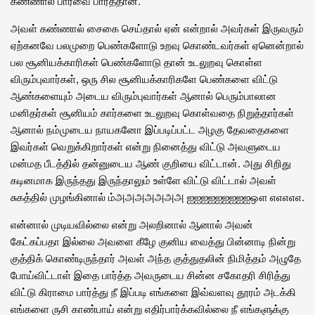
கண்ணால் பார்வை பார்த்தான்.
அவள் கண்ணால் சைகை செய்தால் ஏன் என்றால் அவர்கள் இருவரும்
ஏற்கனவே பலமுறை பெண்களோடு உறவு கொண்டவர்கள் ஏனென்றால்
பல சூனியக்காரிகள் பெண்களோடு தான் உடலுறவு கொள்ள
விரும்புவார்கள், ஒரு சில சூனியக்காரிகளே பெண்களை விட்டு
ஆண்களையும் அடைய விரும்புவார்கள் ஆனால் பெரும்பாலான
மனிதர்கள் சூனியம் கார்களை உடலுறவு கொள்வதை நிறுத்தார்கள்
ஆனால் நம்முடைய நாயகனோ இப்படிப்பட்ட அழகு தேவதைகளை
இவர்கள் வெறுக்கிறார்கள் என்று நினைத்து விட்டு அவளுடைய
மன்மத பீடத்தில் தன்னுடைய ஆண் குறியை விட்டான். அது சிறிது
கடினமாக இருந்தது இருந்தாலும் உள்ளே விட்டு விட்டால் அவள்
சுகத்தில் முழங்கினால் ம்அஅஅஅஅஅஅ ஐஐஐஐஐஐஐஐஐஔ எஎஎஎஎ.
என்னால் முடியவில்லை என்று அலறினால் ஆனால் அவன்
கேட்கப்பதா இல்லை அவளை கீழே குனிய வைத்து பின்னாடி நின்று
குத்திக் கொண்டிருந்தார் அவள் அந்த குத்துதலின் நிமித்தம் அழுதே
போய்விட்டாள் இதை பார்த்த அவருடைய சின்ன சகோதரி சிரித்து
விட்டு கிராமை பார்த்து நீ இப்படி எங்களை இவ்வளவு தூரம் அடக்கி
எங்களை ருசி காண்பாய் என்று எதிர்பார்க்கவில்லை நீ எங்களுக்கு