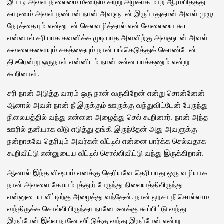
இப்படி அவள் நிலைமை மீண்டும் சற்று அழகாக மாற ஆரம்பித்தது
காரணம் அவள் நண்பன் நான் அவளுடன் இருப்பதுதான் அவள் முழு
நேரத்தையும் என்னுடன் செலவழித்தால் என் வேலையை கூட
என்னால் சரியாக கவனிக்க முடியாத அளவிற்கு அவளுடன் அவள்
கவலைகளையும் சுகத்தையும் நான் பங்கெடுத்துக் கொண்டேன்
திடீரென்று ஒருநாள் என்னிடம் நான் உன்ன பாக்கணும் என்று
கூறினாள்.
சரி நான் அடுத்த வாரம் ஒரு நான் வருகிறேன் என்று சொன்னேன்
ஆனால் அவள் நான் நீ இருக்கும் ஊருக்கு வந்துவிட்டேன் பேருந்து
நிலையத்தில் வந்து என்னை அழைத்து செல் கூறினார். நான் அந்த
ஊரில் தனியாக வீடு எடுத்து தங்கி இருந்தேன் அது அவளுக்கு
நன்றாகவே தெரியும் அவர்கள் வீட்டில் என்னை பார்க்க செல்வதாக
கூறிவிட்டு என்னுடைய வீட்டில் சொல்லிவிட்டு வந்து இருக்கிறாள்.
ஆனால் இந்த விஷயம் எனக்கு தெரியவே தெரியாது ஒரு வழியாக
நான் அவளை கோயம்புத்தூர் பேருந்து நிலையத்திலிருந்து
என்னுடைய வீட்டிற்கு அழைத்து வந்தேன். நான் லூசா நீ சொல்லாம
வந்திருக்க சொல்லியிருந்தா நானே உனக்கு கூப்பிட்டு வந்து
இருப்பேன் இல்ல நானே வீட்டுக்கு வந்து இருப்பேன் என்று