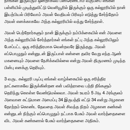
நாங்கள் இருவரும் ஒன்றாகவே பனிரெண்டாம் வகுப்பை எங்கள்
பள்ளியில் முடித்துவிட்டு வெளியூரில் இருக்கும் ஒரு கல்லூரியில் நான்
இயற்பியல் பிரிவோம் அவள் வேதியல் பிரிவும் எடுத்து சேர்ந்தோம்
அவள் எனக்காகவே அந்த கல்லூரியில் வந்து சேர்ந்தாள்.
அவள் பெற்றோர்களும் நான் இருக்கும் நம்பிக்கையில் என் அவளை
அந்த கல்லூரியில் சேர்த்தார்கள் எங்கள் நட்பு அந்த கல்லூரியிலும்
பேசப்பட்ட ஒரு சரித்திரமாக வென்றவரே இருந்தது. அவள்
எப்பொழுதும் என்னுடன் இருப்பாள் என்னை தவிர வேறு எந்த ஆண்
மகனையும் அவளை நேசிக்கவில்லை என்று அவள் திருமணம் முடிந்த
பின்பு எனக்கு தெரியும்.
3 வருட கல்லூரி படிப்பு எங்கள் வாழ்க்கையில் ஒரு சரித்திர
நாட்களாகவே இருக்கின்றன என் பவித்ராவை பற்றி நீங்களும்
தெரிந்து கொள்ள வேண்டுமல்லவா. அவள் உயரம் 5 அடி 4 அங்குலம்
அளவான கட்டுமான அமைப்பு 34 இருபத்தி எட்டு 34 என்று அழகான
தோற்றம் கொண்ட தேவதை அவள் சிவந்த நிறம் அழகான கண்கள்
என்னுடன் நிற்கும் எப்பொழுதும் நட்பாக பேசும் அவள் வார்த்தைகளை
விட அவள் கண்களால் பேசும் வார்த்தைகளை அதிகம்.