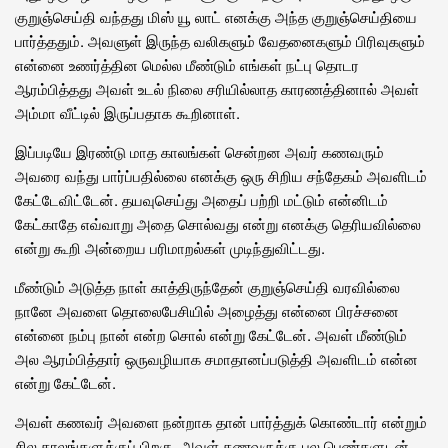
குறுஞ்செய்தி வந்தது மிஸ் யூ லாட் எனக்கு அந்த குறுஞ்செய்தியை
பார்த்ததும். அவளுள் இருந்த வலிகளும் வேதனைகளும் பிரிவுகளும்
என்னை உணர்த்தின மெல்ல மீண்டும் எங்கள் நட்பு தொடர
ஆரம்பித்தது அவள் உடல் நிலை சரியில்லாத காரணத்தினால் அவள்
அம்மா வீட்டில் இருப்பதாக கூறினாள்.
இப்படியே இரண்டு மாத காலங்கள் சென்றன அவர் கணவரும்
அவரை வந்து பார்ப்பதில்லை எனக்கு ஒரு சிறிய சந்தேகம் அவளிடம்
கேட்டேவிட்டேன். தயவுசெய்து அதைப் பற்றி மட்டும் என்னிடம்
கேட்காதே எவ்வாறு அதை சொல்வது என்று எனக்கு தெரியவில்லை
என்று கூறி அன்றைய பரிமாறல்கள் முடிந்துவிட்டது.
மீண்டும் அடுத்த நாள் காத்திருந்தேன் குறுஞ்செய்தி வரவில்லை
நானே அவளை தொலைபேசியில் அழைத்து என்னை பிரச்சனை
என்னை நம்பு நான் என்ற சொல் என்று கேட்டேன். அவள் மீண்டும்
அல ஆரம்பித்தார் ஒருவழியாக சமாதானப்படுத்தி அவளிடம் என்ன
என்று கேட்டேன்.
அவள் கணவர் அவளை நன்றாக தான் பார்த்துக் கொண்டார் என்றும்
சில காலங்களுக்குப் பிறகு. அவள் கணவருக்கு பல பெண்களுடன்