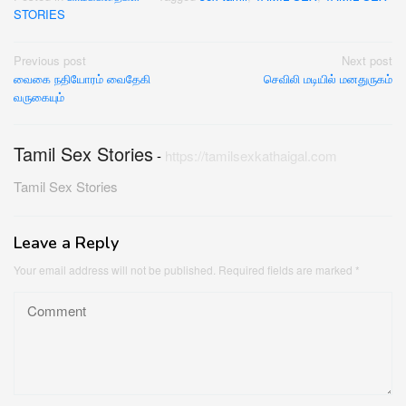
STORIES
Post
Previous post
Next post
வைகை நதியோரம் வைதேகி
செவிலி மடியில் மனதுருகம்
navigation
வருகையும்
Tamil Sex Stories
-
https://tamilsexkathaigal.com
Tamil Sex Stories
Leave a Reply
Your email address will not be published.
Required fields are marked
*