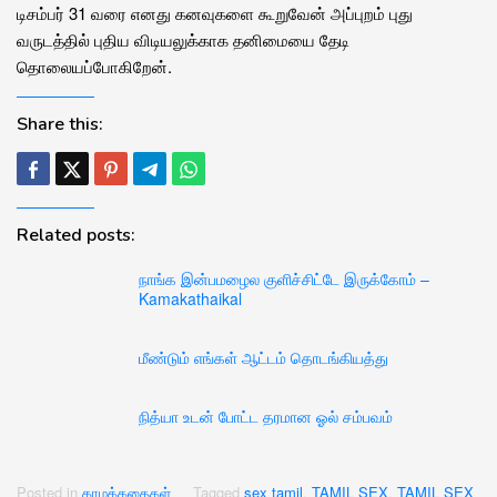
டிசம்பர் 31 வரை எனது கனவுகளை கூறுவேன் அப்புறம் புது
வருடத்தில் புதிய விடியலுக்காக தனிமையை தேடி
தொலையப்போகிறேன்.
Share this:
Related posts:
நாங்க இன்பமழைல குளிச்சிட்டே இருக்கோம் –
Kamakathaikal
மீண்டும் எங்கள் ஆட்டம் தொடங்கியத்து
நித்யா உடன் போட்ட தரமான ஓல் சம்பவம்
Posted in
காமக்கதைகள்
Tagged
sex tamil
,
TAMIL SEX
,
TAMIL SEX