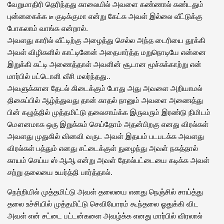
வேறுமாதிரி தெரிந்தது காலையில் அவளை கண்ணால் கண்டதும்
புன்னகைக்க டீ குடிக்குமா என்று கேட்க அவள் இல்லை வீட்டுக்கு
போகலாம் வாங்க என்றால்.
அவளது காரில் வீட்டிற்கு அழைத்து செல்ல அந்த டைரியை தூக்கி
அவள் விழிகளில் காட்டினேன் அதைபார்த்த மறுநொடியே என்னை
இறுக்கி கட்டி அணைத்தாள் அவளின் சூடான மூச்சுக்காற்று என்
மார்பில் பட்டொளி வீசி மலர்ந்தது..
அவளுக்கான தேடல் கிடைக்கும் போது அது அவளை அறியாமல்
திகைப்பில் ஆழ்த்துவது தான் காதல் நானும் அவளை அணைத்து
பின் கழுத்தில் முத்தமிட்டு தலைசாய்க்க இருவரும் இரண்டு நிமிடம்
மௌனமாக ஒரு இறுக்கம் செய்தோம் அதன்பிறகு எனது விரல்கள்
அவளது முதுகில் வினவி வருட அவள் இதயம் படபடக்க அவளது
விரல்கள் பத்தும் எனது சட்டைக்குள் நுழைந்து அவள் நகத்தால்
காயம் செய்ய ஸ் ஆஆ என்று அவள் தோல்பட்டையை கடிக்க அவள்
சற்று தலையை உயர்த்தி பார்த்தால்.
நெற்றியில் முத்தமிட்டு அவள் தலையை எனது நெஞ்சில் சாய்த்து
தலை உச்சியில் முத்தமிட்டு செவியோரம் கூந்தலை ஓதுக்கி விட
அவள் என் சட்டை பட்டன்களை அவழ்க்க எனது மார்பில் விரலால்