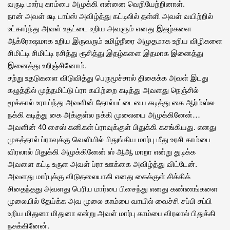
வருடி மார்பு காம்பை அமுக்கி என்னை வெறியேற்றினாள்.
நான் அவள் சுடி டாப்ஸ் அவிழ்த்து கட்டிலில் தள்ளி அவள் வயிற்றில்
உட்கார்ந்து அவள் உதட்டை உறிய அவளும் எனது இதழ்களை
ஆக்ரோஷமாக உறிய இருவரும் உமிழ்நீரை அமுதமாக உறிய விழிகளை
சிமிட்டி சிமிட்டி ரசித்து ரூசித்து இதழ்களை இதமாக இனைத்து
இனைத்து உறிஞ்சினோம்.
சற்று உதடுகளை விடுவித்து பெருமூச்சால் திகைக்க அவள் இடது
கழுத்தில் முத்தமிட்டு ப்ரா கயிற்றை கடித்து அவளது நெஞ்சில்
மூக்கால் உராய்ந்து அவளின் தோல்பட்டையை கடித்து கை ஆர்ம்ஸ்ல
நக்கி கடித்து கை அக்குள்ல நக்கி முலையை அமுக்கினேன்…
அவளின் 40 சைஸ் கனிகள் ப்ராவுக்குள் பிதுக்கி கசங்கியது. எனது
முகத்தால் ப்ராவுக்கு வெளியில் பிதுங்கிய மார்பு மீது உரசி காம்பை
விரலால் பிதுக்கி அமுக்கினேன் ஸ் ஆஆ மாறா என்று துடிக்க
அவளை கட்டி உருள அவள் ப்ரா ஊக்கை அவிழ்த்து விட்டேன்.
அவளது மார்புக்கு விடுதலையாகி எனது கைக்குள் சிக்கிக்
சிதைந்தது அவளது பெரிய மார்பை பிசைந்து எனது கண்ணங்களை
முலையில் தேய்க்க அவ முலை காம்பை வாயில் வைச்சி சப்பி சப்பி
உறிய மிதுனா மிதுனா என்று அவள் மார்பு காம்பை விரலால் பிதுக்கி
நசுக்கினேன்.