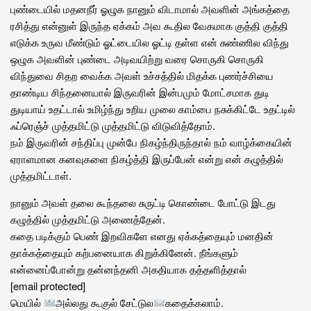
புண்டையில் மதனநீர் ஓழுக நானும் விடாமால் அவளின் அங்கத்தை
ரசித்து என்னுள் இருந்த ஏக்கம் அவ கூதில வேகமாக குத்தி குத்தி
எடுக்க உருவ மீண்டும் ஓட்டையில ஓட்டி தள்ள என் சுண்ணில விந்து
ஒழுக அவளின் புண்டை அடிவயிற்று வரை சொருகி சொருகி
விந்துவை சிதற வைக்க அவள் உச்சத்தில் மிதக்க புணர்ச்சியை
தாண்டிய சிந்தனையால் இருவரின் இன்பமும் மோட்சமாக துடி
துடியாய் உதட்டால் உமிழ்ந்து உறிய முலை காம்பை நசுக்கிட்டே உதட்டில்
ஃப்ரெஞ்ச் முத்தமிட்டு முத்தமிட்டு விடுவித்தோம்.
நம் இருவரின் சந்திப்பு முன்பே நிகழ்ந்திருந்தால் நம் வாழ்க்கையின்
ஏராளமான கனவுகளை நிகழ்த்தி இருப்பேன் என்று என் கழுத்தில்
முத்தமிட்டாள்.
நானும் அவள் தலை கூந்தலை சுருட்டி கொண்டை போட்டு இடது
கழுத்தில் முத்தமிட்டு அணைத்தேன்.
கதை படிக்கும் பெண் இறவிகளே எனது ஏக்கத்தையும் மனதின்
தாக்கத்தையும் கற்பனையாக கிறுக்கினேன். நீங்களும்
என்னைப்போன்று தன்னந்தனி அகதியாக தத்தளித்தால்
[email protected]
மெயில்
அல்லது கூகுல் சேட்டுல
கதைக்கலாம்.