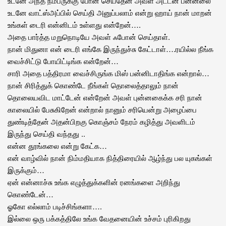
உடனே அந்த நம்பருக்கு போன் செய்தேன் அவள் அட்டன் பன்னலை
உடனே வாட்ஸ்அப்பில் செய்தி அனுப்பலாம் என்று ஹாய் நான் மாறன்
உங்கள் டைரி என்னிடம் உள்ளது என்றேன்….
அதை பார்த்த மறுநொடியே அவள் ஃபோன் செய்தாள்.
நான் மிதுனா என் டைரி எங்கே இருந்துச்சு கேட்டாள்….ரயில்ல நீங்க
வைச்சிட்டு போயிட்டிங்க என்றேன்…
சாரி அதை பத்திரமா வைச்சிருங்க மிஸ் பன்னிடாதிங்க என்றால்…
நான் சிரித்துக் கொண்டே நீங்கள் தொலைத்தாலும் நான்
தொலையவிட மாட்டேன் என்றேன் அவள் புன்னகைக்க சரி நான்
காலையில் பேசுகிறேன் என்றால் நானும் சரியென்று அழைப்பை
துண்டித்தேன் அதன்பிறகு கொஞ்சம் நேரம் கழித்து அவளிடம்
இருந்து செய்தி வந்தது ..
என்ன தூங்கலை என்று கேட்க…
என் வாழ்வில் நான் நிம்மதியாக நித்திரையில் ஆழ்ந்து பல யுகங்கள்
இருக்கும்…
ஏன் என்னாச்சு உங்க எழுத்துக்களின் ரனங்களை அறிந்து
கொண்டேன்…
ஓகோ எல்லாம் படிச்சிங்களா….
இல்லை ஒரு பக்கத்திலே உங்க வேதனையின் உச்சம் புரிகிறது