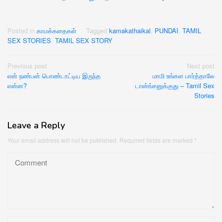
Posted in
காமக்கதைகள்
Tagged
kamakathaikal
,
PUNDAI
,
TAMIL
SEX STORIES
,
TAMIL SEX STORY
Post
Previous post
Next post
என் நண்பன் பொண்டாட்டிய இருந்த
மாமி உங்கள பார்த்தாலே
navigation
என்ன?
டான்ங்சனுக்குது – Tamil Sex
Stories
Leave a Reply
Your email address will not be published.
Required fields are marked
*